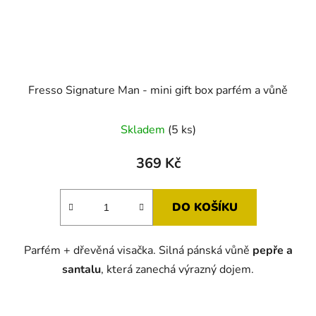
Fresso Signature Man - mini gift box parfém a vůně
Průměrné
Skladem
(5 ks)
hodnocení
produktu
369 Kč
je
5,0
DO KOŠÍKU
z
5
Parfém + dřevěná visačka. Silná pánská vůně
pepře a
hvězdiček.
santalu
, která zanechá výrazný dojem.