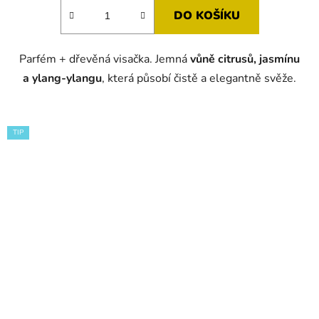
DO KOŠÍKU
Parfém + dřevěná visačka. Jemná
vůně citrusů, jasmínu
a ylang-ylangu
, která působí čistě a elegantně svěže.
TIP