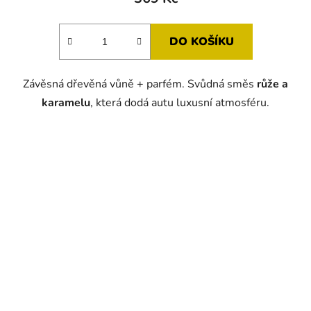
je
5,0
DO KOŠÍKU
z
5
Závěsná dřevěná vůně + parfém. Svůdná směs
růže a
hvězdiček.
karamelu
, která dodá autu luxusní atmosféru.