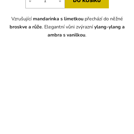
DO KOŠÍKU
Vzrušující
mandarinka s limetkou
přechází do něžné
broskve a růže
. Elegantní vůni zvýrazní
ylang-ylang a
ambra s vanilkou
.