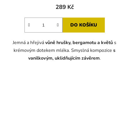
289 Kč
DO KOŠÍKU
Jemná a hřejivá
vůně hrušky, bergamotu a květů
s
krémovým dotekem mléka. Smyslná kompozice
s
vanilkovým, uklidňujícím závěrem
.