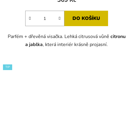
DO KOŠÍKU
Parfém + dřevěná visačka. Lehká citrusová vůně
citronu
a jablka
, která interiér krásně projasní.
TIP