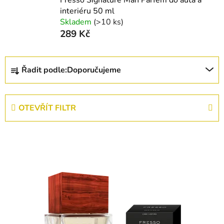
interiéru 50 ml
Skladem
(>10 ks)
289 Kč
Ř
Řadit podle:
Doporučujeme
a
z
e
OTEVŘÍT FILTR
n
í
V
p
ý
r
p
o
i
d
s
u
p
k
r
t