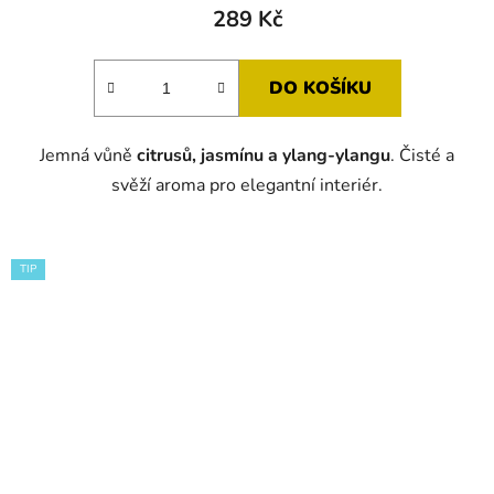
289 Kč
DO KOŠÍKU
Jemná vůně
citrusů, jasmínu a ylang-ylangu
. Čisté a
svěží aroma pro elegantní interiér.
TIP