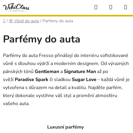
Přejít
Hledat
NÁKUP
na
KOŠÍK
obsah
Domů
/
🌸 Vůně do auta
/
Parfémy do auta
Parfémy do auta
Parfémy do auta Fresso přinášejí do interiéru sofistikované
vůně s dlouhou výdrží a moderním designem. Od výrazných
pánských tónů
Gentle­man
a
Signature Man
až po
svěží
Paradise Spark
či sladkou
Sugar Love
– každá vůně je
vytvořena s důrazem na detail a kvalitu. Najděte parfém,
který dokonale vystihne váš styl a promění atmosféru
vašeho auta.
Luxusní parfémy