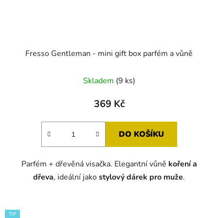
Fresso Gentleman - mini gift box parfém a vůně
Průměrné
Skladem
(9 ks)
hodnocení
produktu
369 Kč
je
5,0
DO KOŠÍKU
z
5
Parfém + dřevěná visačka. Elegantní vůně
koření a
hvězdiček.
dřeva
, ideální jako
stylový dárek pro muže
.
TIP