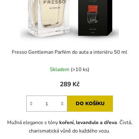
o
ů
d
u
k
t
ů
Fresso Gentleman Parfém do auta a interiéru 50 ml
Průměrné
Skladem
(>10 ks)
hodnocení
produktu
289 Kč
je
5,0
DO KOŠÍKU
z
5
Mužná elegance s tóny
koření, levandule a dřeva
. Čistá,
hvězdiček.
charismatická vůně do každého vozu.