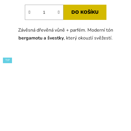
DO KOŠÍKU
Závěsná dřevěná vůně + parfém. Moderní tón
bergamotu a švestky
, který okouzlí svěžestí.
TIP