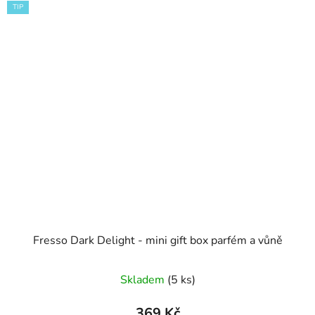
TIP
Fresso Dark Delight - mini gift box parfém a vůně
Průměrné
Skladem
(5 ks)
hodnocení
produktu
369 Kč