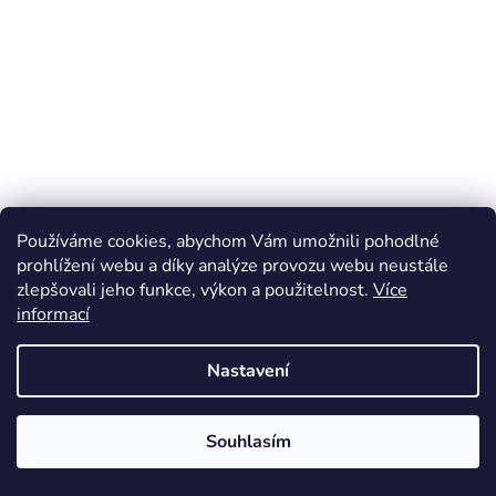
Používáme cookies, abychom Vám umožnili pohodlné
prohlížení webu a díky analýze provozu webu neustále
zlepšovali jeho funkce, výkon a použitelnost.
Více
informací
Nastavení
Heaven Scent Angel 100ml - parfém
Souhlasím
Skladem
(1 ks)
🎁 DÁREK: 100 KČ NA PRVNÍ NÁKUP