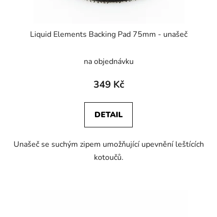
t
ů
Liquid Elements Backing Pad 75mm - unašeč
na objednávku
349 Kč
DETAIL
Unašeč se suchým zipem umožňující upevnění leštících
kotoučů.