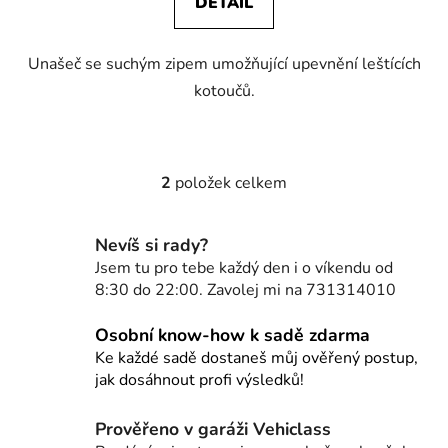
DETAIL
Unašeč se suchým zipem umožňující upevnění leštících
kotoučů.
2
položek celkem
O
v
l
Nevíš si rady?
á
Jsem tu pro tebe každý den i o víkendu od
d
8:30 do 22:00. Zavolej mi na 731314010
a
c
Osobní know-how k sadě zdarma
í
Ke každé sadě dostaneš můj ověřený postup,
p
jak dosáhnout profi výsledků!
r
v
Prověřeno v garáži Vehiclass
k