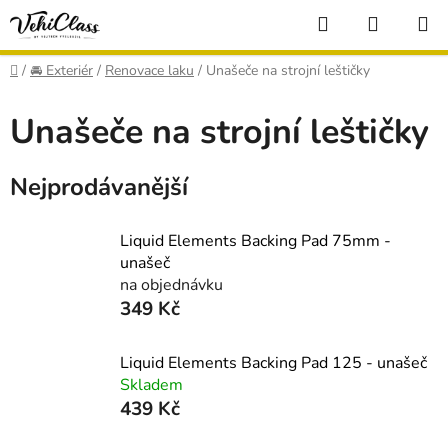
Přejít
Hledat
NÁKUP
na
KOŠÍK
obsah
Domů
/
🚘 Exteriér
/
Renovace laku
/
Unašeče na strojní leštičky
Unašeče na strojní leštičky
Nejprodávanější
Liquid Elements Backing Pad 75mm -
unašeč
na objednávku
349 Kč
Liquid Elements Backing Pad 125 - unašeč
Skladem
439 Kč