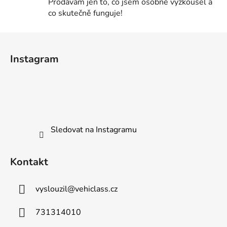
Prodávám jen to, co jsem osobně vyzkoušel a
y
co skutečně funguje!
v
ý
Z
p
i
á
Instagram
s
p
u
a
t
í
Sledovat na Instagramu
Kontakt
vyslouzil
@
vehiclass.cz
731314010