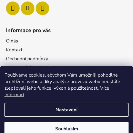
Informace pro vás
O nás
Kontakt
Obchodní podmínky
Reklamační formulář
Používáme cookies, abychom Vám umožnili pohodlné
Podmínky ochrany osobních údajů
prohlížení webu a díky analýze provozu webu neustále
Velkoobchod
zlepšovali jeho funkce, výkon a použitelnost.
Více
Pro firmy
informací
Nastavení
Souhlasím
Vytvořil Shoptet