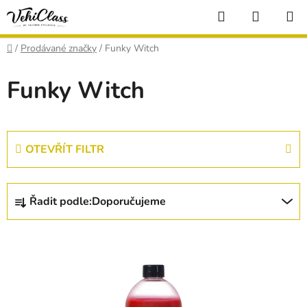
Přejít
Hledat
NÁKUP
na
KOŠÍK
obsah
Domů
/
Prodávané značky
/
Funky Witch
Funky Witch
OTEVŘÍT FILTR
Ř
Řadit podle:
Doporučujeme
a
z
V
e
ý
n
p
í
i
p