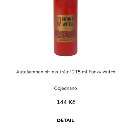
s
r
p
o
r
d
o
u
d
k
u
t
k
ů
t
ů
Autošampon pH neutrální 215 ml Funky Witch
Objednáno
144 Kč
DETAIL