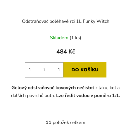
Odstraňovač poléhavé rzi 1L Funky Witch
Skladem
(1 ks)
484 Kč
DO KOŠÍKU
Gelový odstraňovač
kovových
nečistot
z laku, kol a
dalších povrchů auta.
Lze ředit vodou v poměru 1:1.
11
položek celkem
O