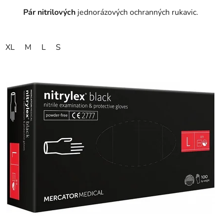
Pár nitrilových
jednorázových ochranných rukavic.
XL
M
L
S