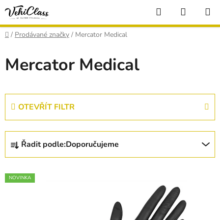
Přejít
Hledat
NÁKUP
na
KOŠÍK
obsah
Domů
/
Prodávané značky
/
Mercator Medical
Mercator Medical
OTEVŘÍT FILTR
Ř
Řadit podle:
Doporučujeme
a
z
V
e
NOVINKA
ý
n
p
í
i
p