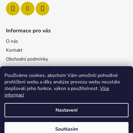
Informace pro vás
O nás
Kontakt
Obchodní podmínky
Reklamační formulář
Používáme cookies, abychom Vám umožnili pohodlné
Podmínky ochrany osobních údajů
prohlížení webu a díky analýze provozu webu neustále
Velkoobchod
zlepšovali jeho funkce, výkon a použitelnost.
Více
Pro firmy
informací
Nastavení
Souhlasím
Vytvořil Shoptet