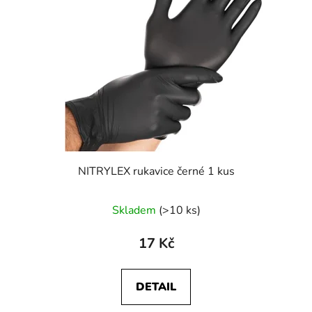
s
r
p
o
r
d
o
u
d
k
u
t
k
ů
t
ů
NITRYLEX rukavice černé 1 kus
Skladem
(>10 ks)
17 Kč
DETAIL