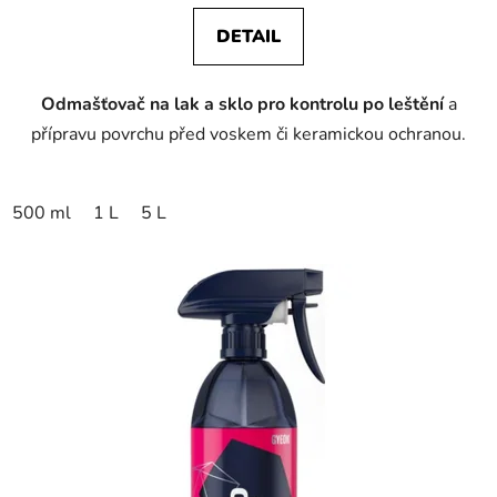
DETAIL
Odmašťovač na lak a sklo pro kontrolu po leštění
a
přípravu povrchu před voskem či keramickou ochranou.
500 ml
1 L
5 L