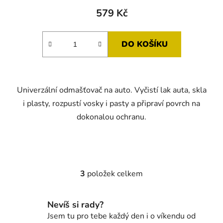
579 Kč
DO KOŠÍKU
Univerzální odmašťovač na auto. Vyčistí lak auta, skla
i plasty, rozpustí vosky i pasty a připraví povrch na
dokonalou ochranu.
3
položek celkem
O
v
l
Nevíš si rady?
á
Jsem tu pro tebe každý den i o víkendu od
d