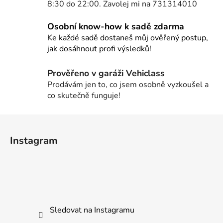
8:30 do 22:00. Zavolej mi na 731314010
a
c
Osobní know-how k sadě zdarma
í
Ke každé sadě dostaneš můj ověřený postup,
p
jak dosáhnout profi výsledků!
r
v
Prověřeno v garáži Vehiclass
k
Prodávám jen to, co jsem osobně vyzkoušel a
y
co skutečně funguje!
v
ý
Z
p
i
á
Instagram
s
p
u
a
t
í
Sledovat na Instagramu