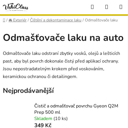
Přejít
Hledat
NÁKUP
na
KOŠÍK
obsah
Domů
/
🚘 Exteriér
/
Čištění a dekontaminace laku
/
Odmašťovače laku
Odmašťovače laku na auto
Odmašťovače laku odstraní zbytky vosků, olejů a lešticích
past, aby byl povrch dokonale čistý před aplikací ochrany.
Jsou nepostradatelným krokem před voskováním,
keramickou ochranou či detailingem.
Nejprodávanější
Čistič a odmašťovač povrchu Gyeon Q2M
Prep 500 ml
Skladem
(10 ks)
349 Kč