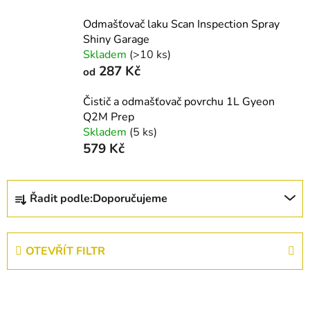
Odmašťovač laku Scan Inspection Spray
Shiny Garage
Skladem
(>10 ks)
287 Kč
od
Čistič a odmašťovač povrchu 1L Gyeon
Q2M Prep
Skladem
(5 ks)
579 Kč
Ř
Řadit podle:
Doporučujeme
a
z
e
OTEVŘÍT FILTR
n
í
V
p