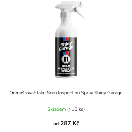
ý
r
p
o
i
d
s
u
p
k
r
t
o
ů
d
u
k
t
ů
Odmašťovač laku Scan Inspection Spray Shiny Garage
Skladem
(>10 ks)
287 Kč
od