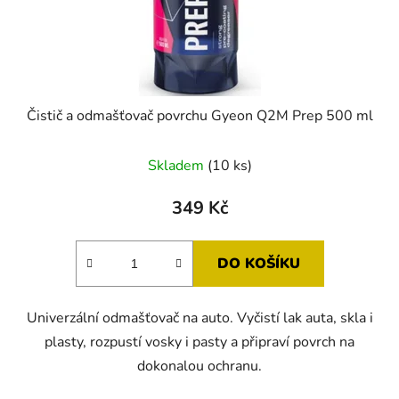
Čistič a odmašťovač povrchu Gyeon Q2M Prep 500 ml
Průměrné
Skladem
(10 ks)
hodnocení
produktu
349 Kč
je
5,0
DO KOŠÍKU
z
5
Univerzální odmašťovač na auto. Vyčistí lak auta, skla i
hvězdiček.
plasty, rozpustí vosky i pasty a připraví povrch na
dokonalou ochranu.