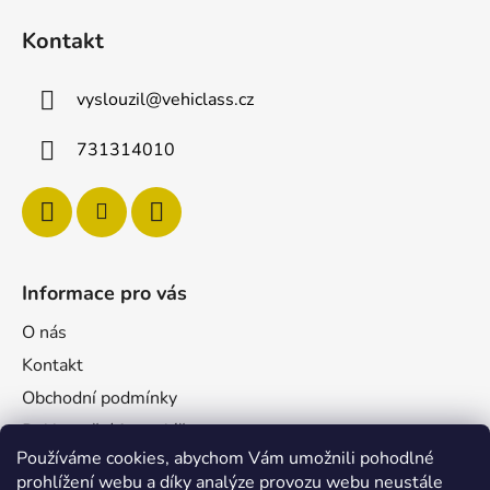
Kontakt
vyslouzil
@
vehiclass.cz
731314010
Informace pro vás
O nás
Kontakt
Obchodní podmínky
Reklamační formulář
Používáme cookies, abychom Vám umožnili pohodlné
Podmínky ochrany osobních údajů
prohlížení webu a díky analýze provozu webu neustále