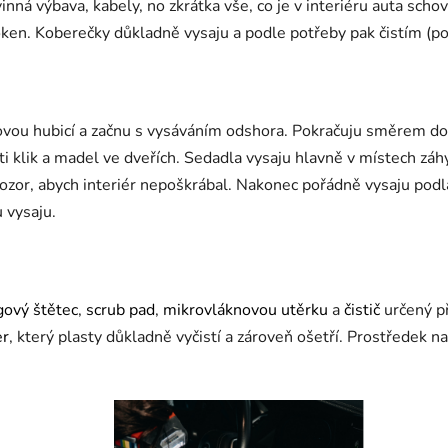
nná výbava, kabely, no zkrátka vše, co je v interiéru auta schov
oken. Koberečky důkladně vysaju a podle potřeby pak čistím (
ovou hubicí a začnu s vysáváním odshora. Pokračuju směrem d
sti klik a madel ve dveřích. Sedadla vysaju hlavně v místech z
pozor, abych interiér nepoškrábal. Nakonec pořádně vysaju podl
 vysaju.
gový štětec
,
scrub pad
,
mikrovláknovou utěrku
a
čistič
určený př
er
, který plasty důkladně vyčistí a zároveň ošetří. Prostředek 