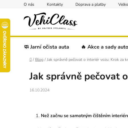
Přejít
O nás
Kontakty
Doprava a platby
Velk
na
obsah
🧼 Jarní očista auta
🔥 Akce a sady aut
Domů
/
Blog
/
Jak správně pečovat o interiér vozu: Krok za 
Jak správně pečovat o
16.10.2024
Než začnu se samotným čištěním interiér