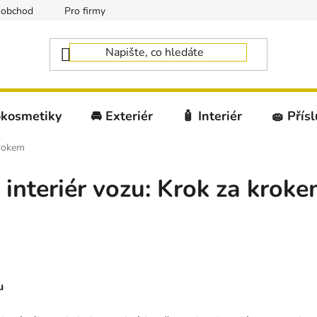
oobchod
Pro firmy
okosmetiky
🚘 Exteriér
🧴 Interiér
🧽 Přís
krokem
 interiér vozu: Krok za krok
u