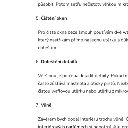
působit. Potom setřu nečistoty vlhkou
mikr
Čištění oken
Pro čistá okna beze šmouh používám dvě
wa
který nastříkám přímo na jednu utěrku a dů
doleštím.
Doleštění detailů
Většinou je potřeba doladit detaily. Pokud m
často zůstává mastnota a otisky prstů. Nezbýv
čistou waflovou utěrku nebo utěrku z mikrov
Vůně
Závěrem bych dodal interiéru trochu vůně. Č
interiérových parfémech
si nepotrpí. Ale pro