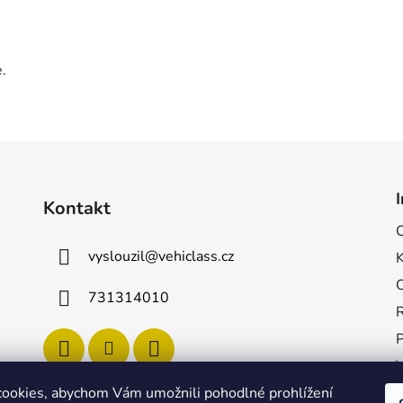
.
Kontakt
vyslouzil
@
vehiclass.cz
731314010
ookies, abychom Vám umožnili pohodlné prohlížení
P