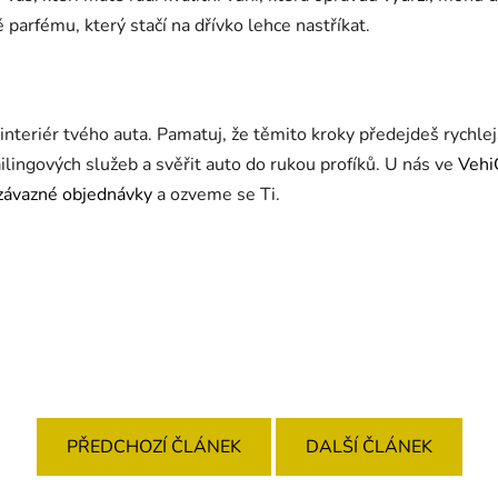
parfému, který stačí na dřívko lehce nastříkat.
interiér tvého auta. Pamatuj, že těmito kroky předejdeš rychlej
ailingových služeb a svěřit auto do rukou profíků. U nás ve
Vehi
závazné objednávky
a ozveme se Ti.
PŘEDCHOZÍ ČLÁNEK
DALŠÍ ČLÁNEK