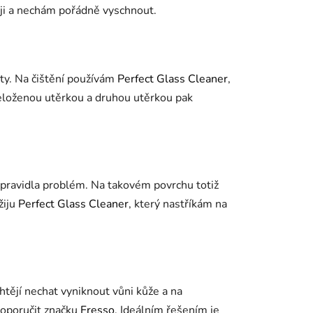
ji a nechám pořádně vyschnout.
oty. Na čištění používám
Perfect Glass Cleaner
,
řeloženou utěrkou a druhou utěrkou pak
 zpravidla problém. Na takovém povrchu totiž
žiju
Perfect Glass Cleaner
, který nastříkám na
htějí nechat vyniknout vůni kůže a na
 doporučit značku
Fresso
. Ideálním řešením je