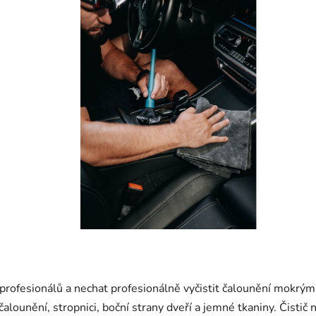
u profesionálů a nechat profesionálně vyčistit čalounění mokr
 čalounění, stropnici, boční strany dveří a jemné tkaniny. Čisti