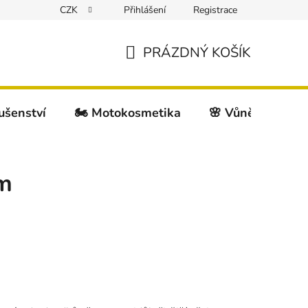
CZK
Přihlášení
Registrace
PRÁZDNÝ KOŠÍK
NÁKUPNÍ
KOŠÍK
lušenství
🏍️ Motokosmetika
🌸 Vůně do auta
em