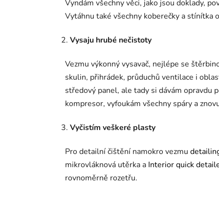
Vyndám všechny věci, jako jsou doklady, povi
Vytáhnu také všechny koberečky a stínítka 
Vysaju hrubé nečistoty
Vezmu výkonný vysavač, nejlépe se štěrbin
skulin, přihrádek, průduchů ventilace i obla
středový panel, ale tady si dávám opravdu 
kompresor, vyfoukám všechny spáry a znovu
Vyčistím veškeré plasty
Pro detailní čištění namokro vezmu
detailin
mikrovláknová utěrka a
Interior quick detail
rovnoměrně rozetřu.