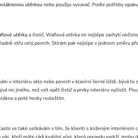
ovláknovou utěrkou
nebo použiju vysavač. Podle potřeby opaku
flové utěrky
a čistič. Waflová utěrka mi nejlépe zachytí nečist
kladně otřu celý povrch. Stírám pak nejlépe v jednom směru p
ám v interiéru sklo nebo povrch v klavírní černé liště, bývá to
á nic jiného, než vzít opět čistič a prvky interiéru vyčistit. Pou
lákna a poté hezky rozleštím.
asto se také setkávám s tím, že klienti s koženým interiérem c
 vás, kteří máte rádi kvalitní vůni, která opravdu vydrží, mohu