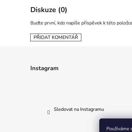
Diskuze (0)
Buďte první, kdo napíše příspěvek k této položce
PŘIDAT KOMENTÁŘ
Z
á
Instagram
p
a
t
í
Sledovat na Instagramu
Používáme c