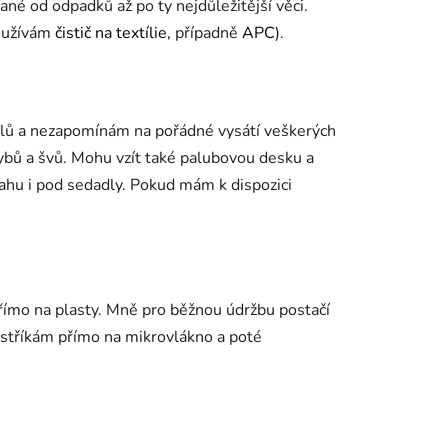
ané od odpadků až po ty nejdůležitější věci.
používám
čistič na textílie,
případně
APC
).
olů a nezapomínám na pořádné vysátí veškerých
áhybů a švů. Mohu vzít také palubovou desku a
ahu i pod sedadly. Pokud mám k dispozici
ímo na plasty. Mně pro běžnou údržbu postačí
nastříkám přímo na mikrovlákno a poté