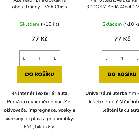
oboustranný - VehiClass
300GSM šedá 40x40 V
Průměr
Skladem
(>10 ks)
Skladem
(>10 k
hodnoc
produk
77 Kč
77 Kč
je
5,0
z
5
DO KOŠÍKU
DO KOŠÍKU
hvězdič
Na
interiér i exteriér auta
.
Univerzální utěrka
z mi
Pomáhá rovnoměrně nanášet
k šetrnému
čištění int
oživovače, impregnace, vosky a
leštění laku aut
ochrany
na plasty, pneumatiky,
kůži, lak i skla.