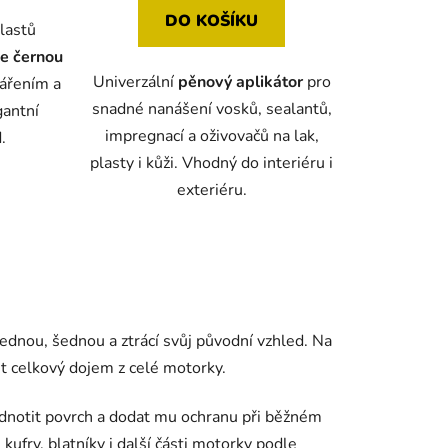
DO KOŠÍKU
lastů
e černou
Univerzální
pěnový aplikátor
pro
zářením a
snadné nanášení vosků, sealantů,
gantní
impregnací a oživovačů na lak,
.
plasty i kůži. Vhodný do interiéru i
exteriéru.
ednou, šednou a ztrácí svůj původní vzhled. Na
t celkový dojem z celé motorky.
jednotit povrch a dodat mu ochranu při běžném
kufry, blatníky i další části motorky podle