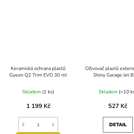
Keramická ochrana plastů
Oživovač plastů exteri
Gyeon Q2 Trim EVO 30 ml
Shiny Garage Jet B
Průměrné
Skladem
(1 ks)
Skladem
(>10 k
hodnocení
produktu
1 199 Kč
527 Kč
je
5,0
DETAIL
z