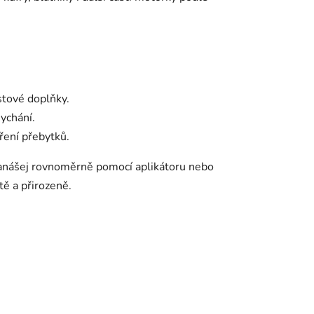
astové doplňky.
ychání.
ření přebytků.
nanášej rovnoměrně pomocí aplikátoru nebo
tě a přirozeně.