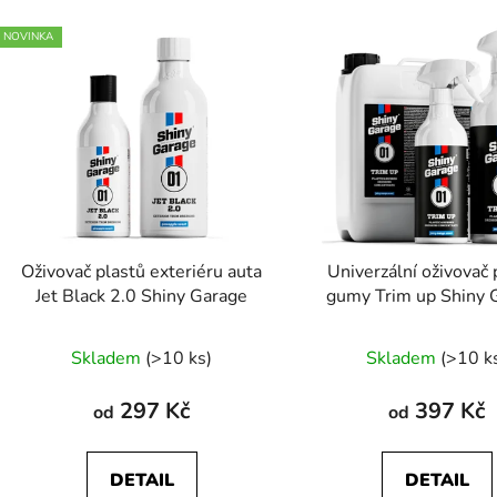
V
NOVINKA
ý
p
s
p
r
o
d
Oživovač plastů exteriéru auta
Univerzální oživovač 
u
Jet Black 2.0 Shiny Garage
gumy Trim up Shiny 
k
Průměr
t
Skladem
(>10 ks)
Skladem
(>10 k
ů
hodnoc
produk
297 Kč
397 Kč
od
od
je
5,0
DETAIL
DETAIL
z