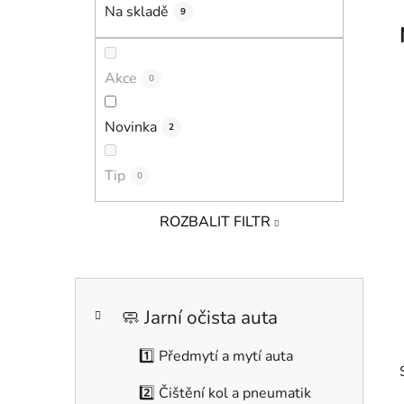
í
Na skladě
9
p
a
n
Akce
0
e
l
Novinka
2
Tip
0
ROZBALIT FILTR
K
Přeskočit
a
kategorie
🧼 Jarní očista auta
t
e
1️⃣ Předmytí a mytí auta
g
o
2️⃣ Čištění kol a pneumatik