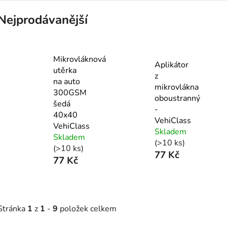
Nejprodávanější
Mikrovláknová
Aplikátor
utěrka
z
na auto
mikrovlákna
300GSM
oboustranný
šedá
-
40x40
VehiClass
VehiClass
Skladem
Skladem
(>10 ks)
(>10 ks)
77 Kč
77 Kč
Stránka
1
z
1
-
9
položek celkem