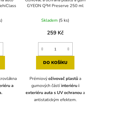
ehiClass
GYEON Q²M Preserve 250 ml
né
s)
Skladem
(5 ks)
ení
tu
259 Kč
DO KOŠÍKU
ek.
krovlákna
Prémiový
oživovač plastů
a
eriéru a
gumových částí
interiéru i
a.
exteriéru auta s UV ochranou
a
antistatickým efektem.