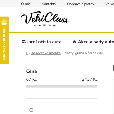
Přejít
O nás
Kontakty
Doprava a platby
Velk
na
obsah
🧼 Jarní očista auta
🔥 Akce a sady aut
Domů
/
🏍️ Motokosmetika
/
Plasty, guma a černé díly
P
o
Cena
s
67
Kč
2437
Kč
t
r
a
n
n