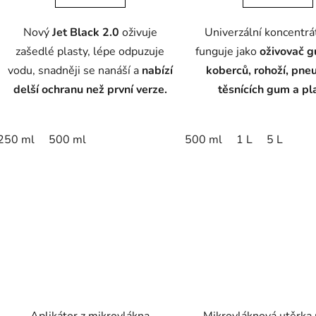
5
Nový
Jet Black 2.0
oživuje
Univerzální koncentrát
hvězdič
zašedlé plasty, lépe odpuzuje
funguje jako
oživovač 
vodu, snadněji se nanáší a
nabízí
koberců, rohoží, pne
delší ochranu
než první verze.
těsnících gum a pl
250 ml
500 ml
500 ml
1 L
5 L
Aplikátor z mikrovlákna
Mikrovláknová utěrka 