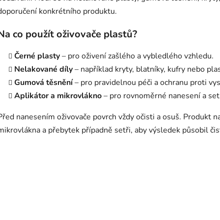
r
doporučení konkrétního produktu.
v
k
Na co použít oživovače plastů?
y
v
Černé plasty
– pro oživení zašlého a vybledlého vzhledu.
ý
p
Nelakované díly
– například kryty, blatníky, kufry nebo pl
i
Gumová těsnění
– pro pravidelnou péči a ochranu proti vys
s
Aplikátor a mikrovlákno
– pro rovnoměrné nanesení a set
u
Před nanesením oživovače povrch vždy očisti a osuš. Produkt 
mikrovlákna a přebytek případně setři, aby výsledek působil čis