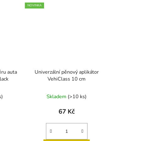
NOVINKA
éru auta
Univerzální pěnový aplikátor
lack
VehiClass 10 cm
s)
Skladem
(>10 ks)
67 Kč