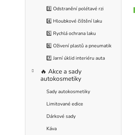
r
i
3️⃣ Odstranění polétavé rzi
e
4️⃣ Hloubkové čištění laku
i
5️⃣ Rychlá ochrana laku
6️⃣ Oživení plastů a pneumatik
7️⃣ Jarní úklid interiéru auta
🔥 Akce a sady
autokosmetiky
Sady autokosmetiky
Limitované edice
Dárkové sady
Káva