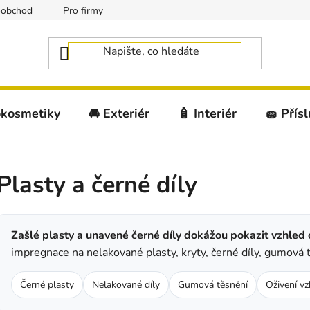
oobchod
Pro firmy
okosmetiky
🚘 Exteriér
🧴 Interiér
🧽 Přís
Plasty a černé díly
Zašlé plasty a unavené černé díly dokážou pokazit vzhled 
impregnace na nelakované plasty, kryty, černé díly, gumová tě
Černé plasty
Nelakované díly
Gumová těsnění
Oživení v