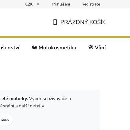
CZK
Přihlášení
Registrace
PRÁZDNÝ KOŠÍK
NÁKUPNÍ
KOŠÍK
lušenství
🏍️ Motokosmetika
🌸 Vůně do auta
celé motorky.
Vyber si oživovače a
snění a další detaily.
zhledu