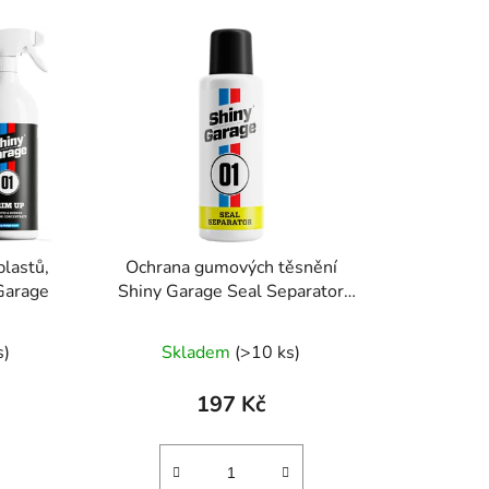
z
e
n
í
p
r
o
d
u
k
plastů,
Ochrana gumových těsnění
t
Garage
Shiny Garage Seal Separator
ů
200ml
né
s)
Skladem
(>10 ks)
ení
tu
197 Kč