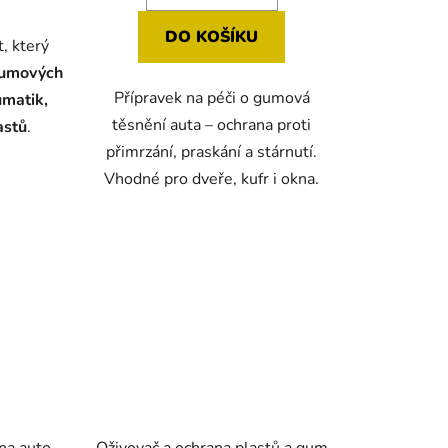
DO KOŠÍKU
, který
ek.
gumových
Přípravek na péči o gumová
umatik,
těsnění auta – ochrana proti
astů
.
přimrzání, praskání a stárnutí.
Vhodné pro dveře, kufr i okna.
na auto
Oživovač a ochrana plastů a gum