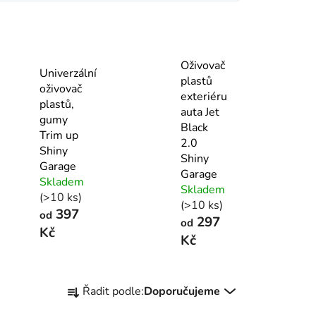
Oživovač
Univerzální
plastů
oživovač
exteriéru
plastů,
auta Jet
gumy
Black
Trim up
2.0
Shiny
Shiny
Garage
Garage
Skladem
Skladem
(>10 ks)
(>10 ks)
397
od
297
od
Kč
Kč
Ř
Řadit podle:
Doporučujeme
a