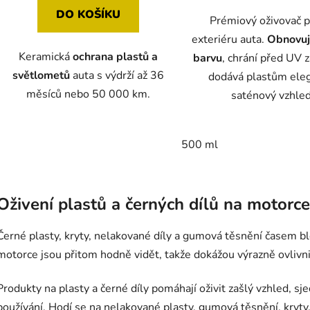
5
DO KOŠÍKU
Prémiový oživovač p
hvězdiček.
exteriéru auta.
Obnovuj
Keramická
ochrana plastů a
barvu
, chrání před UV 
světlometů
auta s výdrží až 36
dodává plastům ele
měsíců nebo 50 000 km.
saténový vzhled
500 ml
O
v
Oživení plastů a černých dílů na motorce
l
á
Černé plasty, kryty, nelakované díly a gumová těsnění časem bl
d
a
motorce jsou přitom hodně vidět, takže dokážou výrazně ovlivni
c
í
Produkty na plasty a černé díly pomáhají oživit zašlý vzhled, s
p
používání. Hodí se na nelakované plasty, gumová těsnění, kryty, 