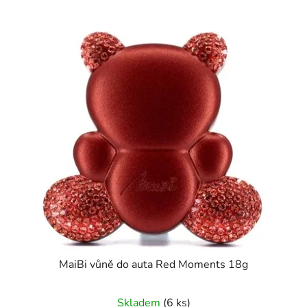
MaiBi vůně do auta Red Moments 18g
Průměrné
Skladem
(6 ks)