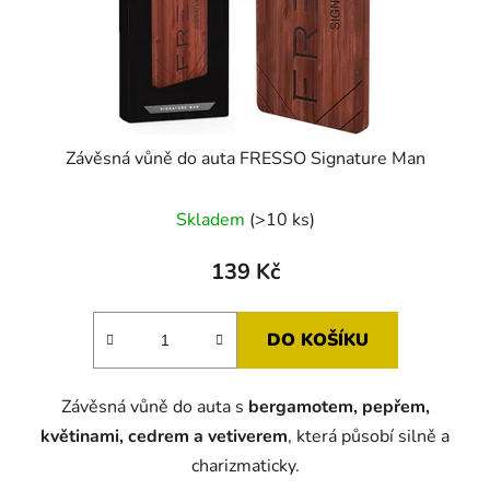
Závěsná vůně do auta FRESSO Signature Man
Průměrné
Skladem
(>10 ks)
hodnocení
produktu
139 Kč
je
5,0
DO KOŠÍKU
z
5
Závěsná vůně do auta s
bergamotem, pepřem,
hvězdiček.
květinami, cedrem a vetiverem
, která působí silně a
charizmaticky.