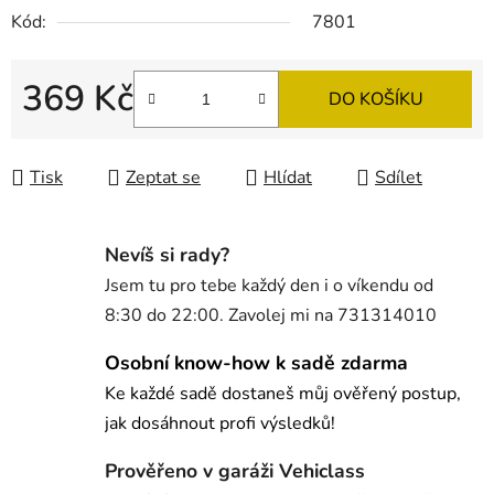
Kód:
7801
369 Kč
DO KOŠÍKU
Měrná cena:
Tisk
Zeptat se
Hlídat
Sdílet
Nevíš si rady?
Jsem tu pro tebe každý den i o víkendu od
8:30 do 22:00. Zavolej mi na 731314010
Osobní know-how k sadě zdarma
Ke každé sadě dostaneš můj ověřený postup,
jak dosáhnout profi výsledků!
Prověřeno v garáži Vehiclass