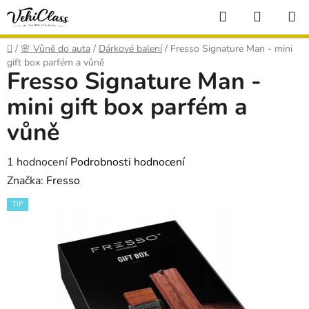
Přejít
Hledat
NÁKUP
na
KOŠÍK
obsah
Domů
/
🌸 Vůně do auta
/
Dárkové balení
/
Fresso Signature Man - mini
gift box parfém a vůně
Fresso Signature Man -
mini gift box parfém a
vůně
Průměrné
1 hodnocení
Podrobnosti hodnocení
hodnocení
Značka:
Fresso
produktu
TIP
je
5,0
z
5
hvězdiček.