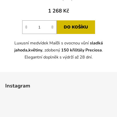
hodnocení
produktu
1 268 Kč
je
5,0
DO KOŠÍKU
z
5
Luxusní medvídek MaiBi s ovocnou vůní
sladká
hvězdiček.
jahoda,květiny
, zdobený
150 křišťály Preciosa
.
Elegantní doplněk s výdrží až 28 dní.
Z
á
Instagram
p
a
t
í