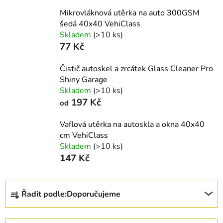
Mikrovláknová utěrka na auto 300GSM
šedá 40x40 VehiClass
Skladem
(>10 ks)
77 Kč
Čistič autoskel a zrcátek Glass Cleaner Pro
Shiny Garage
Skladem
(>10 ks)
197 Kč
od
Vaflová utěrka na autoskla a okna 40x40
cm VehiClass
Skladem
(>10 ks)
147 Kč
Ř
Řadit podle:
Doporučujeme
a
z