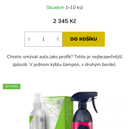
Průměrné
Skladem
(>10 ks)
hodnocení
produktu
2 345 Kč
je
5,0
DO KOŠÍKU
z
5
Chcete umývat auto jako profík? Tohle je nejbezpečnější
hvězdiček.
způsob. V jednom kýblu šampon, v druhým bordel.
NOVINKA