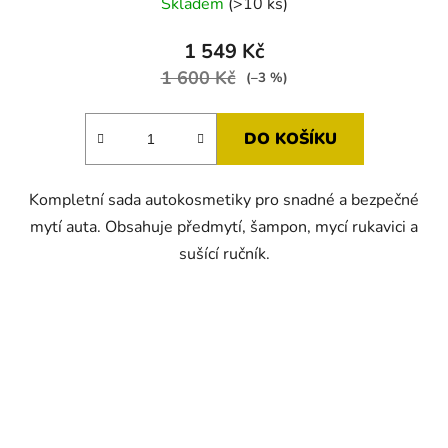
Skladem
(>10 ks)
1 549 Kč
1 600 Kč
(–3 %)
DO KOŠÍKU
Kompletní sada autokosmetiky pro snadné a bezpečné
mytí auta. Obsahuje předmytí, šampon, mycí rukavici a
sušící ručník.