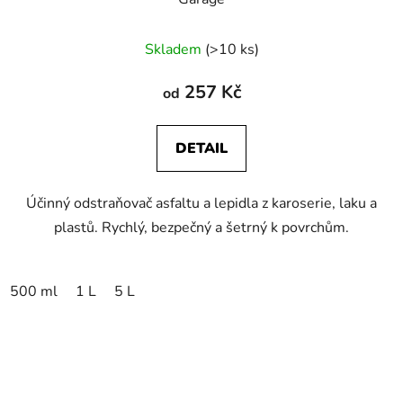
Průměrné
Skladem
(>10 ks)
hodnocení
produktu
257 Kč
od
je
5,0
DETAIL
z
5
Účinný odstraňovač asfaltu a lepidla z karoserie, laku a
hvězdiček.
plastů. Rychlý, bezpečný a šetrný k povrchům.
500 ml
1 L
5 L