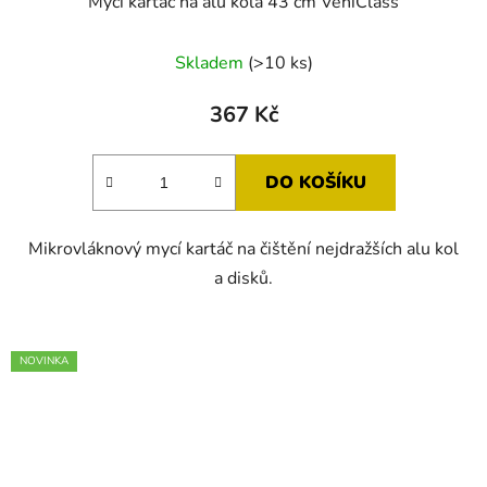
Mycí kartáč na alu kola 43 cm VehiClass
Skladem
(>10 ks)
367 Kč
DO KOŠÍKU
Mikrovláknový mycí kartáč na čištění nejdražších alu kol
a disků.
NOVINKA