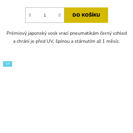
DO KOŠÍKU
Prémiový japonský vosk vrací pneumatikám černý vzhled
a chrání je před UV, špínou a stárnutím až 1 měsíc.
TIP