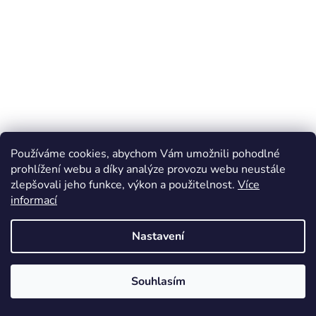
Čistič autoskel a zrcátek Glass Cleaner Pro Shiny
Používáme cookies, abychom Vám umožnili pohodlné
Garage
prohlížení webu a díky analýze provozu webu neustále
zlepšovali jeho funkce, výkon a použitelnost.
Více
Průměrné
informací
Skladem
(>10 ks)
hodnocení
produktu
Nastavení
197 Kč
od
je
5,0
Souhlasím
DETAIL
z
🎁 DÁREK: 100 KČ NA PRVNÍ NÁKUP
5