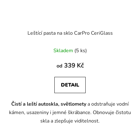
Leštící pasta na sklo CarPro CeriGlass
Průměrné
Skladem
(5 ks)
hodnocení
produktu
339 Kč
od
je
5,0
DETAIL
z
5
Čistí a leští autoskla, světlomety
a odstraňuje vodní
hvězdiček.
kámen, usazeniny i jemné škrábance. Obnovuje čistotu
skla a zlepšuje viditelnost.