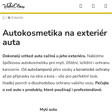
Přejít
Hledat
NÁKUP
na
KOŠÍK
obsah
Domů
/
🚘 Exteriér
Autokosmetika na exteriér
auta
Dokonalý vzhled auta začíná u jeho exteriéru.
Nabízíme
špičkovou autokosmetiku pro mytí, čištění, leštění i ochranu
karoserie. Od
autošamponů
přes vosky a
keramické ochrany
až po přípravky na skla a kola – vše pro perfektní lesk,
hladký povrch a dlouhodobou ochranu vašeho vozu.
Pečujte
o své auto s produkty, které používají i profesionálové.
Mytí auta