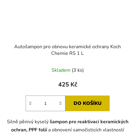
Autošampon pro obnovu keramické ochrany Koch
Chemie RS 1 L
Skladem
(3 ks)
425 Kč
DO KOŠÍKU
Silně pěnivý kyselý
šampon pro reaktivaci keramických
ochran, PPF folií
a obnovení samočisticích vlastností