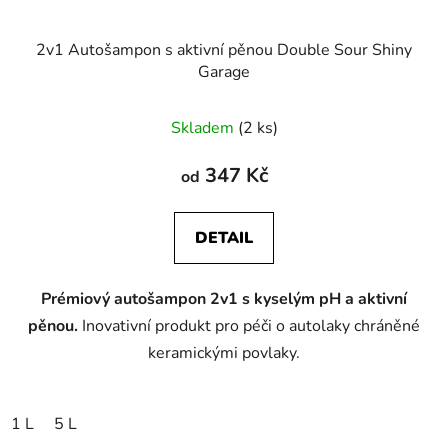
2v1 Autošampon s aktivní pěnou Double Sour Shiny
Garage
Průměrné
Skladem
(2 ks)
hodnocení
produktu
347 Kč
od
je
5,0
DETAIL
z
5
Prémiový autošampon 2v1 s kyselým pH a aktivní
hvězdiček.
pěnou.
Inovativní produkt pro péči o autolaky chráněné
keramickými povlaky.
1 L
5 L