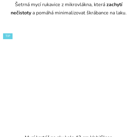
Šetrná mycí rukavice z mikrovlákna, která
zachytí
hvězdiček.
nečistoty
a pomáhá minimalizovat škrábance na laku.
TIP