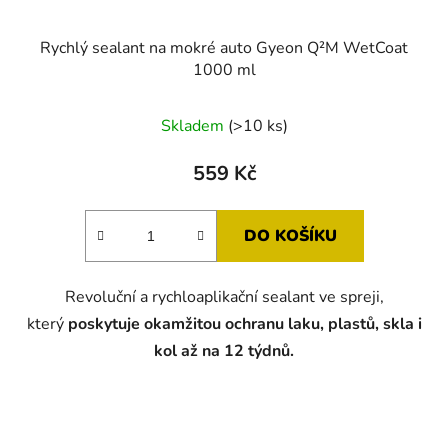
Rychlý sealant na mokré auto Gyeon Q²M WetCoat
1000 ml
Průměrné
Skladem
(>10 ks)
hodnocení
produktu
559 Kč
je
5,0
DO KOŠÍKU
z
5
Revoluční a rychloaplikační sealant ve spreji,
hvězdiček.
který
poskytuje okamžitou ochranu laku, plastů, skla i
kol až na 12 týdnů.