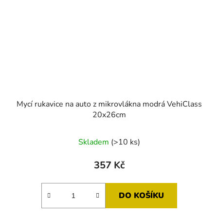
Mycí rukavice na auto z mikrovlákna modrá VehiClass
20x26cm
Průměrné
Skladem
(>10 ks)
hodnocení
produktu
357 Kč
je
5,0
DO KOŠÍKU
z
5