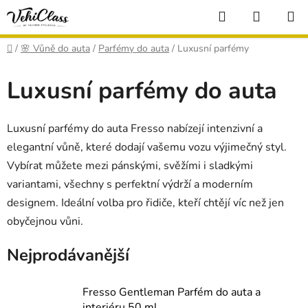
Přejít
Hledat
NÁKUP
na
KOŠÍK
obsah
Domů
/
🌸 Vůně do auta
/
Parfémy do auta
/
Luxusní parfémy
Luxusní parfémy do auta
Luxusní parfémy do auta Fresso nabízejí intenzivní a
elegantní vůně, které dodají vašemu vozu výjimečný styl.
Vybírat můžete mezi pánskými, svěžími i sladkými
variantami, všechny s perfektní výdrží a moderním
designem. Ideální volba pro řidiče, kteří chtějí víc než jen
obyčejnou vůni.
Nejprodávanější
Fresso Gentleman Parfém do auta a
interiéru 50 ml