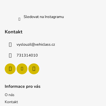
í
Sledovat na Instagramu
Kontakt
vyslouzil
@
vehiclass.cz
731314010
Informace pro vás
O nás
Kontakt