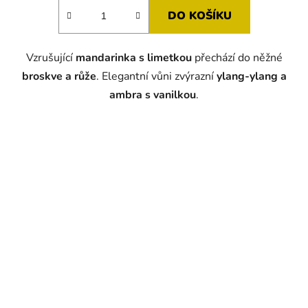
DO KOŠÍKU
Vzrušující
mandarinka s limetkou
přechází do něžné
broskve a růže
. Elegantní vůni zvýrazní
ylang-ylang a
ambra s vanilkou
.