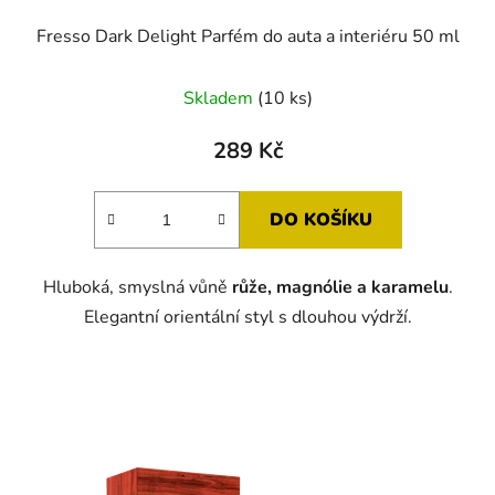
ů
Fresso Dark Delight Parfém do auta a interiéru 50 ml
Skladem
(10 ks)
289 Kč
DO KOŠÍKU
Hluboká, smyslná vůně
růže, magnólie a karamelu
.
Elegantní orientální styl s dlouhou výdrží.