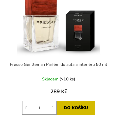
Fresso Gentleman Parfém do auta a interiéru 50 ml
Průměrné
Skladem
(>10 ks)
hodnocení
produktu
289 Kč
je
5,0
DO KOŠÍKU
z
5