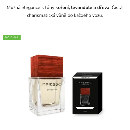
Mužná elegance s tóny
koření, levandule a dřeva
. Čistá,
hvězdiček.
charismatická vůně do každého vozu.
NOVINKA