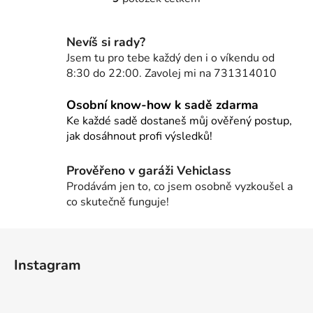
O
v
l
Nevíš si rady?
á
Jsem tu pro tebe každý den i o víkendu od
d
8:30 do 22:00. Zavolej mi na 731314010
a
c
Osobní know-how k sadě zdarma
í
Ke každé sadě dostaneš můj ověřený postup,
p
jak dosáhnout profi výsledků!
r
v
Prověřeno v garáži Vehiclass
k
Prodávám jen to, co jsem osobně vyzkoušel a
y
co skutečně funguje!
v
ý
Z
p
i
á
Instagram
s
p
u
a
t