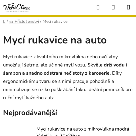
Přejít
Hledat
NÁKUP
na
KOŠÍK
obsah
Domů
/
🧽 Příslušenství
/
Mycí rukavice
Mycí rukavice na auto
Mycí rukavice z kvalitního mikrovlákna nebo ovčí vlny
umožňují šetrné, ale účinné mytí vozu.
Skvěle drží vodu i
šampon a snadno odstraní nečistoty z karoserie.
Díky
ergonomickému tvaru se s nimi pracuje pohodlně a
minimalizuje se riziko poškrábání laku. Ideální pomocník pro
ruční mytí každého auta.
Nejprodávanější
Mycí rukavice na auto z mikrovlákna modrá
VehiClass 20x26cm