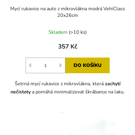
ů
Mycí rukavice na auto z mikrovlákna modrá VehiClass
20x26cm
Průměrné
Skladem
(>10 ks)
hodnocení
produktu
357 Kč
je
5,0
DO KOŠÍKU
z
5
Šetrná mycí rukavice z mikrovlákna, která
zachytí
hvězdiček.
nečistoty
a pomáhá minimalizovat škrábance na laku.