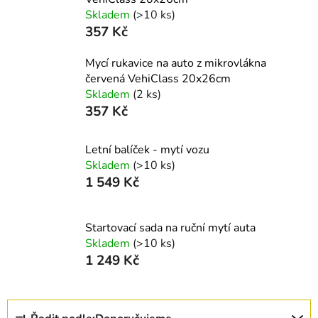
Skladem
(>10 ks)
357 Kč
Mycí rukavice na auto z mikrovlákna
červená VehiClass 20x26cm
Skladem
(2 ks)
357 Kč
Letní balíček - mytí vozu
Skladem
(>10 ks)
1 549 Kč
Startovací sada na ruční mytí auta
Skladem
(>10 ks)
1 249 Kč
Ř