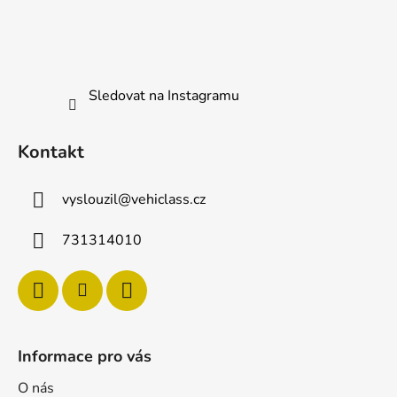
a
t
í
Sledovat na Instagramu
Kontakt
vyslouzil
@
vehiclass.cz
731314010
Informace pro vás
O nás