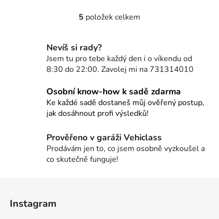
5
položek celkem
O
v
l
Nevíš si rady?
á
Jsem tu pro tebe každý den i o víkendu od
d
8:30 do 22:00. Zavolej mi na 731314010
a
c
Osobní know-how k sadě zdarma
í
Ke každé sadě dostaneš můj ověřený postup,
p
jak dosáhnout profi výsledků!
r
v
Prověřeno v garáži Vehiclass
k
Prodávám jen to, co jsem osobně vyzkoušel a
y
co skutečně funguje!
v
ý
Z
p
i
á
Instagram
s
p
u