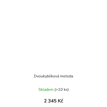
Dvoukyblíková metoda
Průměrné
Skladem
(>10 ks)
hodnocení
produktu
2 345 Kč
je