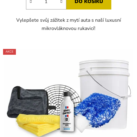
DO KOŠÍKU
z
5
Vylepšete svůj zážitek z mytí auta s naší luxusní
hvězdiček.
mikrovláknovou rukavicí!
AKCE