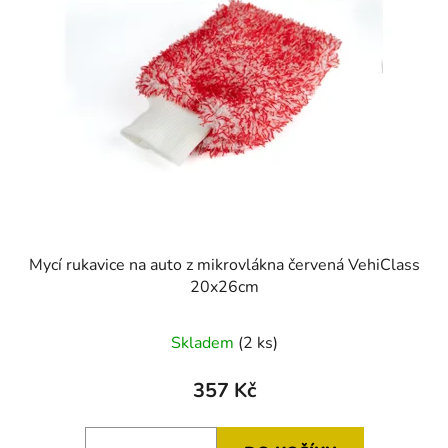
Mycí rukavice na auto z mikrovlákna červená VehiClass
20x26cm
Průměrné
Skladem
(2 ks)
hodnocení
produktu
357 Kč
je
5,0