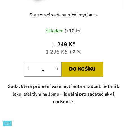
Startovací sada na ruční mytí auta
Skladem
(>10 ks)
1 249 Kč
1 295 Kč
(–3 %)
DO KOŠÍKU
Sada, která promění vaše mytí auta v radost
. Šetrná k
laku, efektivní na špínu –
ideální pro začátečníky i
nadšence
.
TIP