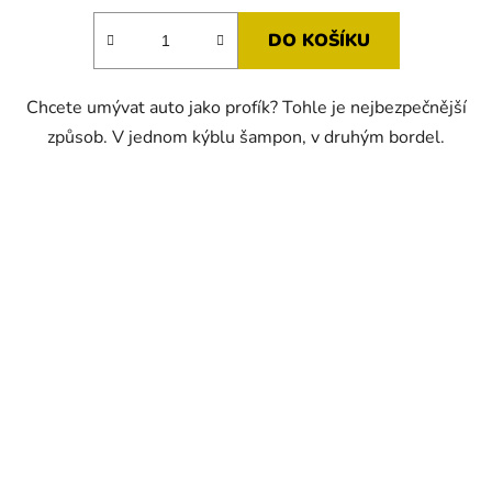
5,0
DO KOŠÍKU
z
5
Chcete umývat auto jako profík? Tohle je nejbezpečnější
hvězdiček.
způsob. V jednom kýblu šampon, v druhým bordel.