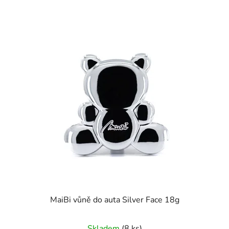
MaiBi vůně do auta Silver Face 18g
Průměrné
Skladem
(8 ks)