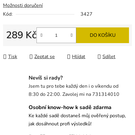
Možnosti doručení
Kód:
3427
289 Kč
DO KOŠÍKU
Měrná cena:
Tisk
Zeptat se
Hlídat
Sdílet
Nevíš si rady?
Jsem tu pro tebe každý den i o víkendu od
8:30 do 22:00. Zavolej mi na 731314010
Osobní know-how k sadě zdarma
Ke každé sadě dostaneš můj ověřený postup,
jak dosáhnout profi výsledků!