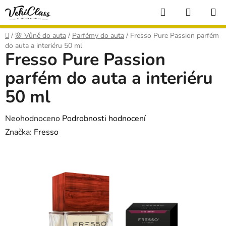
Přejít
Hledat
NÁKUP
na
KOŠÍK
obsah
Domů
/
🌸 Vůně do auta
/
Parfémy do auta
/
Fresso Pure Passion parfém
do auta a interiéru 50 ml
Fresso Pure Passion
parfém do auta a interiéru
50 ml
Průměrné
Neohodnoceno
Podrobnosti hodnocení
hodnocení
Značka:
Fresso
produktu
je
0,0
z
5
hvězdiček.