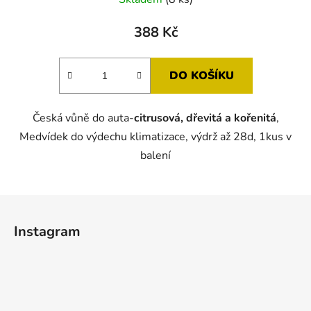
hodnocení
produktu
388 Kč
je
5,0
DO KOŠÍKU
z
5
Česká vůně do auta-
citrusová, dřevitá a kořenitá
,
hvězdiček.
Medvídek do výdechu klimatizace, výdrž až 28d, 1kus v
balení
Z
á
Instagram
p
a
t
í