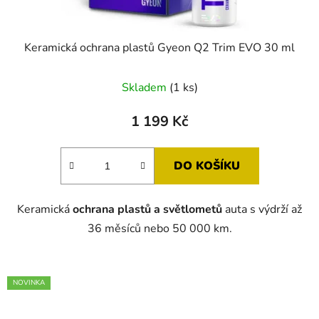
Keramická ochrana plastů Gyeon Q2 Trim EVO 30 ml
Průměrné
Skladem
(1 ks)
hodnocení
produktu
1 199 Kč
je
5,0
DO KOŠÍKU
z
5
Keramická
ochrana plastů a světlometů
auta s výdrží až
hvězdiček.
36 měsíců nebo 50 000 km.
NOVINKA