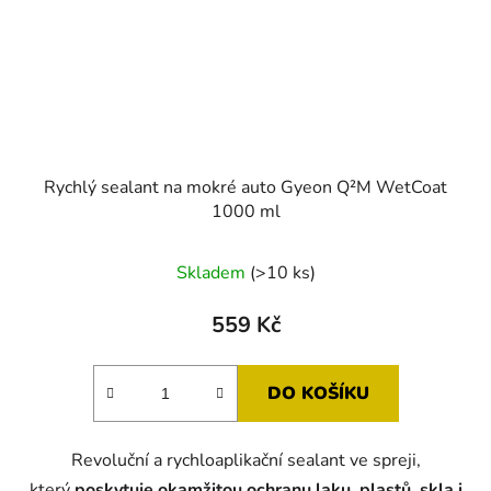
Rychlý sealant na mokré auto Gyeon Q²M WetCoat
1000 ml
Průměrné
Skladem
(>10 ks)
hodnocení
produktu
559 Kč
je
5,0
DO KOŠÍKU
z
5
Revoluční a rychloaplikační sealant ve spreji,
hvězdiček.
který
poskytuje okamžitou ochranu laku, plastů, skla i