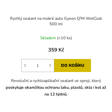
Rychlý sealant na mokré auto Gyeon Q²M WetCoat
500 ml
Průměrné
Skladem
(>10 ks)
hodnocení
produktu
359 Kč
je
5,0
DO KOŠÍKU
z
5
Revoluční a rychloaplikační sealant ve spreji, který
hvězdiček.
poskytuje okamžitou ochranu laku, plastů, skla i kol až
na 12 týdnů.