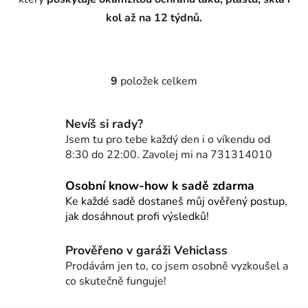
kol až na 12 týdnů.
9
položek celkem
O
v
l
Nevíš si rady?
á
Jsem tu pro tebe každý den i o víkendu od
d
8:30 do 22:00. Zavolej mi na 731314010
a
c
Osobní know-how k sadě zdarma
í
Ke každé sadě dostaneš můj ověřený postup,
p
jak dosáhnout profi výsledků!
r
v
Prověřeno v garáži Vehiclass
k
Prodávám jen to, co jsem osobně vyzkoušel a
y
co skutečně funguje!
v
ý