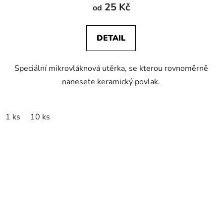
25 Kč
od
DETAIL
Speciální mikrovláknová utěrka, se kterou rovnoměrně
nanesete keramický povlak.
1 ks
10 ks