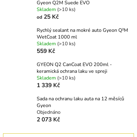
Gyeon Q2M Suede EVO
Skladem
(>10 ks)
25 Kč
od
Rychlý sealant na mokré auto Gyeon Q²M
WetCoat 1000 ml
Skladem
(>10 ks)
559 Kč
GYEON Q2 CanCoat EVO 200ml -
keramická ochrana laku ve spreji
Skladem
(>10 ks)
1 339 Kč
Sada na ochranu laku auta na 12 měsíců
Gyeon
Objednáno
2 073 Kč
Ř