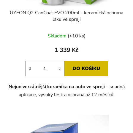
ů
GYEON Q2 CanCoat EVO 200ml - keramická ochrana
laku ve spreji
Průměrné
Skladem
(>10 ks)
hodnocení
produktu
1 339 Kč
je
5,0
DO KOŠÍKU
z
5
Nejuniverzálnější keramika na auto ve spreji
– snadná
hvězdiček.
aplikace, vysoký lesk a ochrana až 12 měsíců.