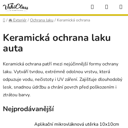
Přejít
Hledat
NÁKUP
na
KOŠÍK
obsah
Domů
/
🚘 Exteriér
/
Ochrana laku
/
Keramická ochrana
Keramická ochrana laku
auta
Keramická ochrana patří mezi nejúčinnější formy ochrany
laku. Vytváří tvrdou, extrémně odolnou vrstvu, která
odpuzuje vodu, nečistoty i UV záření. Zajišťuje dlouhodobý
lesk, snadnou údržbu a chrání povrch před poškozením i
ztrátou barvy.
Nejprodávanější
Aplikační mikrovláknová utěrka 10x10cm