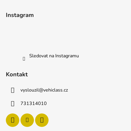
Z
p
i
á
Instagram
s
p
u
a
t
í
Sledovat na Instagramu
Kontakt
vyslouzil
@
vehiclass.cz
731314010