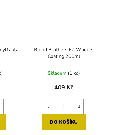
mytí auta
Blend Brothers EZ-Wheels
Coating 200ml
né
s)
Skladem
(1 ks)
ení
tu
409 Kč
DO KOŠÍKU
ek.