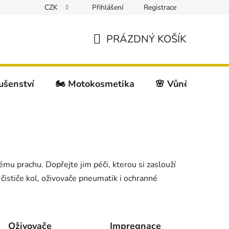
CZK
Přihlášení
Registrace
PRÁZDNÝ KOŠÍK
NÁKUPNÍ
KOŠÍK
lušenství
🏍️ Motokosmetika
🌸 Vůně do auta
mu prachu. Dopřejte jim péči, kterou si zaslouží
 čističe kol, oživovače pneumatik i ochranné
.
Oživovače
Impregnace