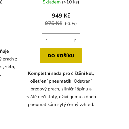
s)
Skladem
(>10 ks)
949 Kč
975 Kč
(–2 %)
ňuje
DO KOŠÍKU
ý prach z
ol, skla,
Kompletní sada pro čištění kol,
.
ošetření pneumatik.
Odstraní
brzdový prach, silniční špínu a
zašlé nečistoty, oživí gumu a dodá
pneumatikám sytý černý vzhled.