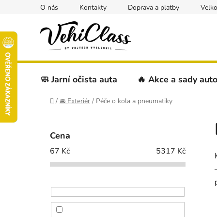
Přejít
O nás
Kontakty
Doprava a platby
Velk
na
obsah
🧼 Jarní očista auta
🔥 Akce a sady aut
Domů
/
🚘 Exteriér
/
Péče o kola a pneumatiky
P
o
Cena
s
67
Kč
5317
Kč
t
r
a
n
n