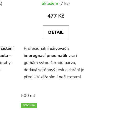
s)
Skladem
(7 ks)
477 Kč
DETAIL
é
čištění
Profesionální
oživovač s
 auta
–
impregnací pneumatik
vrací
otahy i
gumám sytou černou barvu,
.
dodává saténový lesk a chrání je
před UV zářením i nečistotami.
500 ml
NOVINKA