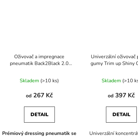
Oživovač a impregnace
Univerzální oživovač 
pneumatik Back2Black 2.0
gumy Trim up Shiny 
Shiny Garage
Průměr
Skladem
(>10 ks)
Skladem
(>10 k
hodnoc
produk
267 Kč
397 Kč
od
od
je
5,0
DETAIL
DETAIL
z
5
Prémiový dressing pneumatik se
Univerzální koncentrát
hvězdič