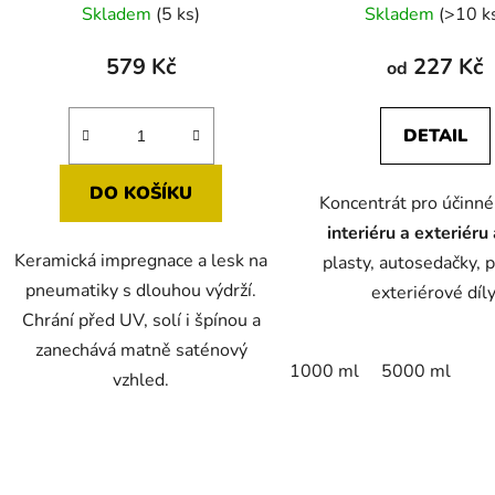
Skladem
(5 ks)
Skladem
(>10 k
579 Kč
227 Kč
od
DETAIL
DO KOŠÍKU
Koncentrát pro účinn
interiéru a exteriéru
Keramická impregnace a lesk na
plasty, autosedačky, p
pneumatiky s dlouhou výdrží.
exteriérové díly
Chrání před UV, solí i špínou a
zanechává matně saténový
1000 ml
5000 ml
vzhled.