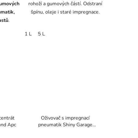
gumových
rohoží a gumových částí. Odstraní
umatik,
špínu, oleje i staré impregnace.
astů
.
1 L
5 L
centrát
Oživovač s impregnací
und Apc
pneumatik Shiny Garage
Back2Black