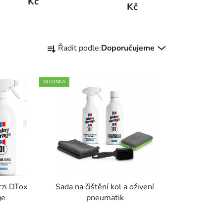
Kč
Kč
Ř
Řadit podle:
Doporučujeme
a
z
e
NOVINKA
n
í
p
r
o
d
u
k
rzi DTox
Sada na čištění kol a oživení
t
ge
pneumatik
ů