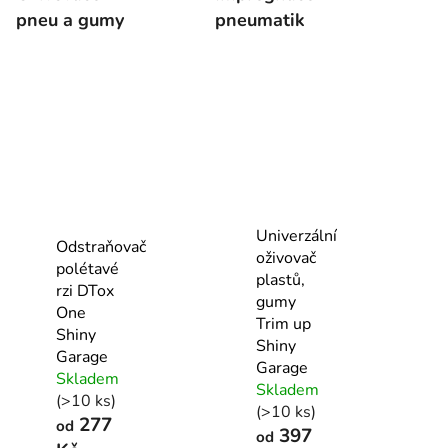
pneu a gumy
pneumatik
Univerzální
Odstraňovač
oživovač
polétavé
plastů,
rzi DTox
gumy
One
Trim up
Shiny
Shiny
Garage
Garage
Skladem
Skladem
(>10 ks)
(>10 ks)
277
od
397
od