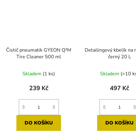
Čistič pneumatik GYEON Q²M
Detailingový kbelík na 
Tire Cleaner 500 ml
černý 20 L
Průměr
Skladem
(1 ks)
Skladem
(>10 k
hodnoc
produk
239 Kč
497 Kč
je
5,0
z
5
DO KOŠÍKU
DO KOŠÍKU
hvězdič