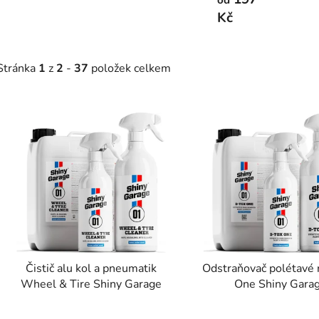
Kč
Stránka
1
z
2
-
37
položek celkem
V
ý
p
s
p
r
o
d
Čistič alu kol a pneumatik
Odstraňovač polétavé 
u
Wheel & Tire Shiny Garage
One Shiny Gara
k
Průměrné
t