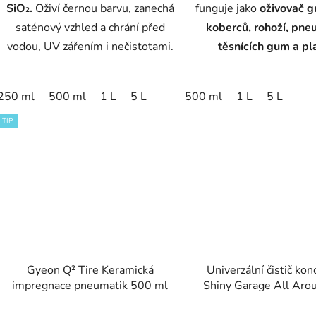
SiO₂.
Oživí černou barvu, zanechá
funguje jako
oživovač 
saténový vzhled a chrání před
koberců, rohoží, pne
vodou, UV zářením i nečistotami.
těsnících gum a pl
250 ml
500 ml
1 L
5 L
500 ml
1 L
5 L
TIP
Gyeon Q² Tire Keramická
Univerzální čistič kon
impregnace pneumatik 500 ml
Shiny Garage All Aro