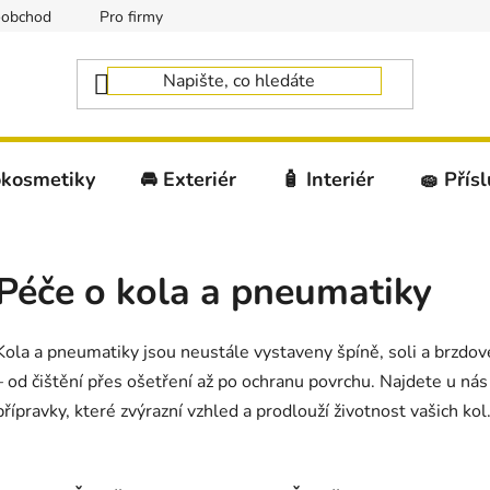
oobchod
Pro firmy
okosmetiky
🚘 Exteriér
🧴 Interiér
🧽 Přís
Péče o kola a pneumatiky
Kola a pneumatiky jsou neustále vystaveny špíně, soli a brzdové
– od čištění přes ošetření až po ochranu povrchu. Najdete u nás
přípravky, které zvýrazní vzhled a prodlouží životnost vašich kol