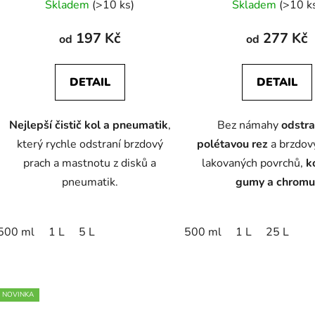
Skladem
(>10 ks)
Skladem
(>10 k
ů
hodnocení
produktu
197 Kč
277 Kč
od
od
je
5,0
DETAIL
DETAIL
z
5
Nejlepší čistič kol a pneumatik
,
Bez námahy
odstra
hvězdiček.
který rychle odstraní brzdový
polétavou rez
a brzdov
prach a mastnotu z disků a
lakovaných povrchů,
k
pneumatik.
gumy a chromu
500 ml
1 L
5 L
500 ml
1 L
25 L
NOVINKA