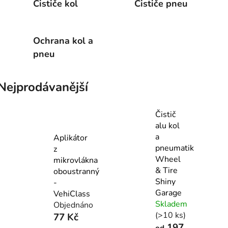
Čističe kol
Čističe pneu
Ochrana kol a
pneu
Nejprodávanější
Čistič
alu kol
a
Aplikátor
pneumatik
z
Wheel
mikrovlákna
& Tire
oboustranný
Shiny
-
Garage
VehiClass
Skladem
Objednáno
(>10 ks)
77 Kč
197
od