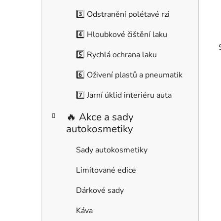
r
i
3️⃣ Odstranění polétavé rzi
e
4️⃣ Hloubkové čištění laku
5️⃣ Rychlá ochrana laku
6️⃣ Oživení plastů a pneumatik
7️⃣ Jarní úklid interiéru auta
i
🔥 Akce a sady
autokosmetiky
Sady autokosmetiky
Limitované edice
Dárkové sady
Káva