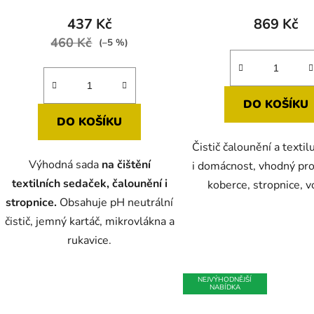
produktu
437 Kč
869 Kč
je
460 Kč
(–5 %)
4,8
z
5
DO KOŠÍKU
hvězdiček.
DO KOŠÍKU
Čistič čalounění a textil
Výhodná sada
na čištění
i domácnost, vhodný pro
textilních sedaček, čalounění i
koberce, stropnice, v
stropnice.
Obsahuje pH neutrální
čistič, jemný kartáč, mikrovlákna a
rukavice.
NEJVÝHODNĚJŠÍ
NABÍDKA