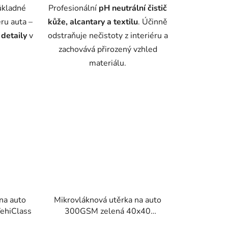
ůkladné
Profesionální
pH neutrální čistič
éru auta –
kůže, alcantary a textilu
. Účinně
 detaily
v
odstraňuje nečistoty z interiéru a
zachovává přirozený vzhled
materiálu.
na auto
Mikrovláknová utěrka na auto
ehiClass
300GSM zelená 40x40
VehiClass