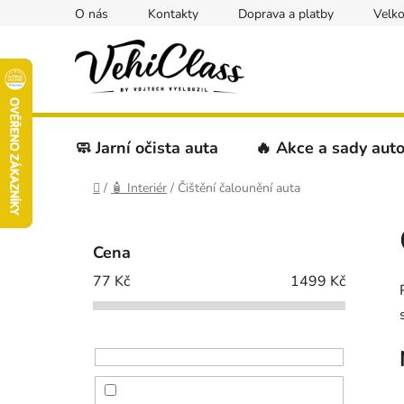
Přejít
O nás
Kontakty
Doprava a platby
Velk
na
obsah
🧼 Jarní očista auta
🔥 Akce a sady aut
Domů
/
🧴 Interiér
/
Čištění čalounění auta
P
o
Cena
s
77
Kč
1499
Kč
t
r
a
n
n