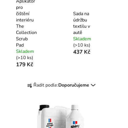
Aplikátor
pro
čištění
Sada na
interiéru
údržbu
The
textilu v
Collection
autě
Scrub
Skladem
Pad
(>10 ks)
Skladem
437 Kč
(>10 ks)
179 Kč
Ř
Řadit podle:
Doporučujeme
a
z
e
n
í
p