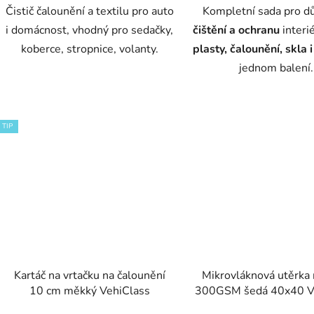
Čistič čalounění a textilu pro auto
Kompletní sada pro d
i domácnost, vhodný pro sedačky,
čištění a ochranu
interi
koberce, stropnice, volanty.
plasty, čalounění, skla i
jednom balení.
TIP
Kartáč na vrtačku na čalounění
Mikrovláknová utěrka 
10 cm měkký VehiClass
300GSM šedá 40x40 V