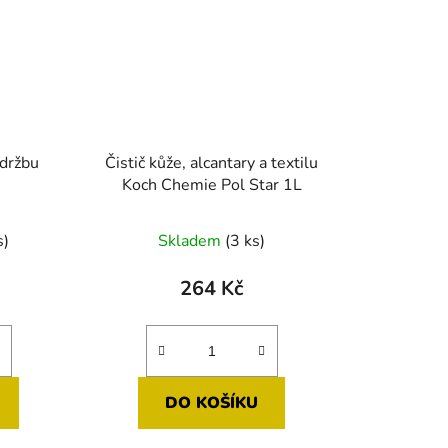
údržbu
Čistič kůže, alcantary a textilu
Koch Chemie Pol Star 1L
né
s)
Skladem
(3 ks)
ení
tu
264 Kč
DO KOŠÍKU
ek.