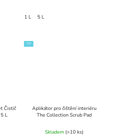
1 L
5 L
TIP
t Čistič
Aplikátor pro čištění interiéru
 5 L
The Collection Scrub Pad
Průměrné
Skladem
(>10 ks)
hodnocení