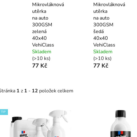
Mikrovláknová
Mikrovláknová
utěrka
utěrka
na auto
na auto
300GSM
300GSM
zelená
šedá
40x40
40x40
VehiClass
VehiClass
Skladem
Skladem
(>10 ks)
(>10 ks)
77 Kč
77 Kč
Stránka
1
z
1
-
12
položek celkem
V
TIP
ý
p