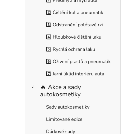
1️⃣ Předmytí a mytí auta
g
o
2️⃣ Čištění kol a pneumatik
r
i
3️⃣ Odstranění polétavé rzi
e
4️⃣ Hloubkové čištění laku
5️⃣ Rychlá ochrana laku
6️⃣ Oživení plastů a pneumatik
7️⃣ Jarní úklid interiéru auta
🔥 Akce a sady
autokosmetiky
Sady autokosmetiky
Limitované edice
Dárkové sady