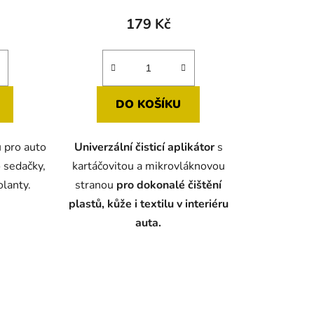
produktu
179 Kč
je
5,0
z
5
DO KOŠÍKU
hvězdiček.
u pro auto
Univerzální čisticí aplikátor
s
 sedačky,
kartáčovitou a mikrovláknovou
olanty.
stranou
pro dokonalé čištění
plastů, kůže i textilu v interiéru
auta.