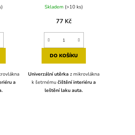
né
s)
Skladem
(>10 ks)
ení
tu
77 Kč
DO KOŠÍKU
ek.
krovlákna
Univerzální utěrka
z mikrovlákna
eriéru a
k šetrnému
čištění interiéru a
a.
leštění laku auta.