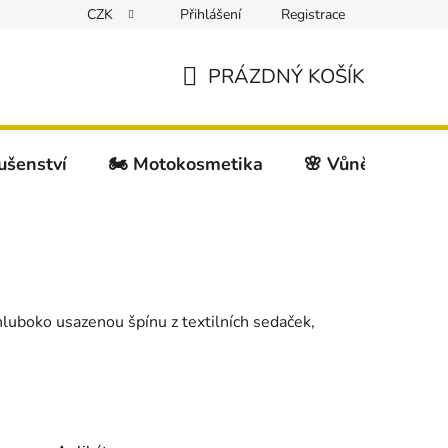
CZK
Přihlášení
Registrace
PRÁZDNÝ KOŠÍK
NÁKUPNÍ
KOŠÍK
lušenství
🏍️ Motokosmetika
🌸 Vůně do auta
 hluboko usazenou špínu z textilních sedaček,