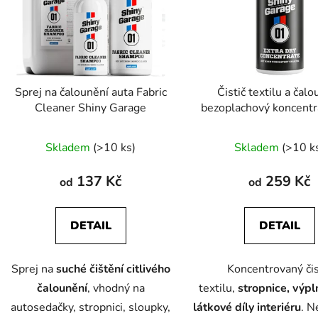
s
p
r
o
d
Sprej na čalounění auta Fabric
Čistič textilu a čal
u
Cleaner Shiny Garage
bezoplachový koncentr
k
Garage
t
Skladem
(>10 ks)
Skladem
(>10 k
ů
137 Kč
259 Kč
od
od
DETAIL
DETAIL
Sprej na
suché čištění citlivého
Koncentrovaný čis
čalounění
, vhodný na
textilu,
stropnice, výpl
autosedačky, stropnici, sloupky,
látkové díly interiéru
. N