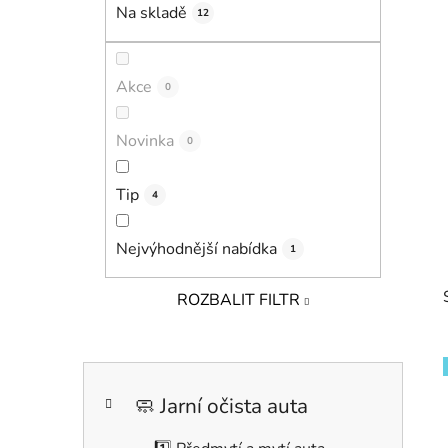
í
Na skladě
12
p
a
n
Akce
0
e
l
Novinka
0
Tip
4
Nejvýhodnější nabídka
1
ROZBALIT FILTR
K
Přeskočit
a
kategorie
🧼 Jarní očista auta
t
i
e