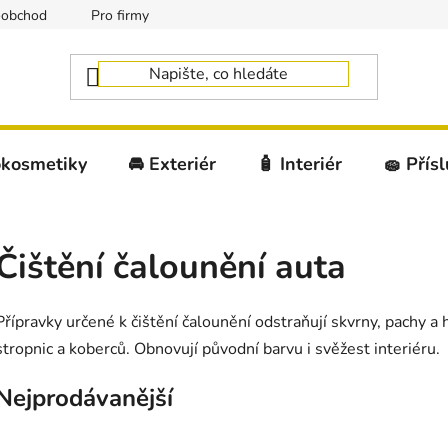
oobchod
Pro firmy
okosmetiky
🚘 Exteriér
🧴 Interiér
🧽 Přís
Čištění čalounění auta
Přípravky určené k čištění čalounění odstraňují skvrny, pachy a
stropnic a koberců. Obnovují původní barvu i svěžest interiéru.
Nejprodávanější