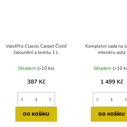
ValetPro Classic Carpet Čistič
Kompletní sada na 
čalounění a textilu 1 L
interiéru auta
Průměr
Skladem
(>10 ks)
Skladem
(>10 k
hodnoc
produk
387 Kč
1 499 Kč
je
5,0
z
5
DO KOŠÍKU
DO KOŠÍKU
hvězdič