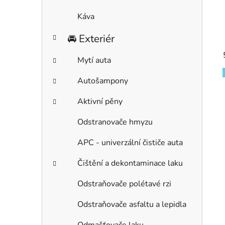
Káva
🚘 Exteriér
Mytí auta
Autošampony
Aktivní pěny
Odstranovače hmyzu
APC - univerzální čističe auta
Čištění a dekontaminace laku
Odstraňovače polétavé rzi
Odstraňovače asfaltu a lepidla
Odmašťovače laku