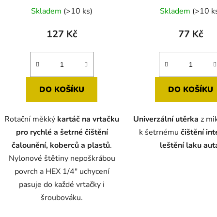
Průměr
Skladem
(>10 ks)
Skladem
(>10 k
hodnoc
produk
127 Kč
77 Kč
je
5,0
z
5
DO KOŠÍKU
DO KOŠÍKU
hvězdič
Rotační měkký
kartáč na vrtačku
Univerzální utěrka
z mi
pro rychlé a šetrné čištění
k šetrnému
čištění int
čalounění, koberců a plastů
.
leštění laku aut
Nylonové štětiny nepoškrábou
povrch a HEX 1/4" uchycení
pasuje do každé vrtačky i
šroubováku.