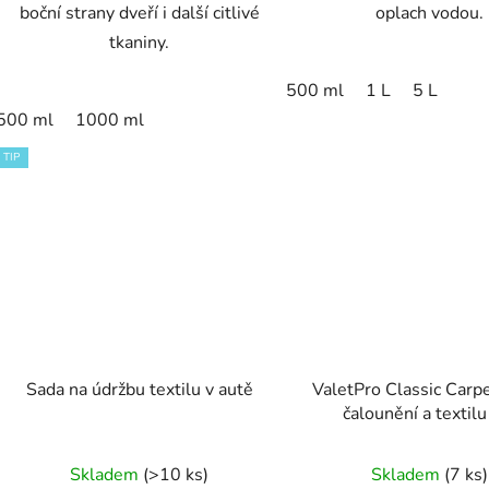
boční strany dveří i další citlivé
oplach vodou.
tkaniny.
500 ml
1 L
5 L
500 ml
1000 ml
TIP
Sada na údržbu textilu v autě
ValetPro Classic Carpe
čalounění a textilu
Průměrné
Skladem
(>10 ks)
Skladem
(7 ks)
hodnocení