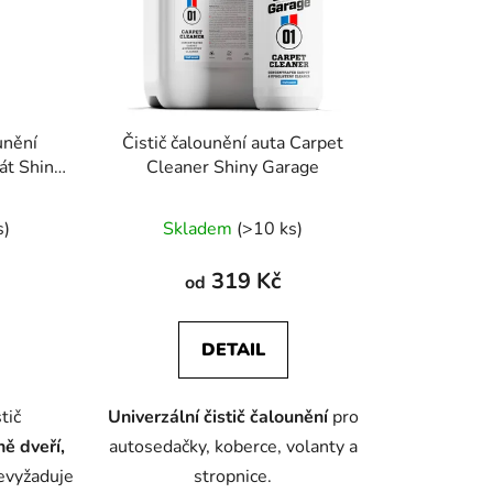
r
o
d
u
k
ounění
Čistič čalounění auta Carpet
t
át Shiny
Cleaner Shiny Garage
ů
s)
Skladem
(>10 ks)
319 Kč
od
DETAIL
tič
Univerzální čistič čalounění
pro
ně dveří,
autosedačky, koberce, volanty a
evyžaduje
stropnice.