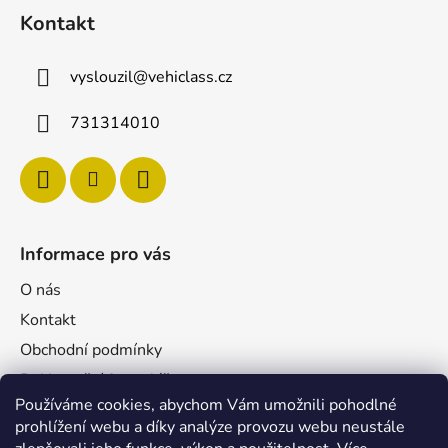
Kontakt
vyslouzil
@
vehiclass.cz
731314010
Informace pro vás
O nás
Kontakt
Obchodní podmínky
Reklamační formulář
Používáme cookies, abychom Vám umožnili pohodlné
Podmínky ochrany osobních údajů
prohlížení webu a díky analýze provozu webu neustále
Velkoobchod