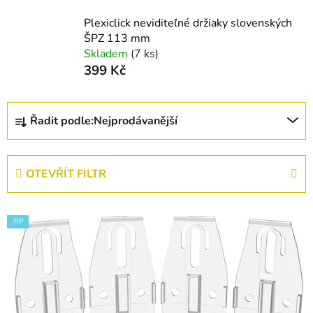
Plexiclick neviditeľné držiaky slovenských
ŠPZ 113 mm
Skladem
(7 ks)
399 Kč
Ř
Řadit podle:
Nejprodávanější
a
z
e
OTEVŘÍT FILTR
n
í
V
p
TIP
ý
r
p
o
i
d
s
u
p
k