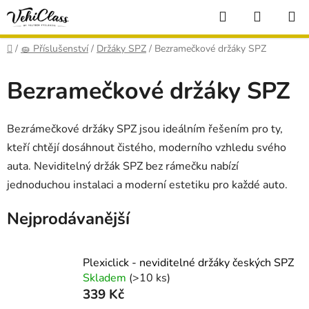
Přejít
Hledat
NÁKUP
na
KOŠÍK
obsah
Domů
/
🧽 Příslušenství
/
Držáky SPZ
/
Bezramečkové držáky SPZ
Bezramečkové držáky SPZ
Bezrámečkové držáky SPZ jsou ideálním řešením pro ty,
kteří chtějí dosáhnout čistého, moderního vzhledu svého
auta. Neviditelný držák SPZ bez rámečku nabízí
jednoduchou instalaci a moderní estetiku pro každé auto.
Nejprodávanější
Plexiclick - neviditelné držáky českých SPZ
Skladem
(>10 ks)
339 Kč