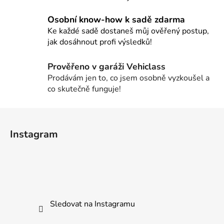
a
c
Osobní know-how k sadě zdarma
í
Ke každé sadě dostaneš můj ověřený postup,
p
jak dosáhnout profi výsledků!
r
v
Prověřeno v garáži Vehiclass
k
Prodávám jen to, co jsem osobně vyzkoušel a
y
co skutečně funguje!
v
ý
Z
p
i
á
Instagram
s
p
u
a
t
í
Sledovat na Instagramu