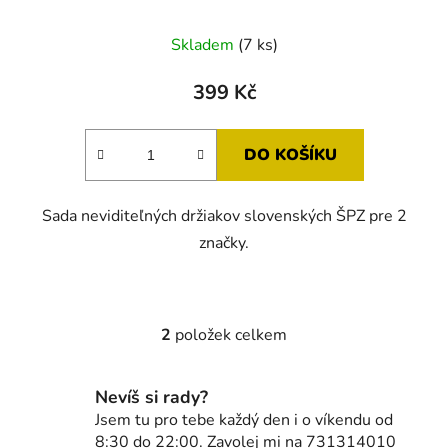
Skladem
(7 ks)
399 Kč
DO KOŠÍKU
Sada neviditeľných držiakov slovenských ŠPZ pre 2
značky.
2
položek celkem
O
v
l
Nevíš si rady?
á
Jsem tu pro tebe každý den i o víkendu od
d
8:30 do 22:00. Zavolej mi na 731314010