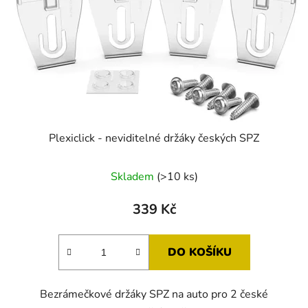
r
t
o
ů
d
u
k
t
ů
Plexiclick - neviditelné držáky českých SPZ
Průměrné
Skladem
(>10 ks)
hodnocení
produktu
339 Kč
je
5,0
DO KOŠÍKU
z
5
Bezrámečkové držáky SPZ na auto pro 2 české
hvězdiček.