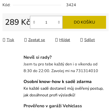
Kód:
3424
289 Kč
DO KOŠÍKU
Měrná cena:
Tisk
Zeptat se
Hlídat
Sdílet
Nevíš si rady?
Jsem tu pro tebe každý den i o víkendu od
8:30 do 22:00. Zavolej mi na 731314010
Osobní know-how k sadě zdarma
Ke každé sadě dostaneš můj ověřený postup,
jak dosáhnout profi výsledků!
Prověřeno v garáži Vehiclass