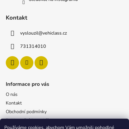
Kontakt
vyslouzil
@
vehiclass.cz
731314010
Informace pro vás
O nás
Kontakt
Obchodní podmínky
Reklamační formulář
Používáme cookies, abychom Vám umožnili pohodlné