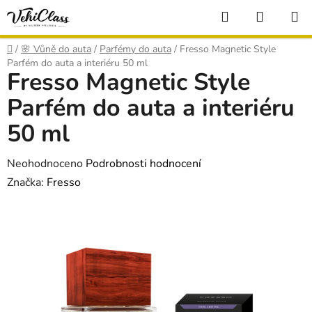
Přejít
Hledat
NÁKUP
na
KOŠÍK
obsah
Domů
/
🌸 Vůně do auta
/
Parfémy do auta
/
Fresso Magnetic Style
Parfém do auta a interiéru 50 ml
Fresso Magnetic Style
Parfém do auta a interiéru
50 ml
Průměrné
Neohodnoceno
Podrobnosti hodnocení
hodnocení
Značka:
Fresso
produktu
je
0,0
z
5
hvězdiček.