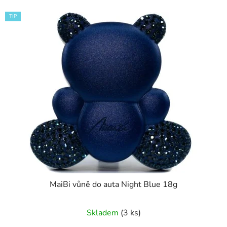
TIP
MaiBi vůně do auta Night Blue 18g
Průměrné
Skladem
(3 ks)
hodnocení