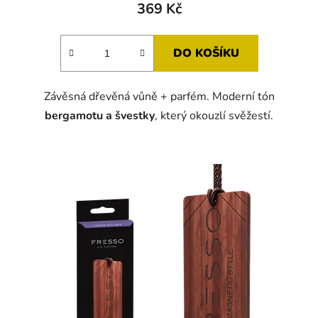
369 Kč
DO KOŠÍKU
Závěsná dřevěná vůně + parfém. Moderní tón
bergamotu a švestky
, který okouzlí svěžestí.