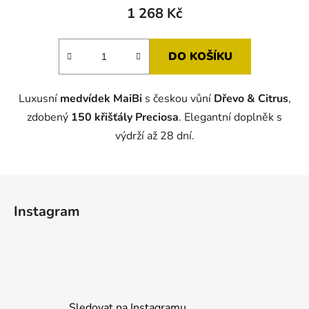
produktu
1 268 Kč
je
5,0
DO KOŠÍKU
z
5
Luxusní
medvídek MaiBi
s českou vůní
Dřevo & Citrus
,
hvězdiček.
zdobený
150 křišťály Preciosa
. Elegantní doplněk s
výdrží až 28 dní.
Z
á
Instagram
p
a
t
í
Sledovat na Instagramu