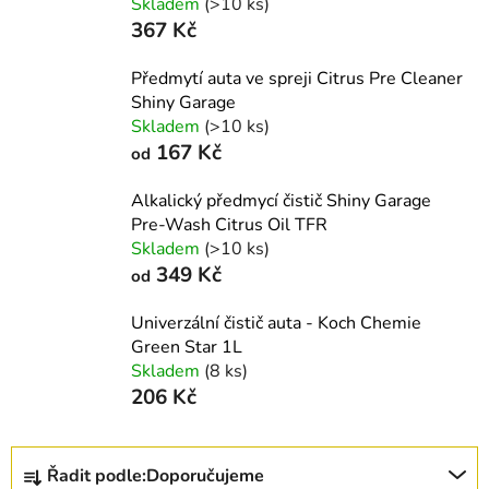
Skladem
(>10 ks)
367 Kč
Předmytí auta ve spreji Citrus Pre Cleaner
Shiny Garage
Skladem
(>10 ks)
167 Kč
od
Alkalický předmycí čistič Shiny Garage
Pre-Wash Citrus Oil TFR
Skladem
(>10 ks)
349 Kč
od
Univerzální čistič auta - Koch Chemie
Green Star 1L
Skladem
(8 ks)
206 Kč
Ř
Řadit podle:
Doporučujeme
a