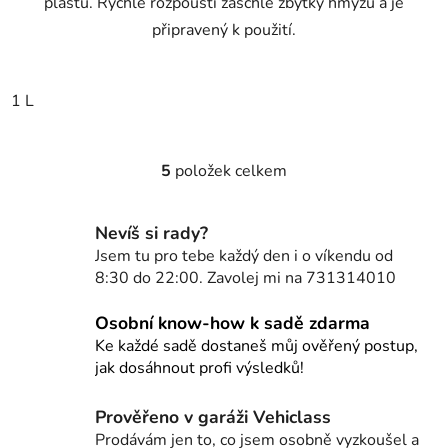
plastů. Rychle rozpouští zaschlé zbytky hmyzu a je
připravený k použití.
1 L
5
položek celkem
O
v
l
Nevíš si rady?
á
Jsem tu pro tebe každý den i o víkendu od
d
8:30 do 22:00. Zavolej mi na 731314010
a
c
Osobní know-how k sadě zdarma
í
Ke každé sadě dostaneš můj ověřený postup,
p
jak dosáhnout profi výsledků!
r
v
Prověřeno v garáži Vehiclass
k
Prodávám jen to, co jsem osobně vyzkoušel a
y