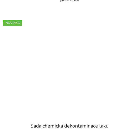
NOVINKA
Sada chemická dekontaminace laku
Průměrné