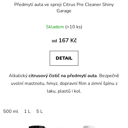
Předmytí auta ve spreji Citrus Pre Cleaner Shiny
Garage
Skladem
(>10 ks)
167 Kč
od
DETAIL
Alkalický
citrusový čistič na předmytí auta
. Bezpečně
uvolní mastnotu, hmyz, dopravní film a zimní špínu z
laku, plastů i kol.
500 ml
1 L
5 L