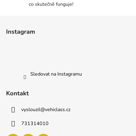
co skutečně funguje!
v
ý
Z
p
i
á
Instagram
s
p
u
a
t
í
Sledovat na Instagramu
Kontakt
vyslouzil
@
vehiclass.cz
731314010