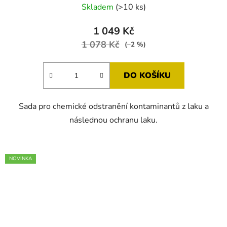
Skladem
(>10 ks)
hodnocení
produktu
1 049 Kč
je
1 078 Kč
(–2 %)
5,0
z
DO KOŠÍKU
5
hvězdiček.
Sada pro chemické odstranění kontaminantů z laku a
následnou ochranu laku.
NOVINKA