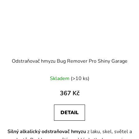
Odstraňovač hmyzu Bug Remover Pro Shiny Garage
Průměrné
Skladem
(>10 ks)
hodnocení
produktu
367 Kč
je
5,0
DETAIL
z
5
Silný alkalický odstraňovač hmyzu
z laku, skel, světel a
hvězdiček.