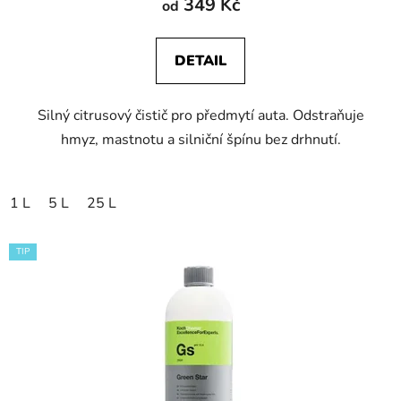
349 Kč
od
DETAIL
Silný citrusový čistič pro předmytí auta. Odstraňuje
hmyz, mastnotu a silniční špínu bez drhnutí.
1 L
5 L
25 L
TIP