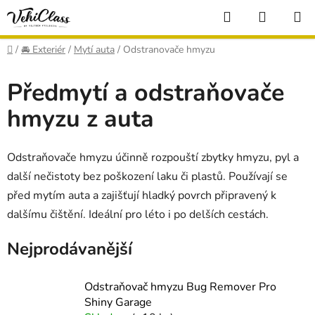
Přejít
Hledat
NÁKUP
na
KOŠÍK
obsah
Domů
/
🚘 Exteriér
/
Mytí auta
/
Odstranovače hmyzu
Předmytí a odstraňovače
hmyzu z auta
Odstraňovače hmyzu účinně rozpouští zbytky hmyzu, pyl a
další nečistoty bez poškození laku či plastů. Používají se
před mytím auta a zajišťují hladký povrch připravený k
dalšímu čištění. Ideální pro léto i po delších cestách.
Nejprodávanější
Odstraňovač hmyzu Bug Remover Pro
Shiny Garage