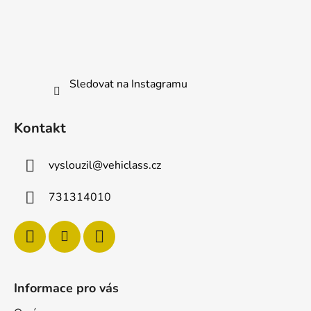
u
a
t
í
Sledovat na Instagramu
Kontakt
vyslouzil
@
vehiclass.cz
731314010
Informace pro vás