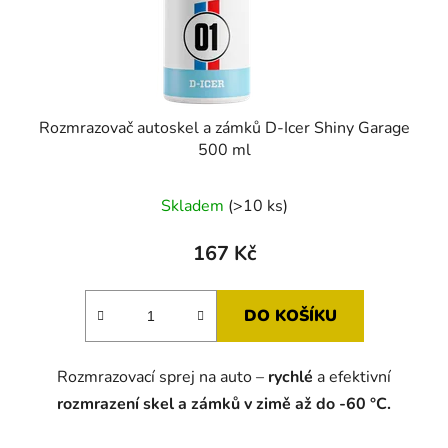
u
k
t
ů
Rozmrazovač autoskel a zámků D-Icer Shiny Garage
500 ml
Průměrné
Skladem
(>10 ks)
hodnocení
produktu
167 Kč
je
5,0
DO KOŠÍKU
z
5
Rozmrazovací sprej na auto –
rychlé
a efektivní
hvězdiček.
rozmrazení skel a zámků v zimě až do -60 °C.