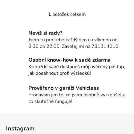
1
položek celkem
O
v
l
Nevíš si rady?
á
Jsem tu pro tebe každý den i o víkendu od
d
8:30 do 22:00. Zavolej mi na 731314010
a
c
Osobní know-how k sadě zdarma
í
Ke každé sadě dostaneš můj ověřený postup,
p
jak dosáhnout profi výsledků!
r
v
Prověřeno v garáži Vehiclass
k
Prodávám jen to, co jsem osobně vyzkoušel a
y
co skutečně funguje!
v
ý
Z
p
i
á
Instagram
s
p