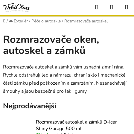
Přejít
Hledat
NÁKUP
na
KOŠÍK
obsah
Domů
/
🚘 Exteriér
/
Péče o autoskla
/
Rozmrazovače autoskel
Rozmrazovače oken,
autoskel a zámků
Rozmrazovače autoskel a zámků vám usnadní zimní rána.
Rychle odstraňují led a námrazu, chrání sklo i mechanické
části zámků před poškozením a zamrzáním. Nezanechávají
šmouhy a jsou bezpečné pro lak i gumy.
Nejprodávanější
Rozmrazovač autoskel a zámků D-Icer
Shiny Garage 500 ml