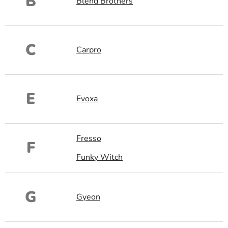
B
Blend Brothers
C
Carpro
E
Evoxa
Fresso
F
Funky Witch
G
Gyeon