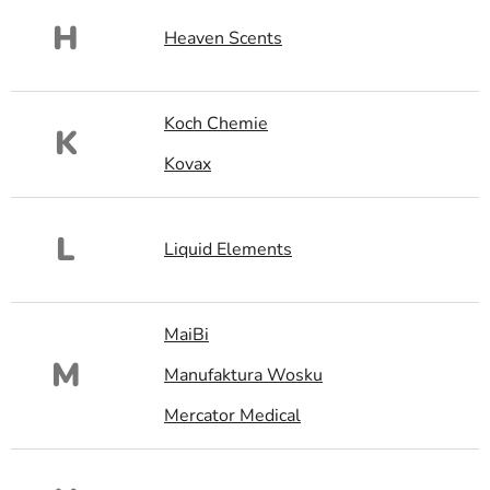
H
Heaven Scents
Koch Chemie
K
Kovax
L
Liquid Elements
MaiBi
M
Manufaktura Wosku
Mercator Medical