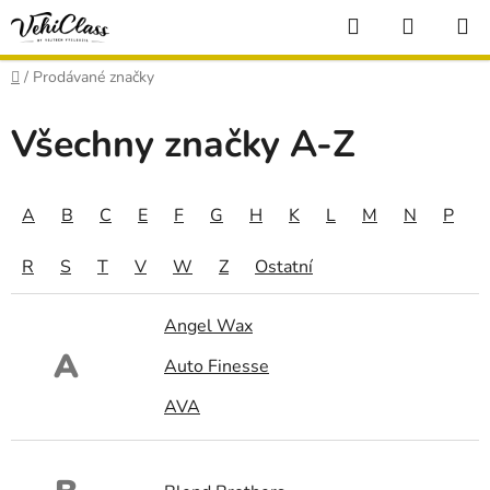
Přejít
Hledat
NÁKUP
na
KOŠÍK
obsah
Domů
/
Prodávané značky
Všechny značky A-Z
A
B
C
E
F
G
H
K
L
M
N
P
R
S
T
V
W
Z
Ostatní
Angel Wax
A
Auto Finesse
AVA