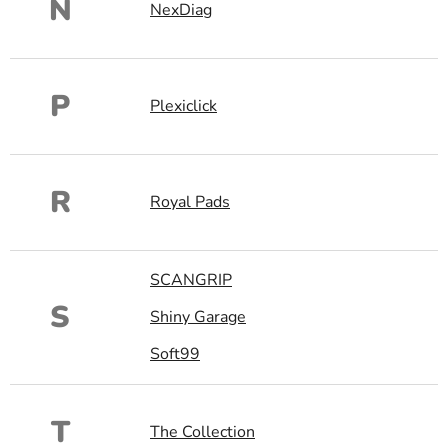
N
NexDiag
P
Plexiclick
R
Royal Pads
SCANGRIP
S
Shiny Garage
Soft99
T
The Collection