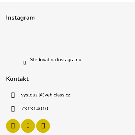
Z
á
Instagram
p
a
t
í
Sledovat na Instagramu
Kontakt
vyslouzil
@
vehiclass.cz
731314010