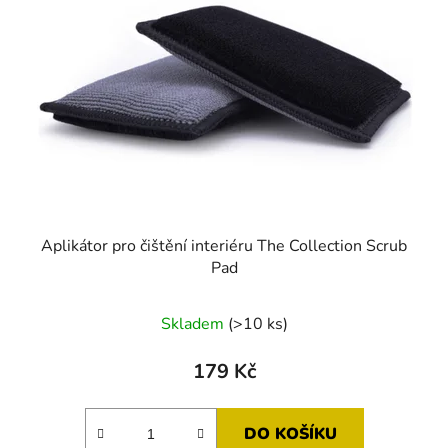
s
r
p
o
r
d
o
u
d
k
u
t
k
ů
t
ů
Aplikátor pro čištění interiéru The Collection Scrub
Pad
Průměrné
Skladem
(>10 ks)
hodnocení
produktu
179 Kč
je
5,0
DO KOŠÍKU
z