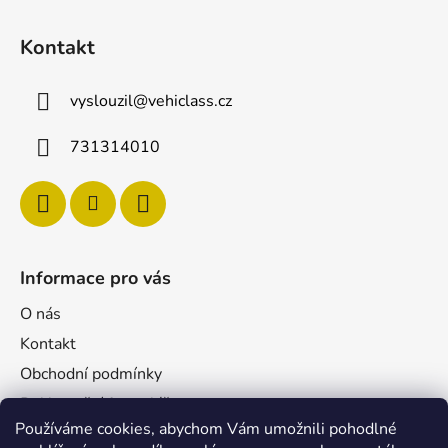
y
v
Kontakt
ý
p
vyslouzil
@
vehiclass.cz
i
s
731314010
u
Informace pro vás
O nás
Kontakt
Obchodní podmínky
Reklamační formulář
Používáme cookies, abychom Vám umožnili pohodlné
Podmínky ochrany osobních údajů