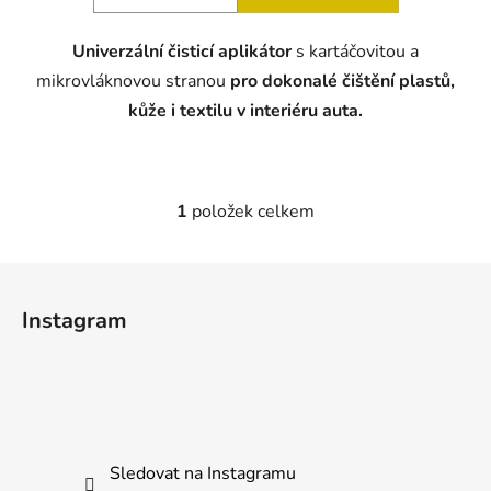
5
Univerzální čisticí aplikátor
s kartáčovitou a
hvězdiček.
mikrovláknovou stranou
pro dokonalé čištění plastů,
kůže i textilu v interiéru auta.
1
položek celkem
O
v
l
Z
á
á
d
Instagram
p
a
a
c
t
í
p
í
r
v
Sledovat na Instagramu
k