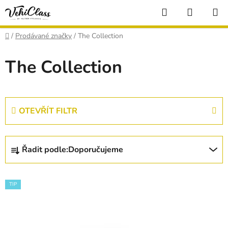
Přejít
Hledat
NÁKUP
na
KOŠÍK
obsah
Domů
/
Prodávané značky
/
The Collection
The Collection
OTEVŘÍT FILTR
Ř
Řadit podle:
Doporučujeme
a
z
V
e
TIP
ý
n
p
í
i
p