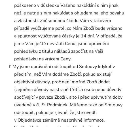
poškozeno v důsledku Vašeho nakládání s ním jinak,
než je nutné s ním nakládat s ohledem na jeho povahu
a vlastnosti. Způsobenou škodu Vám v takovém
případě vyúčtujeme poté, co Nám Zboží bude vráceno
a splatnost vyúčtované částky je 14 dní. V případě, že
jsme Vám ještě nevrátili Cenu, jsme oprávněni
pohledávku z titulu nákladů započíst na Vaši
pohledávku na vrácení Ceny.
My jsme oprávněni odstoupit od Smlouvy kdykoliv
před tím, než Vám dodáme Zboží, pokud existují
objektivní důvody, proč není možné Zboží dodat
(zejména důvody na straně třetích osob nebo důvody
spočívající v povaze Zboží), a to i před uplynutím doby
uvedené v čl. 9. Podmínek. Můžeme také od Smlouvy
odstoupit, pokud je zjevné, že jste uvedli
v Objednávce záměrně nesprávné informace.