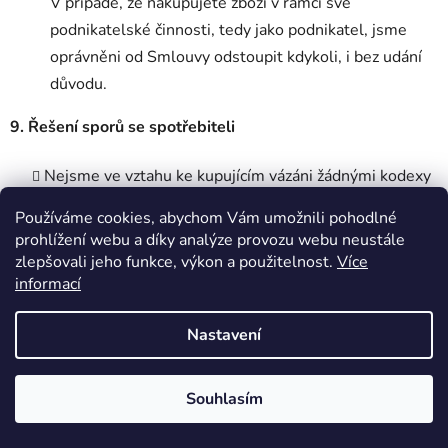
V případě, že nakupujete zboží v rámci své
podnikatelské činnosti, tedy jako podnikatel, jsme
oprávněni od Smlouvy odstoupit kdykoli, i bez udání
důvodu.
9. Řešení sporů se spotřebiteli
Nejsme ve vztahu ke kupujícím vázáni žádnými kodexy
chování ve smyslu ustanovení § 1826 odst. 1 písm. e)
Používáme cookies, abychom Vám umožnili pohodlné
Občanského zákoníku.
prohlížení webu a díky analýze provozu webu neustále
Vyřizování stížností spotřebitelů zajišťujeme
zlepšovali jeho funkce, výkon a použitelnost.
Více
prostřednictvím elektronické adresy shop@pro-
informací
detail.eu. Informaci o vyřízení stížnosti zašleme na
Nastavení
elektronickou adresu kupujícího.
K mimosoudnímu řešení spotřebitelských sporů ze
Smlouvy je příslušná Česká obchodní inspekce, se
Souhlasím
sídlem Štěpánská 567/15, 120 00 Praha 2, IČ: 000
🎁 DÁREK: 100 KČ NA PRVNÍ NÁKUP
20 869, internetová adresa:
http://www.coi.cz
.