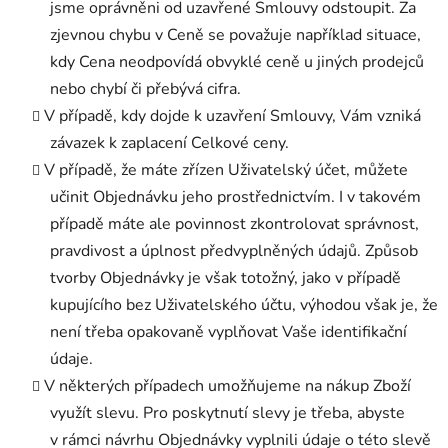
jsme oprávněni od uzavřené Smlouvy odstoupit. Za
zjevnou chybu v Ceně se považuje například situace,
kdy Cena neodpovídá obvyklé ceně u jiných prodejců
nebo chybí či přebývá cifra.
V případě, kdy dojde k uzavření Smlouvy, Vám vzniká
závazek k zaplacení Celkové ceny.
V případě, že máte zřízen Uživatelský účet, můžete
učinit Objednávku jeho prostřednictvím. I v takovém
případě máte ale povinnost zkontrolovat správnost,
pravdivost a úplnost předvyplněných údajů. Způsob
tvorby Objednávky je však totožný, jako v případě
kupujícího bez Uživatelského účtu, výhodou však je, že
není třeba opakovaně vyplňovat Vaše identifikační
údaje.
V některých případech umožňujeme na nákup Zboží
využít slevu. Pro poskytnutí slevy je třeba, abyste
v rámci návrhu Objednávky vyplnili údaje o této slevě