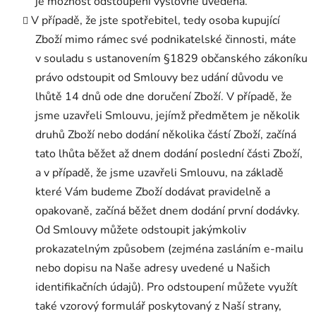
je možnost odstoupení výslovně uvedena.
V případě, že jste spotřebitel, tedy osoba kupující
Zboží mimo rámec své podnikatelské činnosti, máte
v souladu s ustanovením §1829 občanského zákoníku
právo odstoupit od Smlouvy bez udání důvodu ve
lhůtě 14 dnů ode dne doručení Zboží. V případě, že
jsme uzavřeli Smlouvu, jejímž předmětem je několik
druhů Zboží nebo dodání několika částí Zboží, začíná
tato lhůta běžet až dnem dodání poslední části Zboží,
a v případě, že jsme uzavřeli Smlouvu, na základě
které Vám budeme Zboží dodávat pravidelně a
opakovaně, začíná běžet dnem dodání první dodávky.
Od Smlouvy můžete odstoupit jakýmkoliv
prokazatelným způsobem (zejména zasláním e-mailu
nebo dopisu na Naše adresy uvedené u Našich
identifikačních údajů). Pro odstoupení můžete využít
také vzorový formulář poskytovaný z Naší strany,