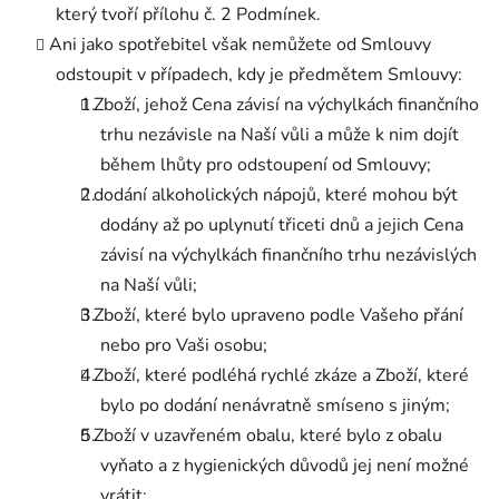
který tvoří přílohu č. 2 Podmínek.
Ani jako spotřebitel však nemůžete od Smlouvy
odstoupit v případech, kdy je předmětem Smlouvy:
Zboží, jehož Cena závisí na výchylkách finančního
trhu nezávisle na Naší vůli a může k nim dojít
během lhůty pro odstoupení od Smlouvy;
dodání alkoholických nápojů, které mohou být
dodány až po uplynutí třiceti dnů a jejich Cena
závisí na výchylkách finančního trhu nezávislých
na Naší vůli;
Zboží, které bylo upraveno podle Vašeho přání
nebo pro Vaši osobu;
Zboží, které podléhá rychlé zkáze a Zboží, které
bylo po dodání nenávratně smíseno s jiným;
Zboží v uzavřeném obalu, které bylo z obalu
vyňato a z hygienických důvodů jej není možné
vrátit;