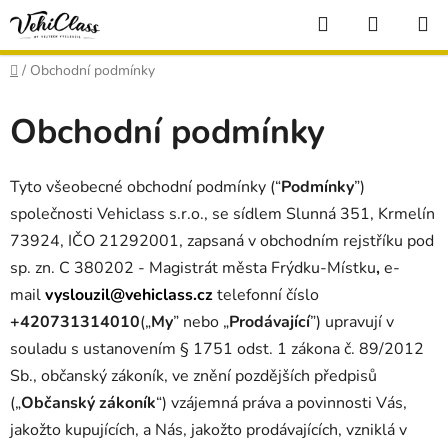
Přejít
Hledat
NÁKUP
na
KOŠÍK
obsah
Domů
/
Obchodní podmínky
Obchodní podmínky
Tyto všeobecné obchodní podmínky (“
Podmínky
”)
společnosti Vehiclass s.r.o., se sídlem
Slunná 351, Krmelín
73924
, IČO 21292001
,
zapsaná v obchodním rejstříku pod
sp. zn. C 380202 - Magistrát města Frýdku-Místku
,
e-
mail
vyslouzil@vehiclass.cz
telefonní číslo
+
420
731314010
(„
My
” nebo „
Prodávající
”) upravují v
souladu s ustanovením § 1751 odst. 1 zákona č. 89/2012
Sb., občanský zákoník, ve znění pozdějších předpisů
(„
Občanský zákoník
“) vzájemná práva a povinnosti Vás,
jakožto kupujících, a Nás, jakožto prodávajících, vzniklá v