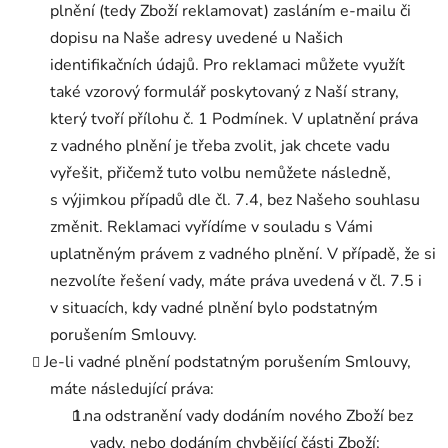
plnění (tedy Zboží reklamovat) zasláním e-mailu či
dopisu na Naše adresy uvedené u Našich
identifikačních údajů. Pro reklamaci můžete využít
také vzorový formulář poskytovaný z Naší strany,
který tvoří přílohu č. 1 Podmínek. V uplatnění práva
z vadného plnění je třeba zvolit, jak chcete vadu
vyřešit, přičemž tuto volbu nemůžete následně,
s výjimkou případů dle čl. 7.4, bez Našeho souhlasu
změnit. Reklamaci vyřídíme v souladu s Vámi
uplatněným právem z vadného plnění. V případě, že si
nezvolíte řešení vady, máte práva uvedená v čl. 7.5 i
v situacích, kdy vadné plnění bylo podstatným
porušením Smlouvy.
Je-li vadné plnění podstatným porušením Smlouvy,
máte následující práva:
na odstranění vady dodáním nového Zboží bez
vady, nebo dodáním chybějící části Zboží;