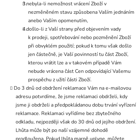
nebyla-li nemožnost vrácení Zboží v
nezměněném stavu způsobena Vaším jednáním
anebo Vaším opomenutím,
došlo-li z Vaší strany před objevením vady
k prodeji, spotřebování nebo pozměnění Zboží
při obvyklém použití; pokud k tomu však došlo
jen částečně, je Vaší povinností tu část Zboží,
kterou vrátit lze a v takovém případě Vám
nebude vrácena část Cen odpovídající Vašemu
prospěchu z užití části Zboží.
Do 3 dnů od obdržení reklamace Vám na e-mailovou
adresu potvrdíme, že jsme reklamaci obdrželi, kdy
jsme ji obdrželi a předpokládanou dobu trvání vyřízení
reklamace. Reklamaci vyřídíme bez zbytečného
odkladu, nejpozději však do 30 dnů od jejího obdržení.
Lhůta může být po naší vzájemné dohodě
prodloužena. Pokud lhůta marně uplyne, můžete