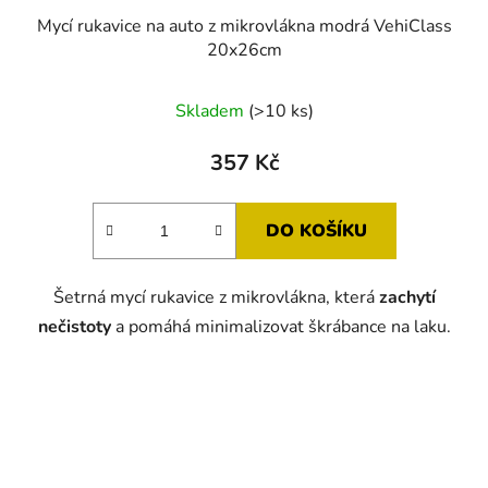
Mycí rukavice na auto z mikrovlákna modrá VehiClass
20x26cm
Průměrné
Skladem
(>10 ks)
hodnocení
produktu
357 Kč
je
5,0
DO KOŠÍKU
z
5
Šetrná mycí rukavice z mikrovlákna, která
zachytí
hvězdiček.
nečistoty
a pomáhá minimalizovat škrábance na laku.