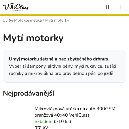
Přejít
Hledat
NÁKUP
na
KOŠÍK
obsah
Domů
/
🏍️ Motokosmetika
/
Mytí motorky
Mytí motorky
Umyj motorku šetrně a bez zbytečného drhnutí.
Vyber si šampony, aktivní pěny, mycí rukavice, sušící
ručníky a mikrovlákna pro pravidelnou péči po jízdě.
Nejprodávanější
Mikrovláknová utěrka na auto 300GSM
oranžová 40x40 VehiClass
Skladem
(>10 ks)
77 Kč