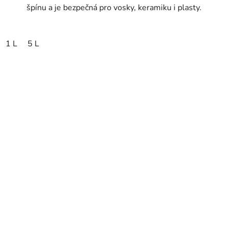
špínu a je bezpečná pro vosky, keramiku i plasty.
1 L
5 L