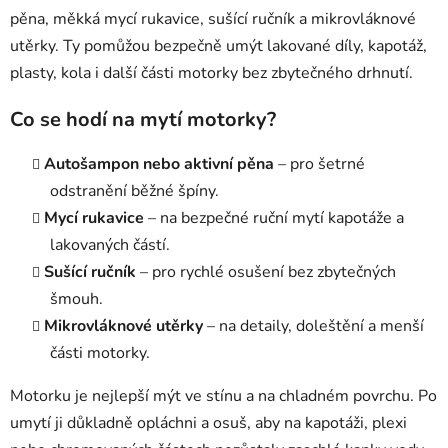
k
pěna, měkká mycí rukavice, sušící ručník a mikrovláknové
y
utěrky. Ty pomůžou bezpečně umýt lakované díly, kapotáž,
v
ý
plasty, kola i další části motorky bez zbytečného drhnutí.
p
i
Co se hodí na mytí motorky?
s
u
Autošampon nebo aktivní pěna
– pro šetrné
odstranění běžné špíny.
Mycí rukavice
– na bezpečné ruční mytí kapotáže a
lakovaných částí.
Sušící ručník
– pro rychlé osušení bez zbytečných
šmouh.
Mikrovláknové utěrky
– na detaily, doleštění a menší
části motorky.
Motorku je nejlepší mýt ve stínu a na chladném povrchu. Po
umytí ji důkladně opláchni a osuš, aby na kapotáži, plexi