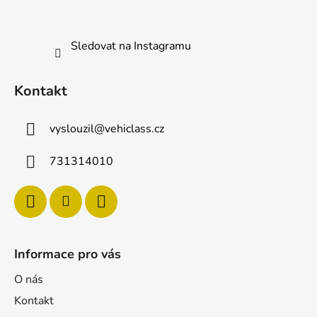
í
Sledovat na Instagramu
Kontakt
vyslouzil
@
vehiclass.cz
731314010
Informace pro vás
O nás
Kontakt