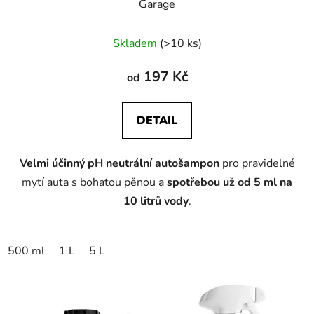
Garage
Skladem
(>10 ks)
197 Kč
od
DETAIL
Velmi účinný pH neutrální autošampon
pro pravidelné
mytí auta s bohatou pěnou a
spotřebou už od 5 ml na
10 litrů vody
.
500 ml
1 L
5 L