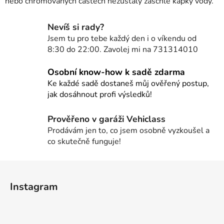
nebo chromovaných částech nezůstaly zaschlé kapky vody.
Nevíš si rady?
Jsem tu pro tebe každý den i o víkendu od
8:30 do 22:00. Zavolej mi na 731314010
Osobní know-how k sadě zdarma
Ke každé sadě dostaneš můj ověřený postup,
jak dosáhnout profi výsledků!
Prověřeno v garáži Vehiclass
Prodávám jen to, co jsem osobně vyzkoušel a
co skutečně funguje!
Z
á
Instagram
p
a
t