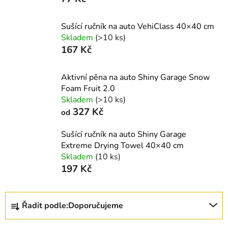
Sušící ručník na auto VehiClass 40×40 cm
Skladem
(>10 ks)
167 Kč
Aktivní pěna na auto Shiny Garage Snow
Foam Fruit 2.0
Skladem
(>10 ks)
327 Kč
od
Sušící ručník na auto Shiny Garage
Extreme Drying Towel 40×40 cm
Skladem
(10 ks)
197 Kč
Ř
Řadit podle:
Doporučujeme
a
z