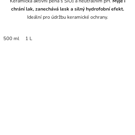
Keramická aktivní pěna s SiO₂ a neutrálním pH.
Myje i
chrání lak, zanechává lesk a silný hydrofobní efekt.
Ideální pro údržbu keramické ochrany.
500 ml
1 L