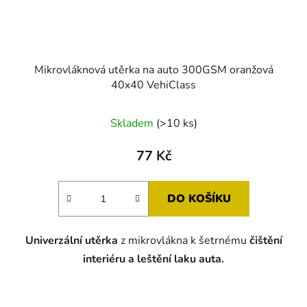
Mikrovláknová utěrka na auto 300GSM oranžová
40x40 VehiClass
Průměrné
Skladem
(>10 ks)
hodnocení
produktu
77 Kč
je
5,0
DO KOŠÍKU
z
5
Univerzální utěrka
z mikrovlákna k šetrnému
čištění
hvězdiček.
interiéru a leštění laku auta.