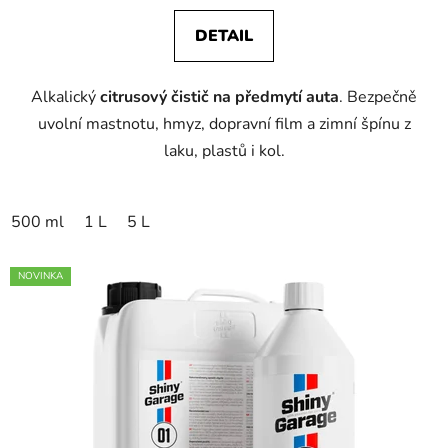
DETAIL
Alkalický
citrusový čistič na předmytí auta
. Bezpečně
uvolní mastnotu, hmyz, dopravní film a zimní špínu z
laku, plastů i kol.
500 ml
1 L
5 L
NOVINKA