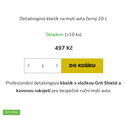
Detailingový kbelík na mytí auta černý 20 L
Průměrné
Skladem
(>10 ks)
hodnocení
produktu
497 Kč
je
5,0
DO KOŠÍKU
z
5
Profesionální detailingový
kbelík s vložkou Grit Shield a
hvězdiček.
kovovou rukojetí
pro bezpečné ruční mytí auta.
NOVINKA