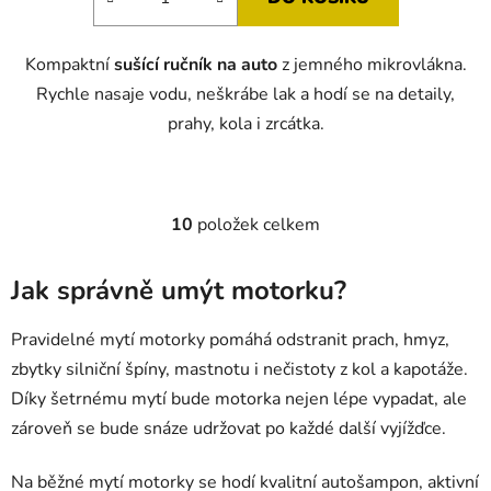
Kompaktní
sušící ručník na auto
z jemného mikrovlákna.
Rychle nasaje vodu, neškrábe lak a hodí se na detaily,
prahy, kola i zrcátka.
10
položek celkem
O
v
l
Jak správně umýt motorku?
á
d
Pravidelné mytí motorky pomáhá odstranit prach, hmyz,
a
zbytky silniční špíny, mastnotu i nečistoty z kol a kapotáže.
c
Díky šetrnému mytí bude motorka nejen lépe vypadat, ale
í
p
zároveň se bude snáze udržovat po každé další vyjížďce.
r
v
Na běžné mytí motorky se hodí kvalitní autošampon, aktivní