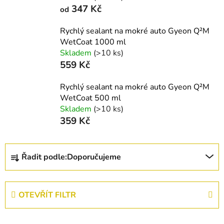
347 Kč
od
Rychlý sealant na mokré auto Gyeon Q²M
WetCoat 1000 ml
Skladem
(>10 ks)
559 Kč
Rychlý sealant na mokré auto Gyeon Q²M
WetCoat 500 ml
Skladem
(>10 ks)
359 Kč
Ř
Řadit podle:
Doporučujeme
a
z
e
OTEVŘÍT FILTR
n
í