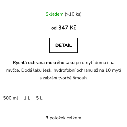
Skladem
(>10 ks)
347 Kč
od
DETAIL
Rychlá ochrana mokrého laku
po umytí doma i na
myčce. Dodá laku lesk, hydrofobní ochranu až na 10 mytí
a zabrání tvorbě šmouh.
500 ml
1 L
5 L
3
položek celkem
O
v