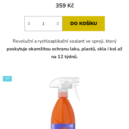
produktu
359 Kč
je
5,0
DO KOŠÍKU
z
5
Revoluční a rychloaplikační sealant ve spreji, který
hvězdiček.
poskytuje okamžitou ochranu laku, plastů, skla i kol až
na 12 týdnů.
TIP