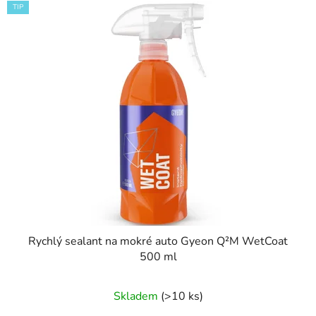
V
p
TIP
ý
r
p
o
i
d
s
u
p
k
r
t
o
ů
d
u
k
t
ů
Rychlý sealant na mokré auto Gyeon Q²M WetCoat
500 ml
Průměrné
Skladem
(>10 ks)
hodnocení