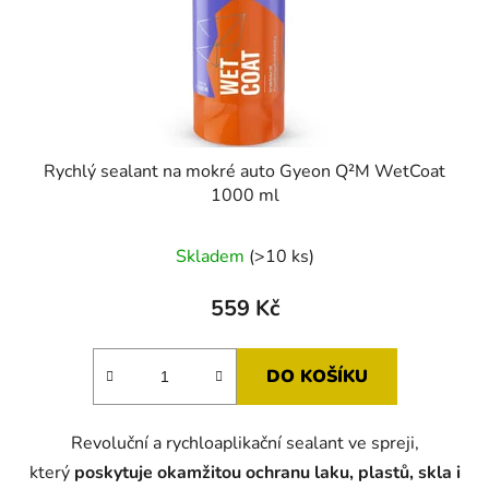
Rychlý sealant na mokré auto Gyeon Q²M WetCoat
1000 ml
Průměrné
Skladem
(>10 ks)
hodnocení
produktu
559 Kč
je
5,0
DO KOŠÍKU
z
5
Revoluční a rychloaplikační sealant ve spreji,
hvězdiček.
který
poskytuje okamžitou ochranu laku, plastů, skla i