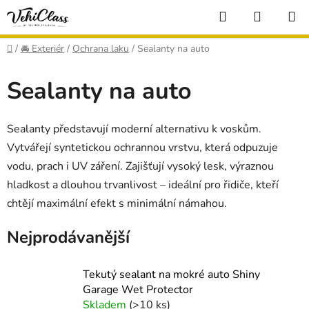
Přejít
Hledat
NÁKUP
na
KOŠÍK
obsah
Domů
/
🚘 Exteriér
/
Ochrana laku
/
Sealanty na auto
Sealanty na auto
Sealanty představují moderní alternativu k voskům.
Vytvářejí syntetickou ochrannou vrstvu, která odpuzuje
vodu, prach i UV záření. Zajišťují vysoký lesk, výraznou
hladkost a dlouhou trvanlivost – ideální pro řidiče, kteří
chtějí maximální efekt s minimální námahou.
Nejprodávanější
Tekutý sealant na mokré auto Shiny
Garage Wet Protector
Skladem
(>10 ks)