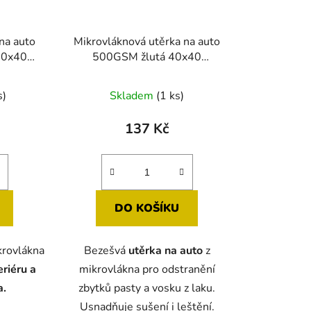
na auto
Mikrovláknová utěrka na auto
40x40
500GSM žlutá 40x40
VehiClass
né
s)
Skladem
(1 ks)
ení
tu
137 Kč
DO KOŠÍKU
ek.
krovlákna
Bezešvá
utěrka na auto
z
eriéru a
mikrovlákna pro odstranění
a.
zbytků pasty a vosku z laku.
Usnadňuje sušení i leštění.