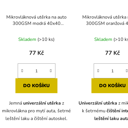
Mikrovláknová utěrka na auto
Mikrovláknová utěrka 
300GSM modrá 40x40
300GSM oranžová 
VehiClass
VehiClass
Průměr
Skladem
(>10 ks)
Skladem
(>10 k
hodnoc
produk
77 Kč
77 Kč
je
5,0
z
5
DO KOŠÍKU
DO KOŠÍKU
hvězdič
Jemná
univerzální utěrka
z
Univerzální utěrka
z mi
mikrovlákna pro mytí auta, šetrné
k šetrnému
čištění int
leštění laku a čištění autoskel.
leštění laku aut