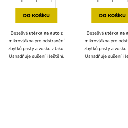
DO KOŠÍKU
DO KOŠÍKU
Bezešvá
utěrka na auto
z
Bezešvá
utěrka na 
mikrovlákna pro odstranění
mikrovlákna pro odst
zbytků pasty a vosku z laku.
zbytků pasty a vosku 
Usnadňuje sušení i leštění.
Usnadňuje sušení i le