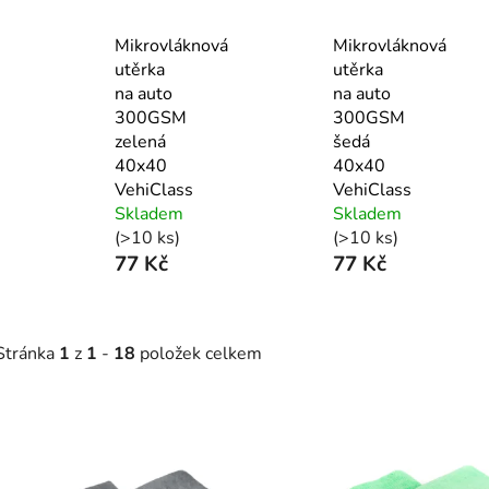
Mikrovláknová
Mikrovláknová
utěrka
utěrka
na auto
na auto
300GSM
300GSM
zelená
šedá
40x40
40x40
VehiClass
VehiClass
Skladem
Skladem
(>10 ks)
(>10 ks)
77 Kč
77 Kč
Stránka
1
z
1
-
18
položek celkem
V
ý
p