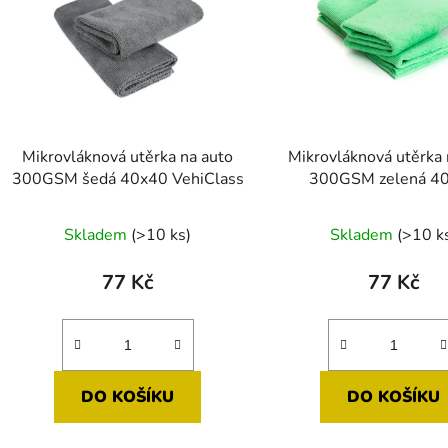
s
p
r
o
d
Mikrovláknová utěrka na auto
Mikrovláknová utěrka 
u
300GSM šedá 40x40 VehiClass
300GSM zelená 4
k
VehiClass
Průměrné
t
Skladem
(>10 ks)
Skladem
(>10 k
ů
hodnocení
produktu
77 Kč
77 Kč
je
5,0
z
5
DO KOŠÍKU
DO KOŠÍKU
hvězdiček.