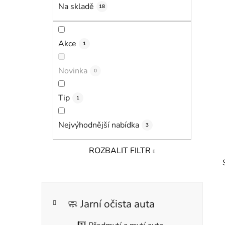
í
Na skladě
18
p
a
n
Akce
1
e
l
Novinka
0
Tip
1
Nejvýhodnější nabídka
3
ROZBALIT FILTR
K
Přeskočit
a
kategorie
🧼 Jarní očista auta
t
e