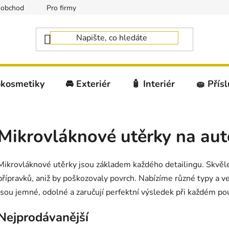
oobchod
Pro firmy
okosmetiky
🚘 Exteriér
🧴 Interiér
🧽 Přís
Mikrovláknové utěrky na aut
Mikrovláknové utěrky jsou základem každého detailingu. Skvěle p
přípravků, aniž by poškozovaly povrch. Nabízíme různé typy a veli
Jsou jemné, odolné a zaručují perfektní výsledek při každém pou
Nejprodávanější