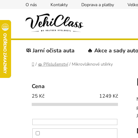
Přejít
O nás
Kontakty
Doprava a platby
Velk
na
obsah
🧼 Jarní očista auta
🔥 Akce a sady aut
Domů
/
🧽 Příslušenství
/
Mikrovláknové utěrky
P
o
Cena
s
25
Kč
1249
Kč
t
r
a
n
n