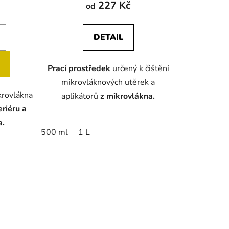
227 Kč
od
je
5,0
DETAIL
z
5
Prací prostředek
určený k čištění
hvězdiček.
mikrovláknových utěrek a
krovlákna
aplikátorů
z mikrovlákna.
eriéru a
a.
500 ml
1 L