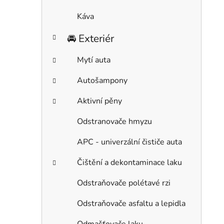
Káva
🚘 Exteriér
Mytí auta
Autošampony
Aktivní pěny
Odstranovače hmyzu
APC - univerzální čističe auta
Čištění a dekontaminace laku
Odstraňovače polétavé rzi
Odstraňovače asfaltu a lepidla
Odmašťovače laku