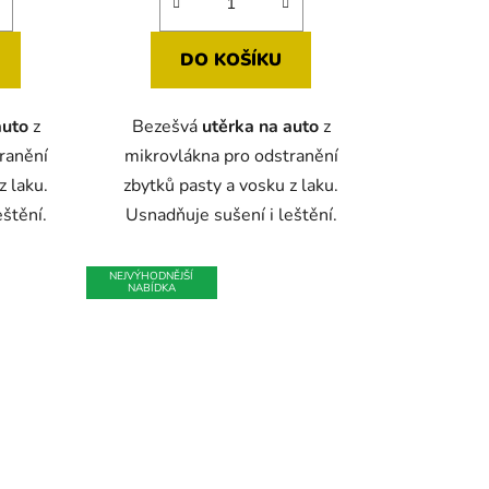
DO KOŠÍKU
auto
z
Bezešvá
utěrka na auto
z
ranění
mikrovlákna pro odstranění
z laku.
zbytků pasty a vosku z laku.
štění.
Usnadňuje sušení i leštění.
NEJVÝHODNĚJŠÍ
NABÍDKA