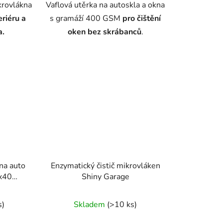
krovlákna
Vaflová utěrka na autoskla a okna
eriéru a
s gramáží 400 GSM
pro čištění
a.
oken bez skrábanců
.
na auto
Enzymatický čistič mikrovláken
x40
Shiny Garage
Průměrné
s)
Skladem
(>10 ks)
hodnocení
produktu