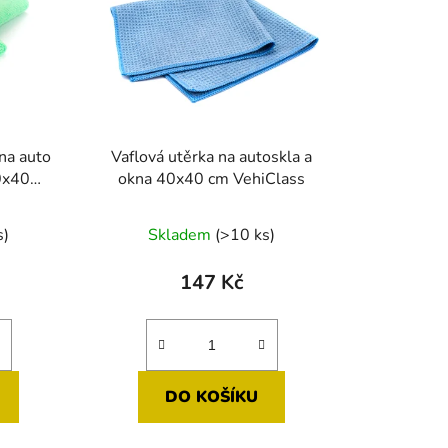
p
r
o
d
u
k
na auto
Vaflová utěrka na autoskla a
t
0x40
okna 40x40 cm VehiClass
ů
s)
Skladem
(>10 ks)
147 Kč
DO KOŠÍKU