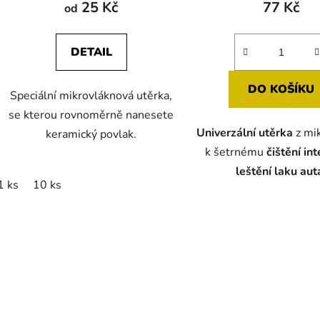
25 Kč
77 Kč
od
DETAIL
DO KOŠÍKU
Speciální mikrovláknová utěrka,
se kterou rovnoměrně nanesete
Univerzální utěrka
z mi
keramický povlak.
k šetrnému
čištění int
leštění laku aut
1 ks
10 ks