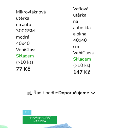
Vaflová
Mikrovláknová
utěrka
utěrka
na
na auto
autoskla
300GSM
a okna
modrá
40x40
40x40
cm
VehiClass
VehiClass
Skladem
Skladem
(>10 ks)
(>10 ks)
77 Kč
147 Kč
Ř
Řadit podle:
Doporučujeme
a
z
e
TIP
n
NEJVÝHODNĚJŠÍ
NABÍDKA
í