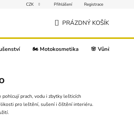
CZK
Přihlášení
Registrace
PRÁZDNÝ KOŠÍK
NÁKUPNÍ
KOŠÍK
lušenství
🏍️ Motokosmetika
🌸 Vůně do auta
o
ohlcují prach, vodu i zbytky lešticích
kosti pro leštění, sušení i čištění interiéru.
žití.