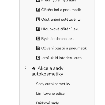
1️⃣ Předmytí a mytí auta
g
i
o
2️⃣ Čištění kol a pneumatik
r
i
3️⃣ Odstranění polétavé rzi
e
4️⃣ Hloubkové čištění laku
5️⃣ Rychlá ochrana laku
6️⃣ Oživení plastů a pneumatik
7️⃣ Jarní úklid interiéru auta
🔥 Akce a sady
autokosmetiky
Sady autokosmetiky
Limitované edice
Dárkové sady