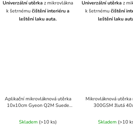
Univerzální utěrka
z mikrovlákna
Univerzální utěrka
z mi
k šetrnému
čištění interiéru a
k šetrnému
čištění int
leštění laku auta.
leštění laku aut
Aplikační mikrovláknová utěrka
Mikrovláknová utěrka 
10x10cm Gyeon Q2M Suede
300GSM žlutá 40
EVO
VehiClass
Skladem
(>10 ks)
Skladem
(>10 k