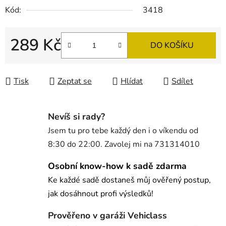
Kód:
3418
289 Kč
DO KOŠÍKU
Měrná cena:
Tisk
Zeptat se
Hlídat
Sdílet
Nevíš si rady?
Jsem tu pro tebe každý den i o víkendu od
8:30 do 22:00. Zavolej mi na 731314010
Osobní know-how k sadě zdarma
Ke každé sadě dostaneš můj ověřený postup,
jak dosáhnout profi výsledků!
Prověřeno v garáži Vehiclass