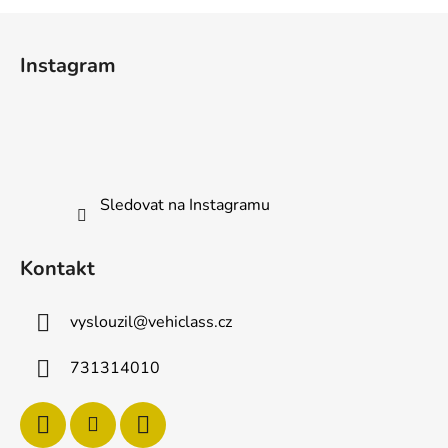
Z
á
Instagram
p
a
t
í
Sledovat na Instagramu
Kontakt
vyslouzil
@
vehiclass.cz
731314010