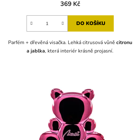
369 Kč
DO KOŠÍKU
Parfém + dřevěná visačka. Lehká citrusová vůně
citronu
a jablka
, která interiér krásně projasní.