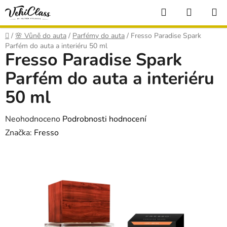
Přejít
Hledat
NÁKUP
na
KOŠÍK
obsah
Domů
/
🌸 Vůně do auta
/
Parfémy do auta
/
Fresso Paradise Spark
Parfém do auta a interiéru 50 ml
Fresso Paradise Spark
Parfém do auta a interiéru
50 ml
Průměrné
Neohodnoceno
Podrobnosti hodnocení
hodnocení
Značka:
Fresso
produktu
je
0,0
z
5
hvězdiček.