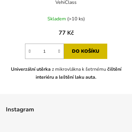
VehiClass
Průměrné
Skladem
(>10 ks)
hodnocení
produktu
77 Kč
je
5,0
DO KOŠÍKU
z
5
Univerzální utěrka
z mikrovlákna k šetrnému
čištění
hvězdiček.
interiéru a leštění laku auta.
Z
á
Instagram
p
a
t