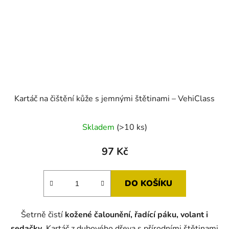
Kartáč na čištění kůže s jemnými štětinami – VehiClass
Skladem
(>10 ks)
97 Kč
DO KOŠÍKU
Šetrně čistí
kožené čalounění, řadící páku, volant i
sedačky
. Kartáč z dubového dřeva s přírodními štětinami