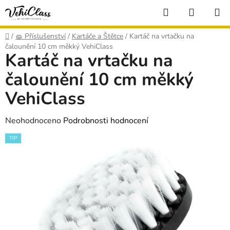
Přejít
Hledat
NÁKUP
na
KOŠÍK
obsah
Domů
/
🧽 Příslušenství
/
Kartáče a Štětce
/
Kartáč na vrtačku na
čalounění 10 cm měkký VehiClass
Kartáč na vrtačku na
čalounění 10 cm měkký
VehiClass
Průměrné
Neohodnoceno
Podrobnosti hodnocení
hodnocení
TIP
produktu
je
0,0
z
5
hvězdiček.