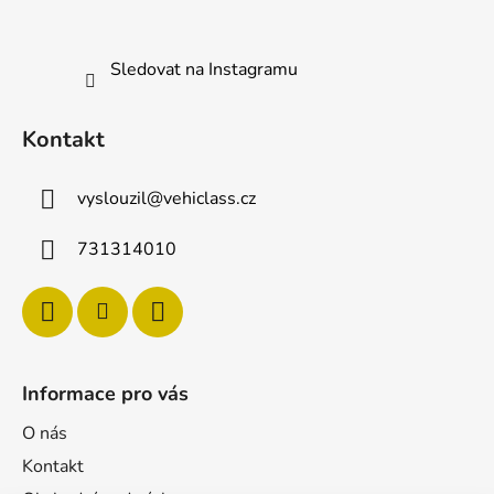
í
Sledovat na Instagramu
Kontakt
vyslouzil
@
vehiclass.cz
731314010
Informace pro vás
O nás
Kontakt