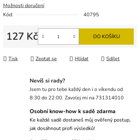
Možnosti doručení
Kód:
40795
127 Kč
DO KOŠÍKU
Měrná cena:
Tisk
Zeptat se
Hlídat
Sdílet
Nevíš si rady?
Jsem tu pro tebe každý den i o víkendu od
8:30 do 22:00. Zavolej mi na 731314010
Osobní know-how k sadě zdarma
Ke každé sadě dostaneš můj ověřený postup,
jak dosáhnout profi výsledků!