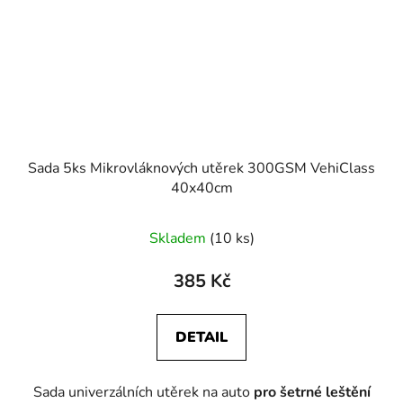
Sada 5ks Mikrovláknových utěrek 300GSM VehiClass
40x40cm
Průměrné
Skladem
(10 ks)
hodnocení
produktu
385 Kč
je
5,0
DETAIL
z
5
Sada univerzálních utěrek na auto
pro šetrné leštění
hvězdiček.