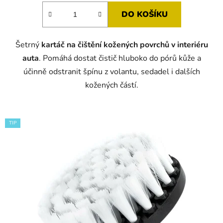
DO KOŠÍKU
Šetrný
kartáč na čištění kožených povrchů v interiéru
auta
. Pomáhá dostat čistič hluboko do pórů kůže a
účinně odstranit špínu z volantu, sedadel i dalších
kožených částí.
TIP