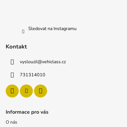
t
í
Sledovat na Instagramu
Kontakt
vyslouzil
@
vehiclass.cz
731314010
Informace pro vás
O nás