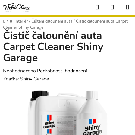
Přejít
Hledat
NÁKUP
na
KOŠÍK
obsah
Domů
/
🧴 Interiér
/
Čištění čalounění auta
/
Čistič čalounění auta Carpet
Cleaner Shiny Garage
Čistič čalounění auta
Carpet Cleaner Shiny
Garage
Průměrné
Neohodnoceno
Podrobnosti hodnocení
hodnocení
Značka:
Shiny Garage
produktu
je
0,0
z
5
hvězdiček.