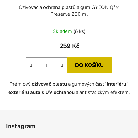
Oživovač a ochrana plastů a gum GYEON Q²M
Preserve 250 ml
Skladem
(6 ks)
259 Kč
DO KOŠÍKU
Prémiový
oživovač plastů
a gumových částí
interiéru i
exteriéru auta s UV ochranou
a antistatickým efektem.
Z
á
Instagram
p
a