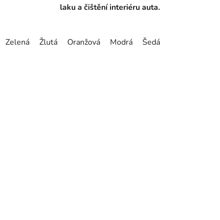
laku a čištění interiéru auta.
Zelená
Žlutá
Oranžová
Modrá
Šedá