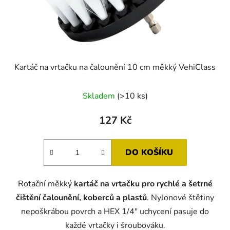
Kartáč na vrtačku na čalounění 10 cm měkký VehiClass
Skladem
(>10 ks)
127 Kč
DO KOŠÍKU
Rotační měkký
kartáč na vrtačku pro rychlé a šetrné
čištění čalounění, koberců a plastů
. Nylonové štětiny
nepoškrábou povrch a HEX 1/4" uchycení pasuje do
každé vrtačky i šroubováku.