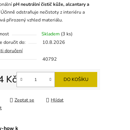
onální
pH neutrální čistič kůže, alcantary a
. Účinně odstraňuje nečistoty z interiéru a
vá přirozený vzhled materiálu.
nost
Skladem
(3 ks)
ek.
 doručit do:
10.8.2026
ti doručení
40792
4 Kč
DO KOŠÍKU
 cena:
Zeptat se
Hlídat
t
w-how k