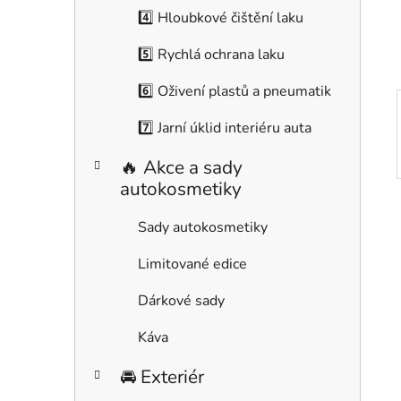
í
4️⃣ Hloubkové čištění laku
p
a
5️⃣ Rychlá ochrana laku
n
6️⃣ Oživení plastů a pneumatik
e
l
7️⃣ Jarní úklid interiéru auta
🔥 Akce a sady
autokosmetiky
Sady autokosmetiky
Limitované edice
Dárkové sady
Káva
🚘 Exteriér