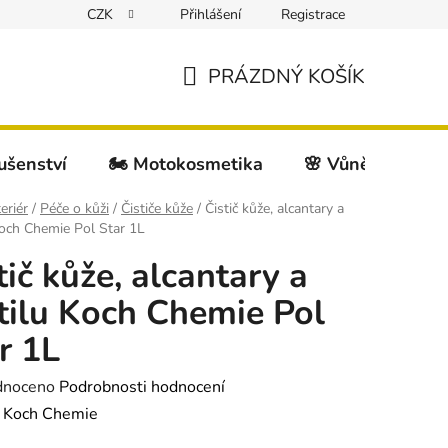
CZK
Přihlášení
Registrace
PRÁZDNÝ KOŠÍK
NÁKUPNÍ
KOŠÍK
lušenství
🏍️ Motokosmetika
🌸 Vůně do auta
eriér
/
Péče o kůži
/
Čističe kůže
/
Čistič kůže, alcantary a
Koch Chemie Pol Star 1L
tič kůže, alcantary a
tilu Koch Chemie Pol
r 1L
né
dnoceno
Podrobnosti hodnocení
ení
:
Koch Chemie
tu