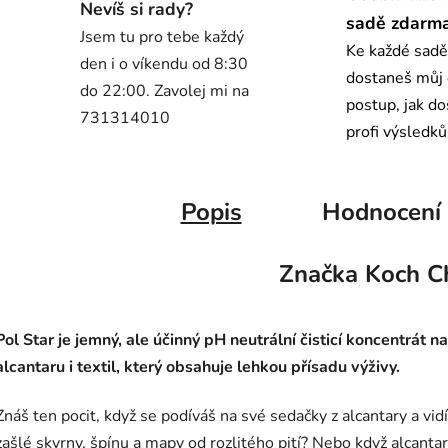
Nevíš si rady?
sadě zdarm
Jsem tu pro tebe každý
Ke každé sadě
den i o víkendu od 8:30
dostaneš můj
do 22:00. Zavolej mi na
postup, jak d
731314010
profi výsledků
Popis
Hodnocení
Značka
Koch C
Pol Star je jemný, ale účinný pH neutrální čisticí koncentrát na
alcantaru i textil, který obsahuje lehkou přísadu výživy.
Znáš ten pocit, když se podíváš na své sedačky z alcantary a vid
zašlé skvrny, špínu a mapy od rozlitého pití? Nebo když alcanta