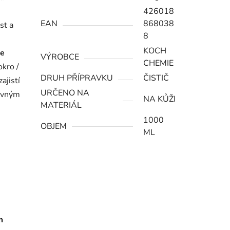
426018
EAN
868038
st a
8
KOCH
je
VÝROBCE
CHEMIE
okro /
DRUH PŘÍPRAVKU
ČISTIČ
ajistí
URČENO NA
tovným
NA KŮŽI
MATERIÁL
1000
OBJEM
ML
m