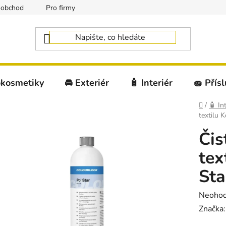
oobchod
Pro firmy
okosmetiky
🚘 Exteriér
🧴 Interiér
🧽 Přís
Domů
/
🧴 Int
textilu 
Čis
tex
Sta
Průměr
Neoho
hodnoc
Značka
produk