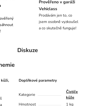
Prověřeno v garáži
a
Vehiclass
Prodávám jen to, co
 ověřený
jsem osobně vyzkoušel
osáhnout
a co skutečně funguje!
!
Diskuze
hemie
 kůži,
Doplňkové parametry
Čističe
Kategorie
kůže
íš
Hmotnost
1 kg
ra