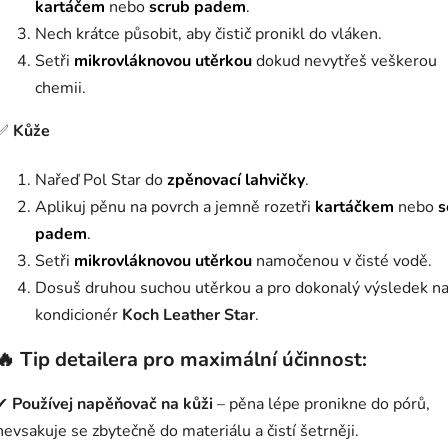
kartáčem
nebo
scrub padem
.
Nech krátce působit, aby čistič pronikl do vláken.
Setři
mikrovláknovou utěrkou
dokud nevytřeš veškerou
chemii.
✅
Kůže
Nařeď Pol Star do
zpěnovací lahvičky
.
Aplikuj pěnu na povrch a jemně rozetři
kartáčkem
nebo
s
padem
.
Setři
mikrovláknovou utěrkou
namočenou v čisté vodě.
Dosuš druhou suchou utěrkou a pro dokonalý výsledek n
kondicionér
Koch Leather Star
.
🔥
Tip detailera pro maximální účinnost:
✔
Používej napěňovač na kůži
– pěna lépe pronikne do pórů,
nevsakuje se zbytečně do materiálu a čistí šetrněji.