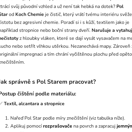
ztrácí svůj původní vzhled a už není tak hebká na dotek?
Pol
Star
od
Koch Chemie
je čistič, který vrátí tvému interiéru svěže
čistotu bez agresivní chemie. Poradí si i s kůží, textilem jako je
například stropnice nebo boční strany dveří.
Narušuje a vytahu
nečistoty
z hloubky vláken, které se dají vysát vysavačem na m
sucho nebo setřít vlhkou utěrkou. Nezanechává mapy. Zároveň z
originální impregnaci a tím chrání vyčištěnou plochu před opě
znečištěním.
Jak správně s Pol Starem pracovat?
Postup čištění podle materiálu:
✅
Textil, alcantara a stropnice
Nařeď Pol Star podle míry znečištění (viz tabulka níže).
Aplikuj pomocí
rozprašovače
na povrch a zapracuj
jemný