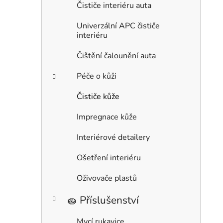
Čističe interiéru auta
Univerzální APC čističe
interiéru
Čištění čalounění auta
Péče o kůži
Čističe kůže
Impregnace kůže
Interiérové detailery
Ošetření interiéru
Oživovače plastů
🧽 Příslušenství
Mycí rukavice