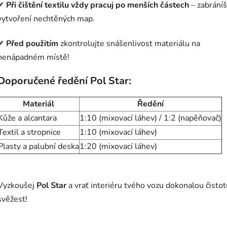
✔
Při čištění textilu vždy pracuj po menších částech
– zabráníš
vytvoření nechtěných map.
✔
Před použitím
zkontrolujte snášenlivost materiálu na
nenápadném místě!
Doporučené ředění Pol Star:
Materiál
Ředění
Kůže a alcantara
1:10 (mixovací láhev) / 1:2 (napěňovač)
Textil a stropnice
1:10 (mixovací láhev)
Plasty a palubní deska
1:20 (mixovací láhev)
Vyzkoušej
Pol Star
a vrať interiéru tvého vozu dokonalou čistot
svěžest!