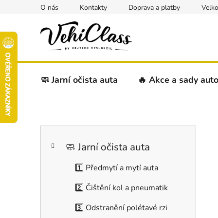
Přejít
O nás
Kontakty
Doprava a platby
Velk
na
obsah
🧼 Jarní očista auta
🔥 Akce a sady aut
P
K
Přeskočit
o
a
kategorie
s
🧼 Jarní očista auta
t
t
e
1️⃣ Předmytí a mytí auta
r
g
a
o
2️⃣ Čištění kol a pneumatik
r
n
i
n
3️⃣ Odstranění polétavé rzi
e