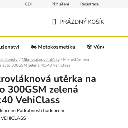
CZK
Přihlášení
Registrace
PRÁZDNÝ KOŠÍK
NÁKUPNÍ
KOŠÍK
lušenství
🏍️ Motokosmetika
🌸 Vůně do auta
íslušenství
/
Mikrovláknové utěrky
/
Mikrovláknová
na auto 300GSM zelená 40x40 VehiClass
rovláknová utěrka na
to 300GSM zelená
40 VehiClass
né
dnoceno
Podrobnosti hodnocení
ení
:
VEHICLASS
tu