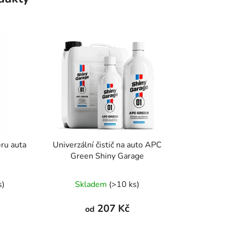
éru auta
Univerzální čistič na auto APC
Green Shiny Garage
né
s)
Skladem
(>10 ks)
ení
tu
207 Kč
od