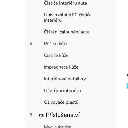
Čističe interiéru auta
Univerzální APC čističe
interiéru
Čištění čalounění auta
Péče o kůži
Čističe kůže
Impregnace kůže
Interiérové detailery
Ošetření interiéru
Oživovače plastů
🧽 Příslušenství
Mycí rukavice