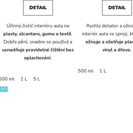
5,0
4,9
DETAIL
DETAIL
z
z
5
5
Účinný čistič interiéru auta na
Rychlý detailer a oživ
hvězdiček.
hvězdič
plasty, alcantaru, gumu a textil
.
interiér auta ve spreji, 
Dobře pění, snadno se používá a
oživuje a ošetřuje plas
usnadňuje pravidelné čištění bez
vinyl a dřevo.
oplachování
.
500 ml
1 L
500 ml
1 L
5 L
TIP