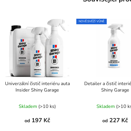
NOVĚ:SVĚŽÍ VŮNĚ
Univerzální čistič interiéru auta
Detailer a čistič interi
Insider Shiny Garage
Shiny Garage
Průměrné
Průměr
Skladem
(>10 ks)
Skladem
(>10 k
hodnocení
hodnoc
produktu
produk
197 Kč
227 Kč
od
od
je
je