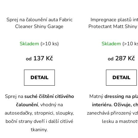
Sprej na čalounění auta Fabric
Impregnace plastů in
Cleaner Shiny Garage
Protectant Matt Shiny
Průměr
Skladem
(>10 ks)
Skladem
(>10 k
hodnoc
produk
137 Kč
287 Kč
od
od
je
5,0
DETAIL
DETAIL
z
5
Sprej na
suché čištění citlivého
Matný
dressing na pl
hvězdič
čalounění
, vhodný na
interiéru. Oživuje, c
autosedačky, stropnici, sloupky,
zanechává přirozený vz
boční strany dveří i další citlivé
lesku a mastnot
tkaniny.