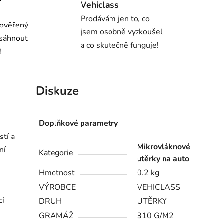
Vehiclass
Prodávám jen to, co
 ověřený
jsem osobně vyzkoušel
osáhnout
a co skutečně funguje!
!
Diskuze
Doplňkové parametry
stí a
Mikrovláknové
ní
Kategorie
utěrky na auto
Hmotnost
0.2 kg
VÝROBCE
VEHICLASS
cí
DRUH
UTĚRKY
GRAMÁŽ
310 G/M2