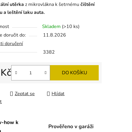
ální utěrka
z mikrovlákna k šetrnému
čištění
ru a leštění laku auta.
nost
Skladem
(>10 ks)
 doručit do:
11.8.2026
ek.
ti doručení
3382
 Kč
DO KOŠÍKU
 cena:
Zeptat se
Hlídat
t
w-how k
Prověřeno v garáži
a