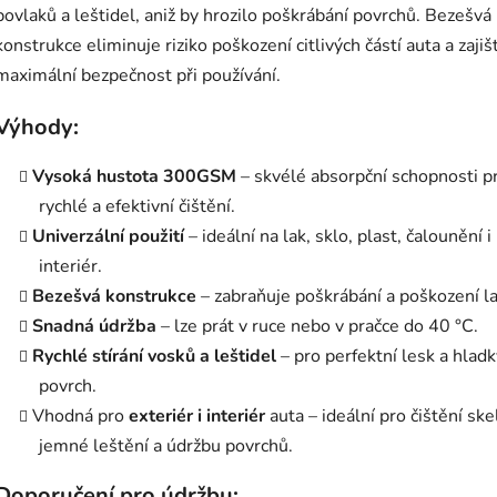
povlaků a leštidel, aniž by hrozilo poškrábání povrchů. Bezešvá
konstrukce eliminuje riziko poškození citlivých částí auta a zajiš
maximální bezpečnost při používání.
Výhody:
Vysoká hustota 300GSM
– skvélé absorpční schopnosti p
rychlé a efektivní čištění.
Univerzální použití
– ideální na lak, sklo, plast, čalounění i
interiér.
Bezešvá konstrukce
– zabraňuje poškrábání a poškození l
Snadná údržba
– lze prát v ruce nebo v pračce do 40 °C.
Rychlé stírání vosků a leštidel
– pro perfektní lesk a hladk
povrch.
Vhodná pro
exteriér i interiér
auta – ideální pro čištění ske
jemné leštění a údržbu povrchů.
Doporučení pro údržbu: