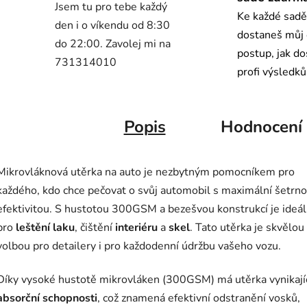
Jsem tu pro tebe každý
Ke každé sadě
den i o víkendu od 8:30
dostaneš můj
do 22:00. Zavolej mi na
postup, jak d
731314010
profi výsledků
Popis
Hodnocení
Mikrovláknová utěrka na auto je nezbytným pomocníkem pro
každého, kdo chce pečovat o svůj automobil s maximální šetrno
efektivitou. S hustotou 300GSM a bezešvou konstrukcí je ideál
pro
leštění laku
, čištění
interiéru
a
skel
. Tato utěrka je skvělou
volbou pro detailery i pro každodenní údržbu vašeho vozu.
Díky vysoké hustotě mikrovláken (300GSM) má utěrka vynikají
absorční schopnosti
, což znamená efektivní odstranění vosků,