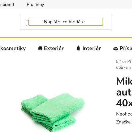
oobchod
Pro firmy
okosmetiky
🚘 Exteriér
🧴 Interiér
🧽 Přís
Domů
/
🧽 Př
utěrka 
Mik
au
40x
Průměr
Neoho
hodnoc
Značka
produk