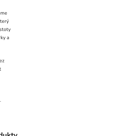
jeme
který
istoty
rky a
ez
t
.
odukty