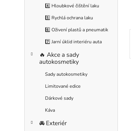
í
4️⃣ Hloubkové čištění laku
p
a
5️⃣ Rychlá ochrana laku
n
6️⃣ Oživení plastů a pneumatik
e
l
7️⃣ Jarní úklid interiéru auta
🔥 Akce a sady
autokosmetiky
Sady autokosmetiky
Limitované edice
Dárkové sady
Káva
🚘 Exteriér