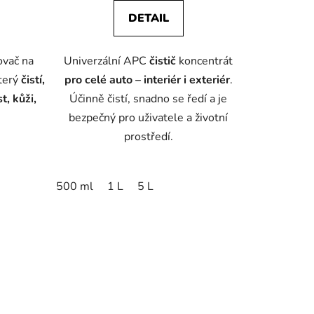
DETAIL
ovač na
Univerzální APC
čistič
koncentrát
ek.
který
čistí,
pro celé auto – interiér i exteriér
.
t, kůži,
Účinně čistí, snadno se ředí a je
bezpečný pro uživatele a životní
prostředí.
500 ml
1 L
5 L