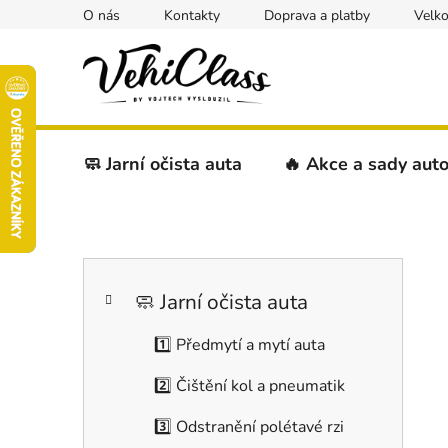
Přejít
O nás
Kontakty
Doprava a platby
Velk
na
obsah
🧼 Jarní očista auta
🔥 Akce a sady aut
P
K
Přeskočit
o
a
kategorie
s
🧼 Jarní očista auta
t
t
e
1️⃣ Předmytí a mytí auta
r
g
a
o
2️⃣ Čištění kol a pneumatik
r
n
i
n
3️⃣ Odstranění polétavé rzi
e