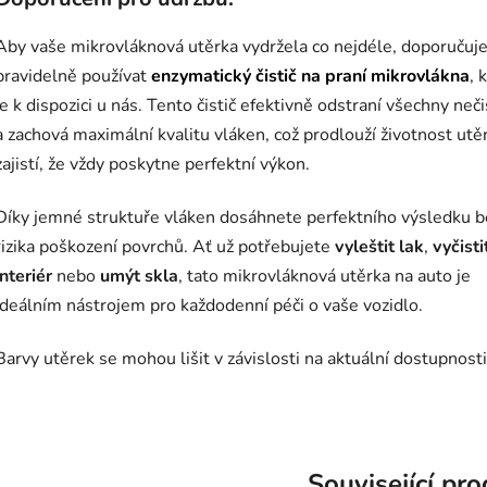
Aby vaše mikrovláknová utěrka vydržela co nejdéle, doporuču
pravidelně používat
enzymatický čistič na praní mikrovlákna
, 
je k dispozici u nás. Tento čistič efektivně odstraní všechny neč
a zachová maximální kvalitu vláken, což prodlouží životnost utě
zajistí, že vždy poskytne perfektní výkon.
Díky jemné struktuře vláken dosáhnete perfektního výsledku b
rizika poškození povrchů. Ať už potřebujete
vyleštit lak
,
vyčisti
interiér
nebo
umýt skla
, tato mikrovláknová utěrka na auto je
ideálním nástrojem pro každodenní péči o vaše vozidlo.
Barvy utěrek se mohou lišit v závislosti na aktuální dostupnosti
Související pr