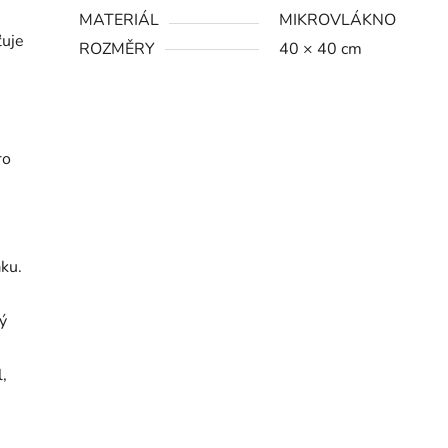
MATERIÁL
MIKROVLÁKNO
ťuje
ROZMĚRY
40 × 40 cm
ro
aku.
ý
l,