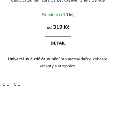
Čistič čalounění auta Carpet Cleaner Shiny Garage
Skladem
(>10 ks)
319 Kč
od
DETAIL
Univerzální čistič čalounění
pro autosedačky, koberce,
volanty a stropnice.
1 L
5 L