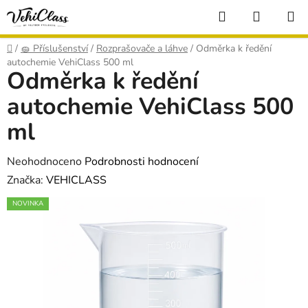
Přejít
Hledat
NÁKUP
na
KOŠÍK
obsah
Domů
/
🧽 Příslušenství
/
Rozprašovače a láhve
/
Odměrka k ředění
autochemie VehiClass 500 ml
Odměrka k ředění
autochemie VehiClass 500
ml
Průměrné
Neohodnoceno
Podrobnosti hodnocení
hodnocení
Značka:
VEHICLASS
produktu
NOVINKA
je
0,0
z
5
hvězdiček.