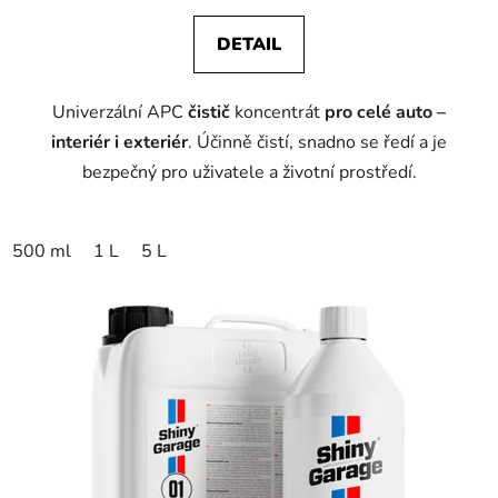
DETAIL
Univerzální APC
čistič
koncentrát
pro celé auto –
interiér i exteriér
. Účinně čistí, snadno se ředí a je
bezpečný pro uživatele a životní prostředí.
500 ml
1 L
5 L