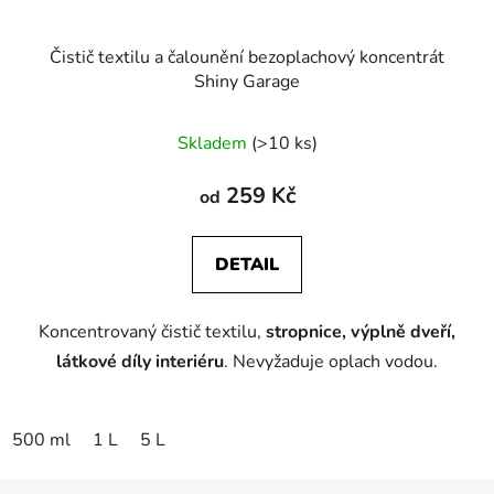
Čistič textilu a čalounění bezoplachový koncentrát
Shiny Garage
Skladem
(>10 ks)
259 Kč
od
DETAIL
Koncentrovaný čistič textilu,
stropnice, výplně dveří,
látkové díly interiéru
. Nevyžaduje oplach vodou.
500 ml
1 L
5 L
Z