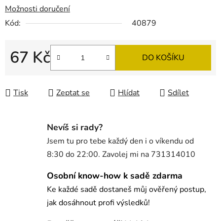
Možnosti doručení
Kód:
40879
67 Kč
DO KOŠÍKU
Měrná cena:
Tisk
Zeptat se
Hlídat
Sdílet
Nevíš si rady?
Jsem tu pro tebe každý den i o víkendu od
8:30 do 22:00. Zavolej mi na 731314010
Osobní know-how k sadě zdarma
Ke každé sadě dostaneš můj ověřený postup,
jak dosáhnout profi výsledků!