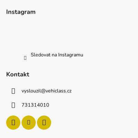
á
Instagram
p
a
t
í
Sledovat na Instagramu
Kontakt
vyslouzil
@
vehiclass.cz
731314010