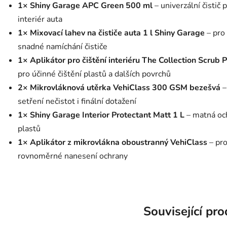
1× Shiny Garage APC Green 500 ml
– univerzální čistič 
interiér auta
1× Mixovací lahev na čističe auta 1 l Shiny Garage
– pro
snadné namíchání čističe
1× Aplikátor pro čištění interiéru The Collection Scrub 
pro účinné čištění plastů a dalších povrchů
2× Mikrovláknová utěrka VehiClass 300 GSM bezešvá
–
setření nečistot i finální dotažení
1× Shiny Garage Interior Protectant Matt 1 L
– matná oc
plastů
1× Aplikátor z mikrovlákna oboustranný VehiClass
– pr
rovnoměrné nanesení ochrany
Související pr