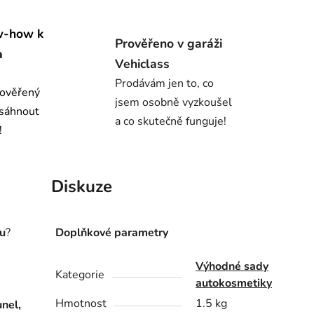
w-how k
Prověřeno v garáži
a
Vehiclass
Prodávám jen to, co
 ověřený
jsem osobně vyzkoušel
osáhnout
a co skutečně funguje!
!
Diskuze
ku
?
Doplňkové parametry
Výhodné sady
Kategorie
autokosmetiky
Hmotnost
1.5 kg
unel,