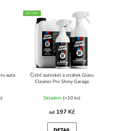
NOVINKA
éru auta
Čistič autoskel a zrcátek Glass
Cleaner Pro Shiny Garage
né
Průměrné
s)
Skladem
(>10 ks)
ení
hodnocení
tu
produktu
197 Kč
od
je
5,0
DETAIL