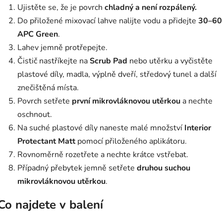
Ujistěte se, že je povrch
chladný a není rozpálený.
Do přiložené mixovací lahve nalijte vodu a přidejte
30–60
APC Green
.
Lahev jemně protřepejte.
Čistič nastříkejte na
Scrub Pad
nebo utěrku a vyčistěte
plastové díly, madla, výplně dveří, středový tunel a další
znečištěná místa.
Povrch setřete
první mikrovláknovou utěrkou
a nechte
oschnout.
Na suché plastové díly naneste malé množství
Interior
Protectant Matt
pomocí přiloženého aplikátoru.
Rovnoměrně rozetřete a nechte krátce vstřebat.
Případný přebytek jemně setřete
druhou suchou
mikrovláknovou utěrkou
.
Co najdete v balení