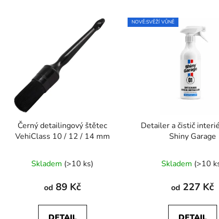
NOVĚ:SVĚŽÍ VŮNĚ
Černý detailingový štětec
Detailer a čistič interi
VehiClass 10 / 12 / 14 mm
Shiny Garage
Průměr
Skladem
(>10 ks)
Skladem
(>10 k
hodnoc
produk
89 Kč
227 Kč
od
od
je
4,9
DETAIL
DETAIL