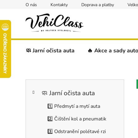
Přejít
O nás
Kontakty
Doprava a platby
Velk
na
obsah
🧼 Jarní očista auta
🔥 Akce a sady aut
P
K
Přeskočit
o
a
kategorie
s
🧼 Jarní očista auta
t
t
e
1️⃣ Předmytí a mytí auta
r
g
a
o
2️⃣ Čištění kol a pneumatik
r
n
i
n
3️⃣ Odstranění polétavé rzi
e