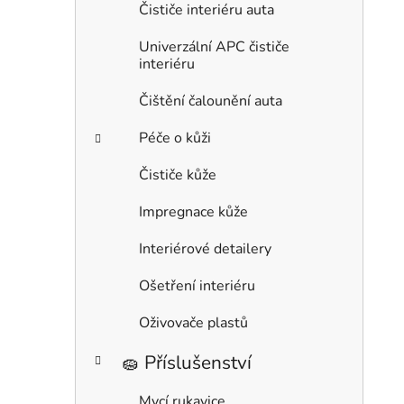
Čističe interiéru auta
Univerzální APC čističe
interiéru
Čištění čalounění auta
Péče o kůži
Čističe kůže
Impregnace kůže
Interiérové detailery
Ošetření interiéru
Oživovače plastů
🧽 Příslušenství
Mycí rukavice