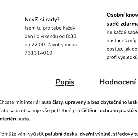
Osobní kno
Nevíš si rady?
sadě zdarm
Jsem tu pro tebe každý
Ke každé sadě
den i o víkendu od 8:30
dostaneš můj
do 22:00. Zavolej mi na
postup, jak d
731314010
profi výsledků
Popis
Hodnocení
Chcete mít interiér auta
čistý, upravený a bez zbytečného les
Tato sada obsahuje vše potřebné pro
čištění i ochranu plastů v
interiéru auta
.
Pomůže vám vyčistit
palubní desku, dveřní výplně, středový t