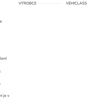
VÝROBCE
VEHICLASS
na
lení
.
,
í je v