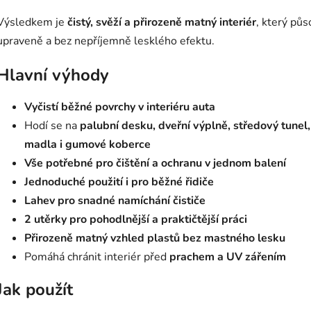
Výsledkem je
čistý, svěží a přirozeně matný interiér
, který půs
upraveně a bez nepříjemně lesklého efektu.
Hlavní výhody
Vyčistí běžné povrchy v interiéru auta
Hodí se na
palubní desku, dveřní výplně, středový tunel,
madla i gumové koberce
Vše potřebné pro čištění a ochranu v jednom balení
Jednoduché použití i pro běžné řidiče
Lahev pro snadné namíchání čističe
2 utěrky pro pohodlnější a praktičtější práci
Přirozeně matný vzhled plastů bez mastného lesku
Pomáhá chránit interiér před
prachem a UV zářením
Jak použít