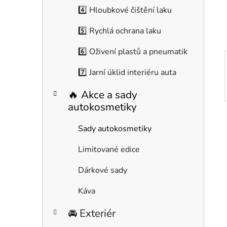
í
4️⃣ Hloubkové čištění laku
p
a
5️⃣ Rychlá ochrana laku
n
6️⃣ Oživení plastů a pneumatik
e
l
7️⃣ Jarní úklid interiéru auta
🔥 Akce a sady
autokosmetiky
Sady autokosmetiky
Limitované edice
Dárkové sady
Káva
🚘 Exteriér