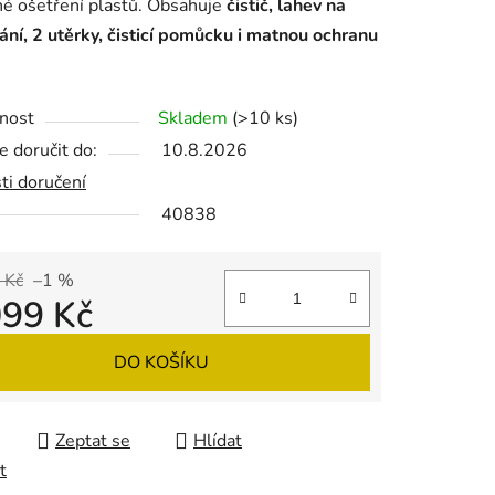
é ošetření plastů. Obsahuje
čistič, lahev na
ní, 2 utěrky, čisticí pomůcku i matnou ochranu
ek.
nost
Skladem
(>10 ks)
 doručit do:
10.8.2026
ti doručení
40838
 Kč
–1 %
099 Kč
 cena:
DO KOŠÍKU
Zeptat se
Hlídat
t