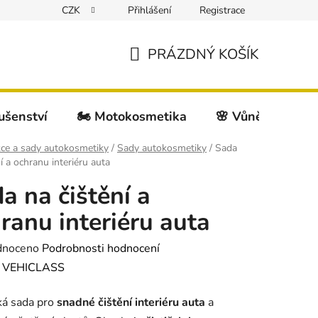
CZK
Přihlášení
Registrace
PRÁZDNÝ KOŠÍK
NÁKUPNÍ
KOŠÍK
lušenství
🏍️ Motokosmetika
🌸 Vůně do auta
ce a sady autokosmetiky
/
Sady autokosmetiky
/
Sada
í a ochranu interiéru auta
a na čištění a
ranu interiéru auta
né
dnoceno
Podrobnosti hodnocení
ení
:
VEHICLASS
tu
ká sada pro
snadné čištění interiéru auta
a