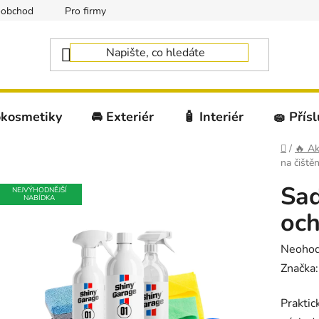
oobchod
Pro firmy
okosmetiky
🚘 Exteriér
🧴 Interiér
🧽 Přís
Domů
/
🔥 Ak
na čištěn
Sad
NEJVÝHODNĚJŠÍ
NABÍDKA
och
Průměr
Neoho
hodnoc
Značka
produk
Praktic
je