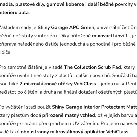
madla, plastové díly, gumové koberce i další běžné povrchy v
interiéru auta
.
Základem sady je
Shiny Garage APC Green
, univerzální čistič 
běžné nečistoty v interiéru. Díky přiložené
mixovací lahvi 1 l
je
příprava naředěného čističe jednoduchá a pohodlná i pro běžné
řidiče.
Pro samotné čištění je v sadě
The Collection Scrub Pad
, který
pomůže uvolnit nečistoty z plastů i dalších povrchů. Součástí ba
jsou také
2 mikrovláknové utěrky VehiClass
– jedna na setření
nečistot po čištění a druhá na finální dotažení ošetřených plastů
Po vyčištění stačí použít
Shiny Garage Interior Protectant Matt
který plastům dodá
přirozeně matný vzhled
, oživí jejich barvu a
pomůže je chránit před prachem i UV zářením. Pro jeho nanesen
sadě také
oboustranný mikrovláknový aplikátor VehiClass
.