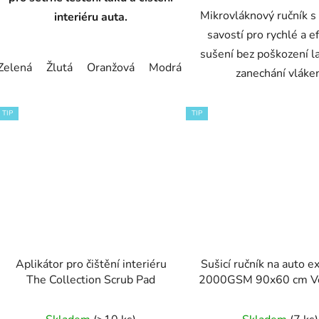
Mikrovláknový ručník s
interiéru auta.
savostí pro rychlé a e
sušení bez poškození l
Zelená
Žlutá
Oranžová
Modrá
Šedá
zanechání vláke
TIP
TIP
Aplikátor pro čištění interiéru
Sušicí ručník na auto e
The Collection Scrub Pad
2000GSM 90x60 cm Ve
Průměrné
Průměr