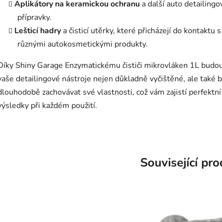
Aplikátory na keramickou ochranu
a další auto detailingo
přípravky.
Lešticí hadry
a čisticí utěrky, které přicházejí do kontaktu s
různými autokosmetickými produkty.
Díky Shiny Garage Enzymatickému čističi mikrovláken 1L budo
vaše detailingové nástroje nejen důkladně vyčištěné, ale také 
dlouhodobě zachovávat své vlastnosti, což vám zajistí perfektní
výsledky při každém použití.
Související pr