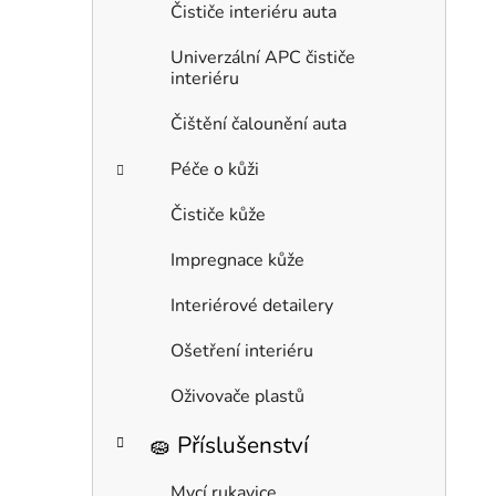
Čističe interiéru auta
Univerzální APC čističe
interiéru
Čištění čalounění auta
Péče o kůži
Čističe kůže
Impregnace kůže
Interiérové detailery
Ošetření interiéru
Oživovače plastů
🧽 Příslušenství
Mycí rukavice