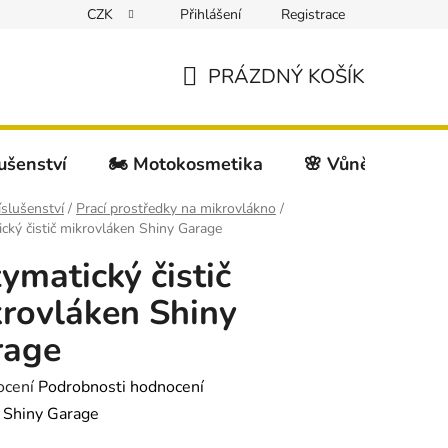
CZK
Přihlášení
Registrace
PRÁZDNÝ KOŠÍK
NÁKUPNÍ
KOŠÍK
lušenství
🏍️ Motokosmetika
🌸 Vůně do auta
íslušenství
/
Prací prostředky na mikrovlákno
/
cký čistič mikrovláken Shiny Garage
ymatický čistič
rovláken Shiny
rage
né
ocení
Podrobnosti hodnocení
ení
:
Shiny Garage
tu