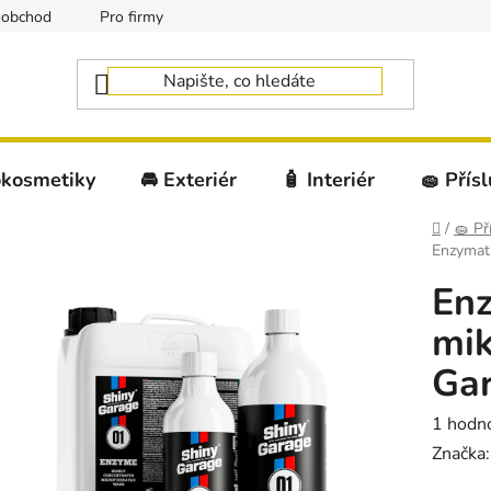
oobchod
Pro firmy
okosmetiky
🚘 Exteriér
🧴 Interiér
🧽 Přís
Domů
/
🧽 Př
Enzymati
Enz
mik
Ga
Průměr
1 hodn
hodnoc
Značka
produk