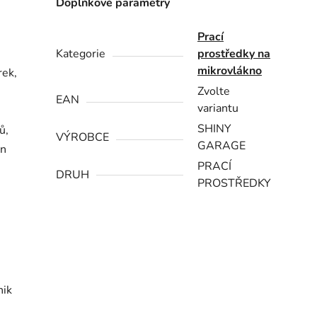
Doplňkové parametry
Prací
Kategorie
prostředky na
mikrovlákno
rek,
Zvolte
EAN
variantu
SHINY
ů,
VÝROBCE
GARAGE
en
PRACÍ
DRUH
PROSTŘEDKY
nik