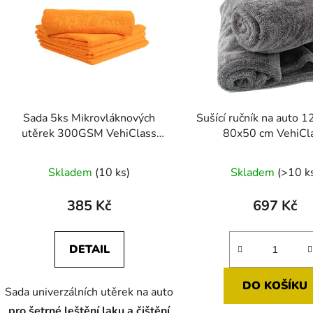
Sada 5ks Mikrovláknových
Sušící ručník na auto
utěrek 300GSM VehiClass
80x50 cm VehiCl
40x40cm
Průměrné
Průměr
Skladem
(10 ks)
Skladem
(>10 k
hodnocení
hodnoc
produktu
produk
385 Kč
697 Kč
je
je
5,0
5,0
DETAIL
z
z
5
5
DO KOŠÍKU
Sada univerzálních utěrek na auto
hvězdiček.
hvězdič
pro šetrné leštění laku a čištění