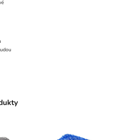
vé
u
budou
odukty