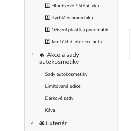
í
4️⃣ Hloubkové čištění laku
p
a
5️⃣ Rychlá ochrana laku
n
6️⃣ Oživení plastů a pneumatik
e
l
7️⃣ Jarní úklid interiéru auta
🔥 Akce a sady
autokosmetiky
Sady autokosmetiky
Limitované edice
Dárkové sady
Káva
🚘 Exteriér