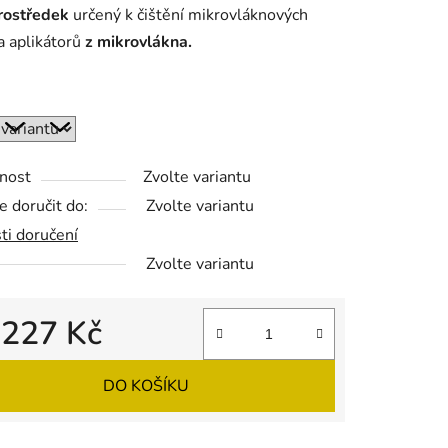
rostředek
určený k čištění mikrovláknových
a aplikátorů
z mikrovlákna.
ek.
nost
Zvolte variantu
 doručit do:
Zvolte variantu
ti doručení
Zvolte variantu
d
227 Kč
 cena:
DO KOŠÍKU