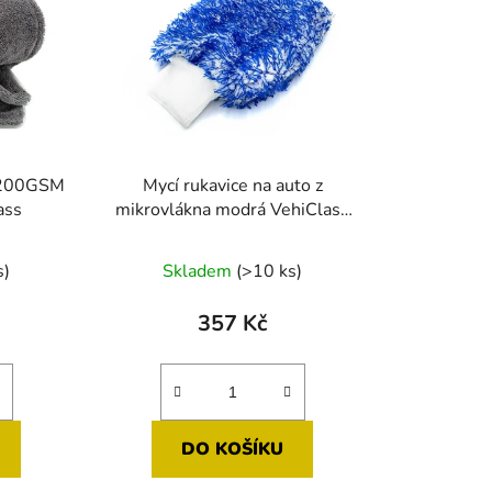
 1200GSM
Mycí rukavice na auto z
ass
mikrovlákna modrá VehiClass
20x26cm
né
Průměrné
s)
Skladem
(>10 ks)
ení
hodnocení
tu
produktu
357 Kč
je
5,0
z
5
DO KOŠÍKU
ek.
hvězdiček.