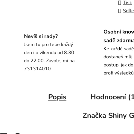
Tisk
Sdíle
Osobní kno
Nevíš si rady?
sadě zdarm
Jsem tu pro tebe každý
Ke každé sadě
den i o víkendu od 8:30
dostaneš můj
do 22:00. Zavolej mi na
postup, jak d
731314010
profi výsledků
Popis
Hodnocení (1
Značka
Shiny G