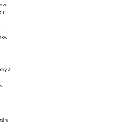
novu
ití
,
rky,
adry a
 v
tění