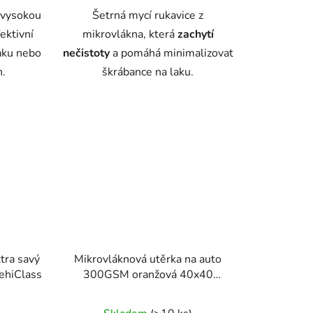
 vysokou
Šetrná mycí rukavice z
fektivní
mikrovlákna, která
zachytí
aku nebo
nečistoty
a pomáhá minimalizovat
n.
škrábance na laku.
xtra savý
Mikrovláknová utěrka na auto
hiClass
300GSM oranžová 40x40
VehiClass
né
Průměrné