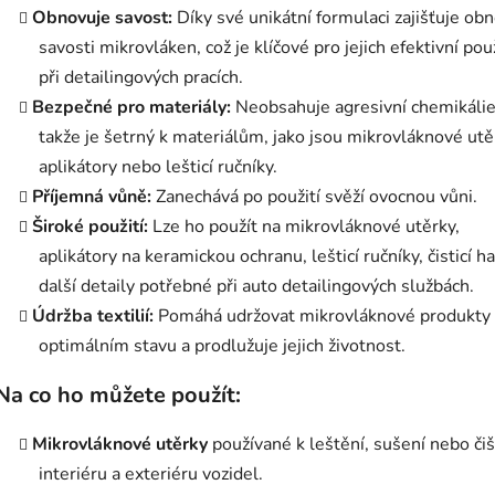
Obnovuje savost:
Díky své unikátní formulaci zajišťuje ob
savosti mikrovláken, což je klíčové pro jejich efektivní použ
při detailingových pracích.
Bezpečné pro materiály:
Neobsahuje agresivní chemikálie
takže je šetrný k materiálům, jako jsou mikrovláknové utě
aplikátory nebo lešticí ručníky.
Příjemná vůně:
Zanechává po použití svěží ovocnou vůni.
Široké použití:
Lze ho použít na mikrovláknové utěrky,
aplikátory na keramickou ochranu, lešticí ručníky, čisticí h
další detaily potřebné při auto detailingových službách.
Údržba textilií:
Pomáhá udržovat mikrovláknové produkty
optimálním stavu a prodlužuje jejich životnost.
Na co ho můžete použít:
Mikrovláknové utěrky
používané k leštění, sušení nebo čiš
interiéru a exteriéru vozidel.