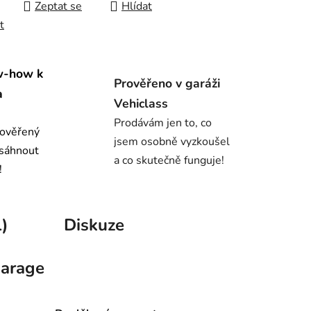
Zeptat se
Hlídat
t
w-how k
Prověřeno v garáži
a
Vehiclass
Prodávám jen to, co
 ověřený
jsem osobně vyzkoušel
osáhnout
a co skutečně funguje!
!
)
Diskuze
arage