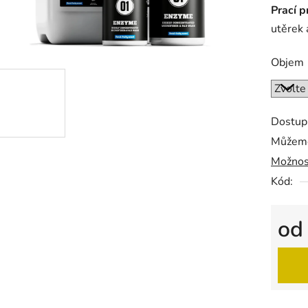
Prací p
je
utěrek 
5,0
z
Objem
5
hvězdič
Dostup
Můžeme
Možnos
Kód:
o
Měrná