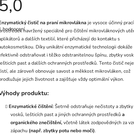
5,0
Průměrné
Enzymatický čistič na praní mikrovlákna
je vysoce účinný prací
hodnocení
1 hodnocení
produktu
prostředek navržený speciálně pro čištění mikrovláknových utě
je
aplikátorů a dalších textilií, které přicházejí do kontaktu s
5,0
z
autokosmetikou. Díky unikátní enzymatické technologii dokáže
5
hvězdiček.
efektivně odstraňovat i těžko odstranitelnou špínu, zbytky vosk
lešticích past a dalších ochranných prostředků. Tento čistič nej
čistí, ale zároveň obnovuje savost a měkkost mikrovláken, což
prodlužuje jejich životnost a zajišťuje vždy optimální výkon.
Výhody produktu:
Enzymatické čištění:
Šetrně odstraňuje nečistoty a zbytky
vosků, lešticích past a jiných ochranných prostředků
a
organického znečištění,
včetně látek zodpovědných za vz
zápachu
(např. zbytky potu nebo moči)
.