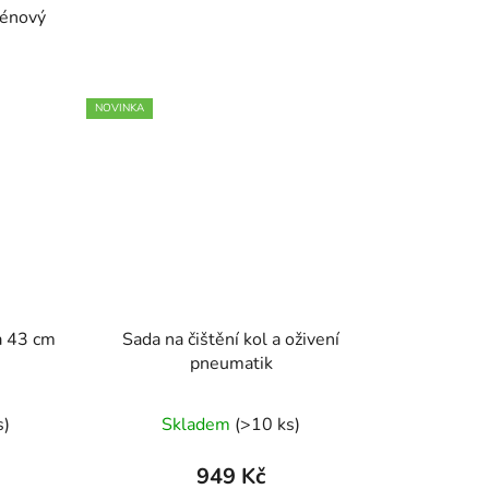
ténový
NOVINKA
la 43 cm
Sada na čištění kol a oživení
pneumatik
s)
Skladem
(>10 ks)
949 Kč