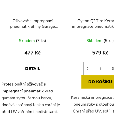
Oživovač s impregnací
Gyeon Q² Tire Kera
pneumatik Shiny Garage
impregnace pneumatik
Back2Black
Skladem
(7 ks)
Skladem
(5 ks)
477 Kč
579 Kč
DETAIL
DO KOŠÍKU
Profesionální
oživovač s
impregnací pneumatik
vrací
Keramická impregnace a
gumám sytou černou barvu,
pneumatiky s dlouhou 
dodává saténový lesk a chrání je
Chrání před UV, solí i 
před UV zářením i nečistotami.