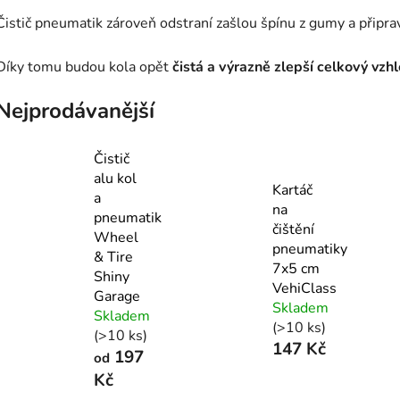
Čistič pneumatik zároveň odstraní zašlou špínu z gumy a připra
Díky tomu budou kola opět
čistá a výrazně zlepší celkový vzh
Nejprodávanější
Čistič
alu kol
Kartáč
a
na
pneumatik
čištění
Wheel
pneumatiky
& Tire
7x5 cm
Shiny
VehiClass
Garage
Skladem
Skladem
(>10 ks)
(>10 ks)
147 Kč
197
od
Kč