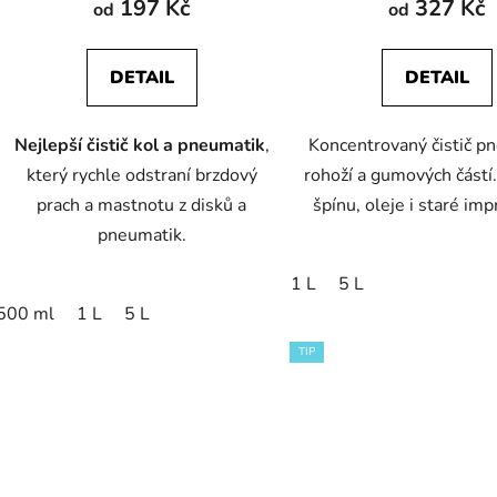
197 Kč
327 Kč
od
od
je
5,0
DETAIL
DETAIL
z
5
Nejlepší čistič kol a pneumatik
,
Koncentrovaný čistič p
hvězdiček.
který rychle odstraní brzdový
rohoží a gumových částí
prach a mastnotu z disků a
špínu, oleje i staré im
pneumatik.
1 L
5 L
500 ml
1 L
5 L
TIP