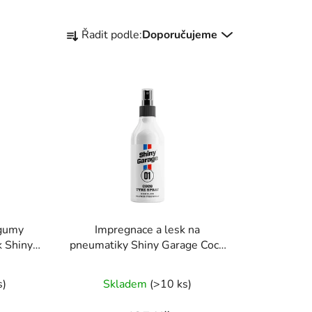
Ř
Řadit podle:
Doporučujeme
a
z
e
n
í
p
r
o
d
u
k
 gumy
Impregnace a lesk na
t
k Shiny
pneumatiky Shiny Garage Coco
ů
Tire Booster
s)
Skladem
(>10 ks)