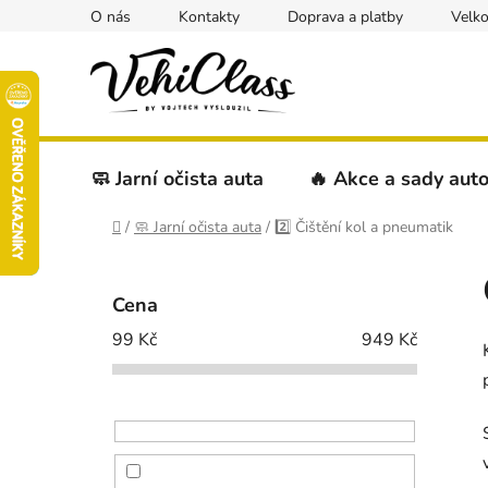
Přejít
O nás
Kontakty
Doprava a platby
Velk
na
obsah
🧼 Jarní očista auta
🔥 Akce a sady aut
Domů
/
🧼 Jarní očista auta
/
2️⃣ Čištění kol a pneumatik
P
o
Cena
s
99
Kč
949
Kč
t
r
a
n
n