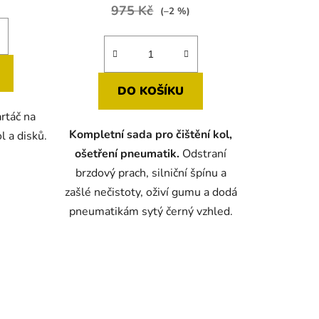
975 Kč
(–2 %)
DO KOŠÍKU
rtáč na
Kompletní sada pro čištění kol,
l a disků.
ošetření pneumatik.
Odstraní
brzdový prach, silniční špínu a
zašlé nečistoty, oživí gumu a dodá
pneumatikám sytý černý vzhled.