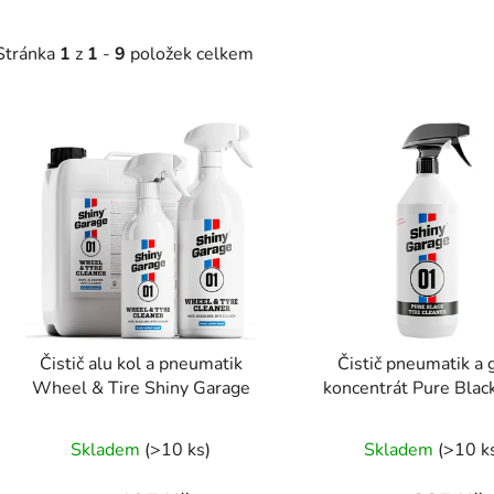
Stránka
1
z
1
-
9
položek celkem
V
ý
p
s
p
r
o
d
Čistič alu kol a pneumatik
Čistič pneumatik a
u
Wheel & Tire Shiny Garage
koncentrát Pure Blac
k
Garage
Průměrné
t
Skladem
(>10 ks)
Skladem
(>10 k
ů
hodnocení
produktu