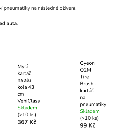
ví pneumatiky na následné oživení.
led auta
.
Gyeon
Mycí
Q2M
kartáč
Tire
na alu
Brush -
kola 43
kartáč
cm
na
VehiClass
pneumatiky
Skladem
Skladem
(>10 ks)
(>10 ks)
367 Kč
99 Kč