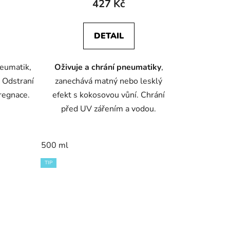
427 Kč
DETAIL
neumatik,
Oživuje a chrání pneumatiky
,
. Odstraní
zanechává matný nebo lesklý
pregnace.
efekt s kokosovou vůní. Chrání
před UV zářením a vodou.
500 ml
TIP