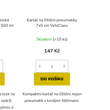
mická
Kartáč na čištění pneumatiky
 500 ml
7x5 cm VehiClass
Průměrné
Skladem
(>10 ks)
hodnocení
produktu
147 Kč
je
5,0
z
5
DO KOŠÍKU
hvězdiček.
 lesk na
Kompaktní kartáč na čištění nejen
výdrží.
pneumatik s tvrdými štětinami.
špínou a