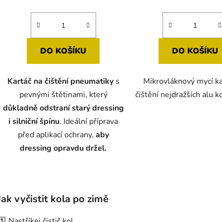
je
5,0
z
5
DO KOŠÍKU
DO KOŠÍKU
hvězdiček.
Kartáč na čištění pneumatiky
s
Mikrovláknový mycí ka
pevnými štětinami, který
čištění nejdražších alu ko
důkladně odstraní starý dressing
i silniční špínu
. Ideální příprava
před aplikací ochrany,
aby
dressing opravdu držel.
O
v
Jak vyčistit kola po zimě
l
á
1️⃣ Nastříkej čistič kol