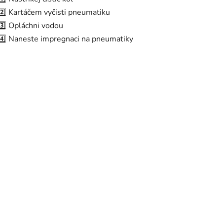
d
2️⃣ Kartáčem vyčisti pneumatiku
a
c
3️⃣ Opláchni vodou
í
4️⃣ Naneste impregnaci na pneumatiky
p
r
v
k
y
v
ý
p
i
s
u