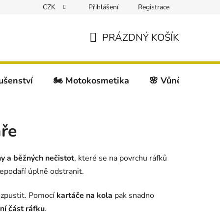
CZK
Přihlášení
Registrace
PRÁZDNÝ KOŠÍK
NÁKUPNÍ
KOŠÍK
lušenství
🏍️ Motokosmetika
🌸 Vůně do auta
aře
ny a běžných nečistot
, které se na povrchu ráfků
epodaří úplně odstranit.
ozpustit. Pomocí
kartáče na kola
pak snadno
ní část ráfku
.