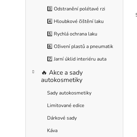
r
i
3️⃣ Odstranění polétavé rzi
e
4️⃣ Hloubkové čištění laku
5️⃣ Rychlá ochrana laku
6️⃣ Oživení plastů a pneumatik
i
7️⃣ Jarní úklid interiéru auta
🔥 Akce a sady
autokosmetiky
Sady autokosmetiky
Limitované edice
Dárkové sady
Káva