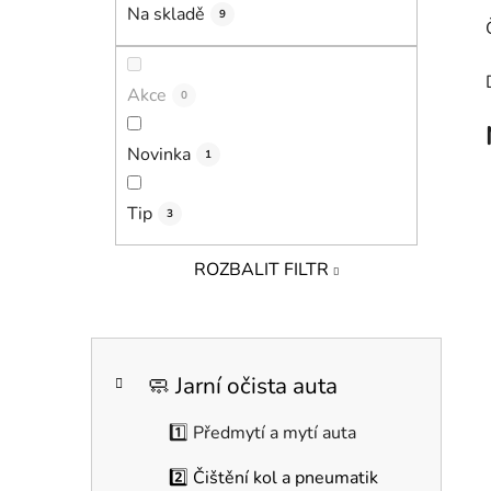
í
Na skladě
9
p
a
n
Akce
0
e
l
Novinka
1
Tip
3
ROZBALIT FILTR
K
Přeskočit
a
kategorie
🧼 Jarní očista auta
t
e
1️⃣ Předmytí a mytí auta
g
o
2️⃣ Čištění kol a pneumatik