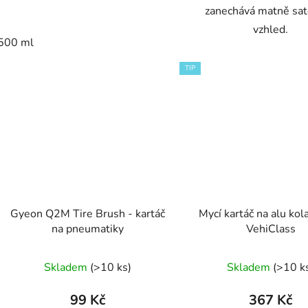
zanechává matně sa
vzhled.
500 ml
TIP
Gyeon Q2M Tire Brush - kartáč
Mycí kartáč na alu ko
na pneumatiky
VehiClass
Průměrné
Skladem
(>10 ks)
Skladem
(>10 k
hodnocení
produktu
99 Kč
367 Kč