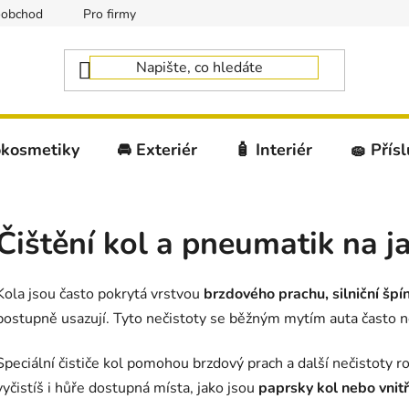
oobchod
Pro firmy
okosmetiky
🚘 Exteriér
🧴 Interiér
🧽 Přís
Čištění kol a pneumatik na j
Kola jsou často pokrytá vrstvou
brzdového prachu, silniční špí
postupně usazují. Tyto nečistoty se běžným mytím auta často n
Speciální čističe kol pomohou brzdový prach a další nečistoty r
vyčistíš i hůře dostupná místa, jako jsou
paprsky kol nebo vnitř