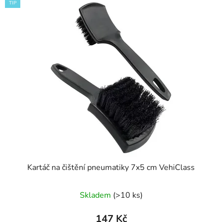
TIP
Kartáč na čištění pneumatiky 7x5 cm VehiClass
Průměrné
Skladem
(>10 ks)
hodnocení
produktu
147 Kč