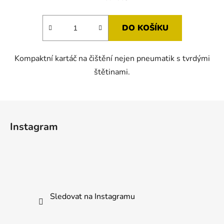
je
5,0
DO KOŠÍKU
z
5
Kompaktní kartáč na čištění nejen pneumatik s tvrdými
hvězdiček.
štětinami.
Z
á
Instagram
p
a
t
í
Sledovat na Instagramu