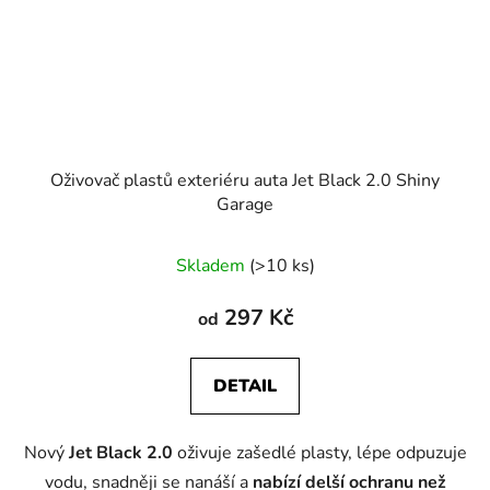
Oživovač plastů exteriéru auta Jet Black 2.0 Shiny
Garage
Skladem
(>10 ks)
297 Kč
od
DETAIL
Nový
Jet Black 2.0
oživuje zašedlé plasty, lépe odpuzuje
vodu, snadněji se nanáší a
nabízí
delší ochranu
než