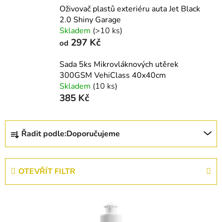
Oživovač plastů exteriéru auta Jet Black
2.0 Shiny Garage
Skladem
(>10 ks)
297 Kč
od
Sada 5ks Mikrovláknových utěrek
300GSM VehiClass 40x40cm
Skladem
(10 ks)
385 Kč
Ř
Řadit podle:
Doporučujeme
a
z
e
OTEVŘÍT FILTR
n
í
V
p
ý
r