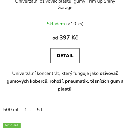
Univerzální oživovač plastů, gumy Trim up Shiny
Garage
Průměrné
Skladem
(>10 ks)
hodnocení
produktu
397 Kč
od
je
5,0
DETAIL
z
5
Univerzální koncentrát, který funguje jako
oživovač
hvězdiček.
gumových koberců, rohoží, pneumatik, těsnících gum a
plastů
.
500 ml
1 L
5 L
NOVINKA