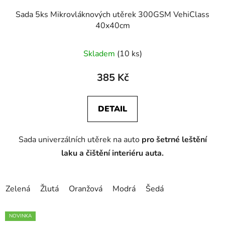
Sada 5ks Mikrovláknových utěrek 300GSM VehiClass
40x40cm
Průměrné
Skladem
(10 ks)
hodnocení
produktu
385 Kč
je
5,0
DETAIL
z
5
Sada univerzálních utěrek na auto
pro šetrné leštění
hvězdiček.
laku a čištění interiéru auta.
Zelená
Žlutá
Oranžová
Modrá
Šedá
NOVINKA