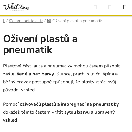
Přejít
Hledat
NÁKUP
na
KOŠÍK
obsah
Domů
/
🧼 Jarní očista auta
/
6️⃣ Oživení plastů a pneumatik
Oživení plastů a
pneumatik
Plastové části auta a pneumatiky mohou časem působit
zašle, šedě a bez barvy
. Slunce, prach, silniční špína a
běžný provoz postupně způsobují, že plasty ztrácí svůj
původní vzhled.
Pomocí
oživovačů plastů a impregnací na pneumatiky
dokážeš těmto částem vrátit
sytou barvu a upravený
vzhled
.