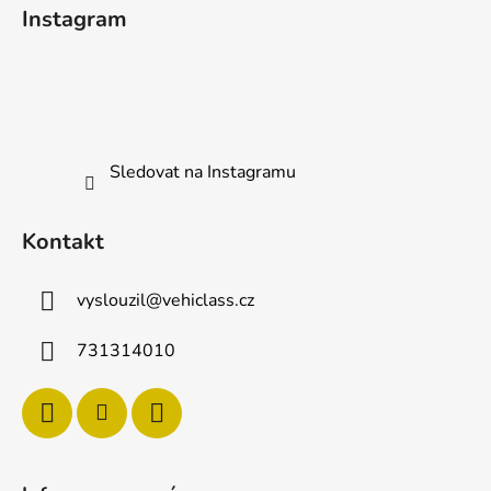
á
Instagram
s
p
u
a
t
í
Sledovat na Instagramu
Kontakt
vyslouzil
@
vehiclass.cz
731314010