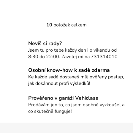
10
položek celkem
O
v
l
Nevíš si rady?
á
Jsem tu pro tebe každý den i o víkendu od
d
8:30 do 22:00. Zavolej mi na 731314010
a
c
Osobní know-how k sadě zdarma
í
Ke každé sadě dostaneš můj ověřený postup,
p
jak dosáhnout profi výsledků!
r
v
Prověřeno v garáži Vehiclass
k
Prodávám jen to, co jsem osobně vyzkoušel a
y
co skutečně funguje!
v
ý
Z
p
i