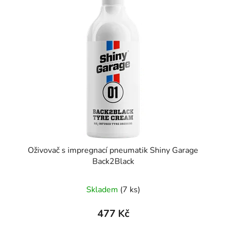
p
o
i
d
s
u
p
k
r
t
o
ů
d
u
k
t
ů
Oživovač s impregnací pneumatik Shiny Garage
Back2Black
Skladem
(7 ks)
477 Kč