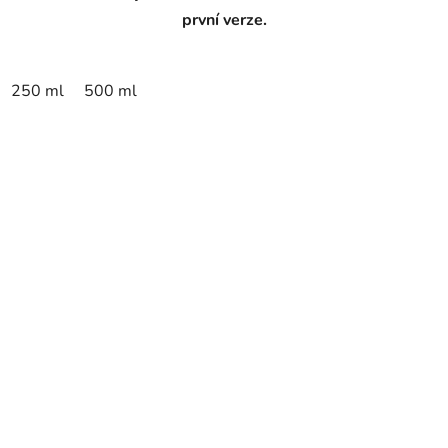
první verze.
250 ml
500 ml