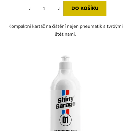
5,0
DO KOŠÍKU
z
5
Kompaktní kartáč na čištění nejen pneumatik s tvrdými
hvězdiček.
štětinami.