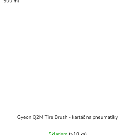
500 ml
Gyeon Q2M Tire Brush - kartáč na pneumatiky
Průměrné
Skladem
(>10 ks)