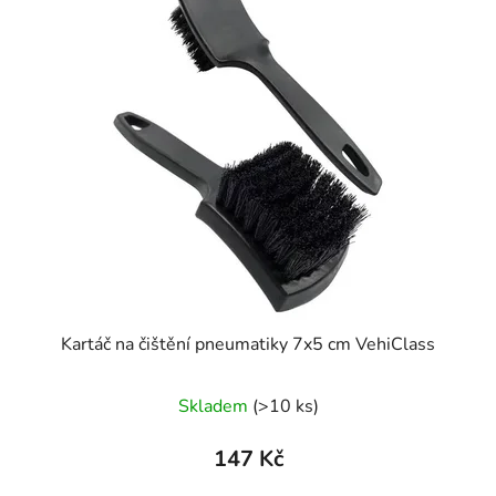
Kartáč na čištění pneumatiky 7x5 cm VehiClass
Průměrné
Skladem
(>10 ks)
hodnocení
produktu
147 Kč
je