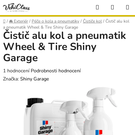
Přejít
Hledat
NÁKUP
na
KOŠÍK
obsah
Domů
/
🚘 Exteriér
/
Péče o kola a pneumatiky
/
Čističe kol
/
Čistič alu kol
a pneumatik Wheel & Tire Shiny Garage
Čistič alu kol a pneumatik
Wheel & Tire Shiny
Garage
Průměrné
1 hodnocení
Podrobnosti hodnocení
hodnocení
Značka:
Shiny Garage
produktu
je
5,0
z
5
hvězdiček.