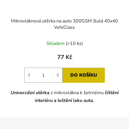
Mikrovláknová utěrka na auto 300GSM žlutá 40x40
VehiClass
Skladem
(>10 ks)
77 Kč
DO KOŠÍKU
Univerzální utěrka
z mikrovlákna k šetrnému
čištění
interiéru a leštění laku auta.
Z
á