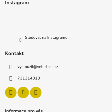
Instagram
p
a
t
í
Sledovat na Instagramu
Kontakt
vyslouzil
@
vehiclass.cz
731314010
Informace pro vás