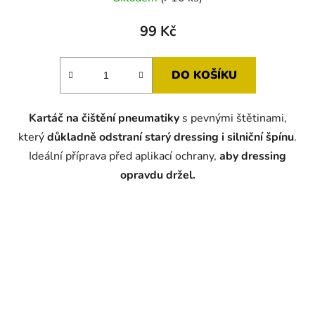
hodnocení
produktu
99 Kč
je
5,0
DO KOŠÍKU
z
5
Kartáč na čištění pneumatiky
s pevnými štětinami,
hvězdiček.
který
důkladně odstraní starý dressing i silniční špínu
.
Ideální příprava před aplikací ochrany,
aby dressing
opravdu držel.