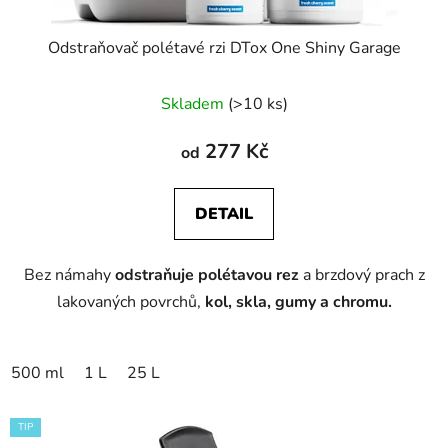
Odstraňovač polétavé rzi DTox One Shiny Garage
Skladem
(>10 ks)
277 Kč
od
DETAIL
Bez námahy
odstraňuje polétavou rez
a brzdový prach z
lakovaných povrchů,
kol, skla, gumy a chromu.
500 ml
1 L
25 L
TIP