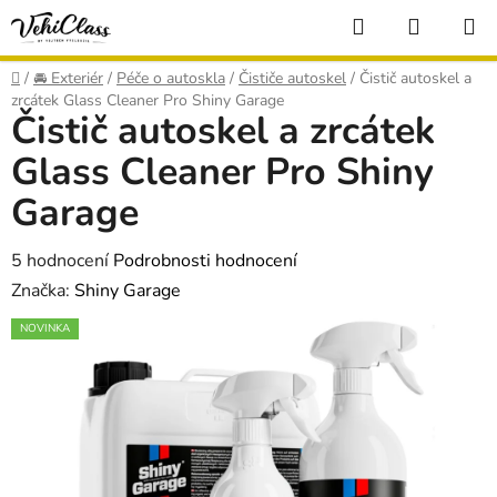
Přejít
Hledat
NÁKUP
na
KOŠÍK
obsah
Domů
/
🚘 Exteriér
/
Péče o autoskla
/
Čističe autoskel
/
Čistič autoskel a
zrcátek Glass Cleaner Pro Shiny Garage
Čistič autoskel a zrcátek
Glass Cleaner Pro Shiny
Garage
Průměrné
5 hodnocení
Podrobnosti hodnocení
hodnocení
Značka:
Shiny Garage
produktu
NOVINKA
je
5,0
z
5
hvězdiček.