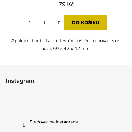
79 Kč
DO KOŠÍKU
Aplikační houbička pro leštění, čištění, renovaci skel
auta, 60 x 42 x 42 mm.
Z
á
Instagram
p
a
t
í
Sledovat na Instagramu