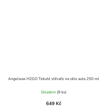
Angelwax H2GO Tekuté stěrače na sklo auta 250 ml
Průměrné
Skladem
(9 ks)
hodnocení
produktu
649 Kč