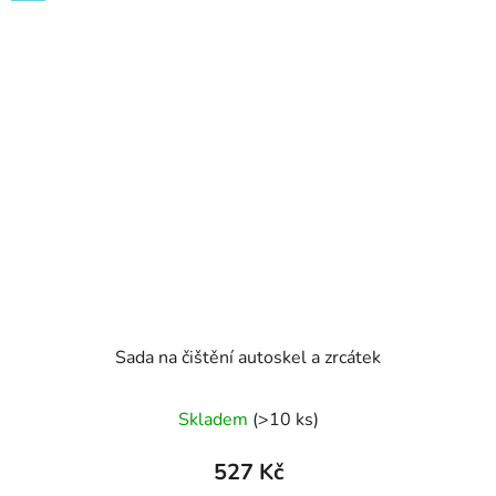
Sada na čištění autoskel a zrcátek
Průměrné
Skladem
(>10 ks)
hodnocení
produktu
527 Kč
je