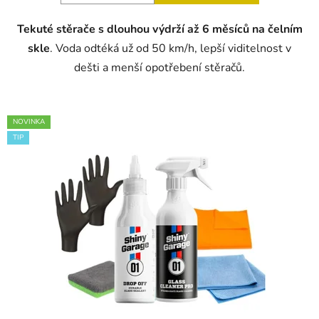
Tekuté stěrače s dlouhou výdrží až 6 měsíců na čelním
skle
. Voda odtéká už od 50 km/h, lepší viditelnost v
dešti a menší opotřebení stěračů.
NOVINKA
TIP