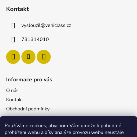
Kontakt
vyslouzil
@
vehiclass.cz
731314010
Informace pro vás
O nás
Kontakt
Obchodní podmínky
Reklamační formulář
Používáme cookies, abychom Vám umožnili pohodlné
Podmínky ochrany osobních údajů
prohlížení webu a díky analýze provozu webu neustále
Velkoobchod