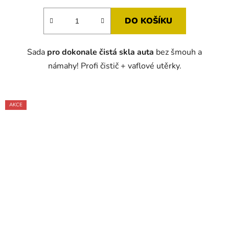
5,0
DO KOŠÍKU
z
5
Sada
pro dokonale čistá skla auta
bez šmouh a
hvězdiček.
námahy! Profi čistič + vaflové utěrky.
AKCE