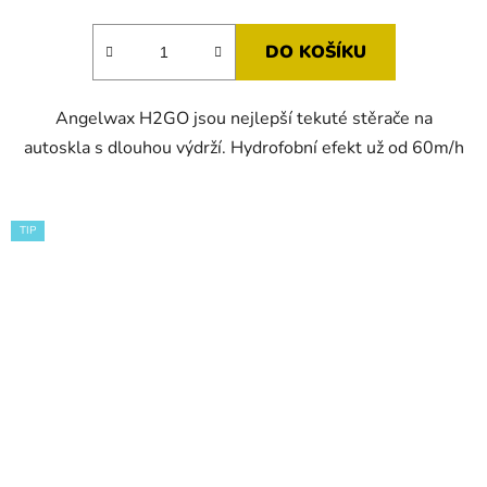
je
5,0
DO KOŠÍKU
z
5
Angelwax H2GO jsou nejlepší tekuté stěrače na
hvězdiček.
autoskla s dlouhou výdrží. Hydrofobní efekt už od 60m/h
TIP