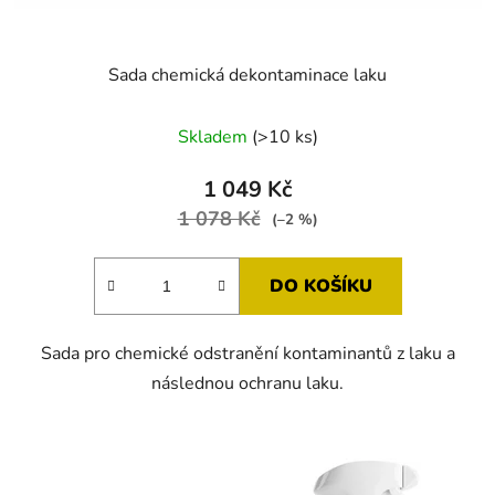
Sada chemická dekontaminace laku
Průměrné
Skladem
(>10 ks)
hodnocení
produktu
1 049 Kč
je
1 078 Kč
(–2 %)
5,0
z
DO KOŠÍKU
5
hvězdiček.
Sada pro chemické odstranění kontaminantů z laku a
následnou ochranu laku.