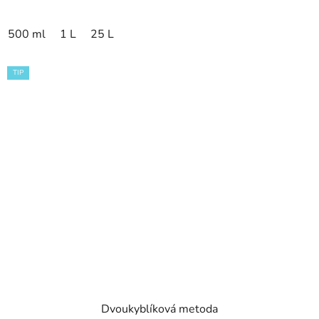
500 ml
1 L
25 L
TIP
Dvoukyblíková metoda