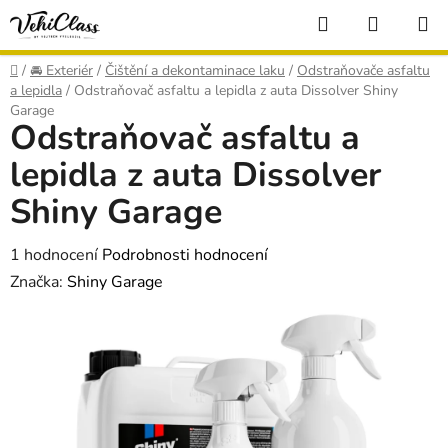
Přejít
Hledat
NÁKUP
na
KOŠÍK
obsah
Domů
/
🚘 Exteriér
/
Čištění a dekontaminace laku
/
Odstraňovače asfaltu
a lepidla
/
Odstraňovač asfaltu a lepidla z auta Dissolver Shiny
Garage
Odstraňovač asfaltu a
lepidla z auta Dissolver
Shiny Garage
Průměrné
1 hodnocení
Podrobnosti hodnocení
hodnocení
Značka:
Shiny Garage
produktu
je
5,0
z
5
hvězdiček.