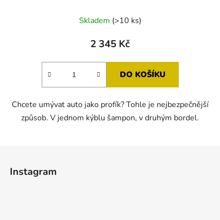
Průměrné
Skladem
(>10 ks)
hodnocení
produktu
2 345 Kč
je
5,0
DO KOŠÍKU
z
5
Chcete umývat auto jako profík? Tohle je nejbezpečnější
hvězdiček.
způsob. V jednom kýblu šampon, v druhým bordel.
Z
á
Instagram
p
a
t
í