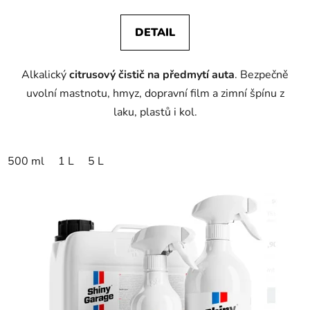
DETAIL
Alkalický
citrusový čistič na předmytí auta
. Bezpečně
uvolní mastnotu, hmyz, dopravní film a zimní špínu z
laku, plastů i kol.
500 ml
1 L
5 L