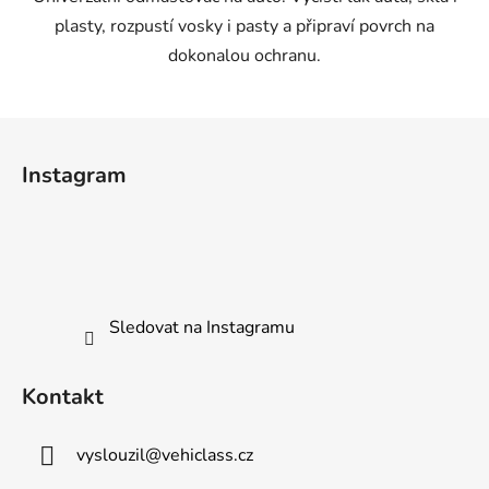
plasty, rozpustí vosky i pasty a připraví povrch na
dokonalou ochranu.
Z
á
Instagram
p
a
t
í
Sledovat na Instagramu
Kontakt
vyslouzil
@
vehiclass.cz