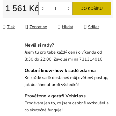
1 561 Kč
DO KOŠÍKU
Měrná cena:
Tisk
Zeptat se
Hlídat
Sdílet
Nevíš si rady?
Jsem tu pro tebe každý den i o víkendu od
8:30 do 22:00. Zavolej mi na 731314010
Osobní know-how k sadě zdarma
Ke každé sadě dostaneš můj ověřený postup,
jak dosáhnout profi výsledků!
Prověřeno v garáži Vehiclass
Prodávám jen to, co jsem osobně vyzkoušel a
co skutečně funguje!