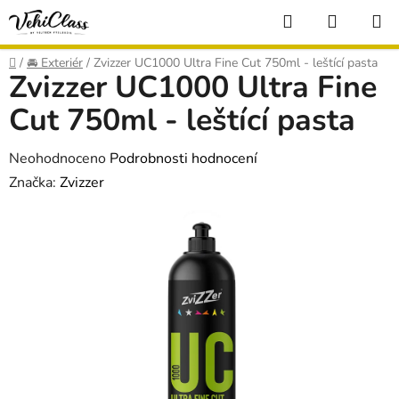
Přejít
Hledat
NÁKUP
na
KOŠÍK
obsah
Domů
/
🚘 Exteriér
/
Zvizzer UC1000 Ultra Fine Cut 750ml - leštící pasta
Zvizzer UC1000 Ultra Fine
Cut 750ml - leštící pasta
Průměrné
Neohodnoceno
Podrobnosti hodnocení
hodnocení
Značka:
Zvizzer
produktu
je
0,0
z
5
hvězdiček.