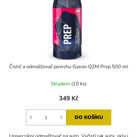
Čistič a odmašťovač povrchu Gyeon Q2M Prep 500 ml
Průměrné
Skladem
(10 ks)
hodnocení
produktu
349 Kč
je
5,0
DO KOŠÍKU
z
5
Univerzální odmašťovač na auto. Vyčistí lak auta, skla i
hvězdiček.