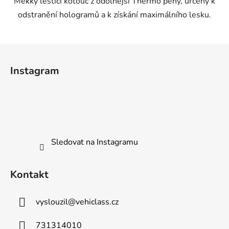
Měkký leštící kotouč z odolnější Thermo pěny, určený k
odstranění hologramů a k získání maximálního lesku.
Z
á
Instagram
p
a
t
í
Sledovat na Instagramu
Kontakt
vyslouzil
@
vehiclass.cz
731314010