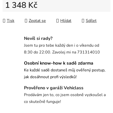
1 348 Kč
Měrná cena:
Tisk
Zeptat se
Hlídat
Sdílet
Nevíš si rady?
Jsem tu pro tebe každý den i o víkendu od
8:30 do 22:00. Zavolej mi na 731314010
Osobní know-how k sadě zdarma
Ke každé sadě dostaneš můj ověřený postup,
jak dosáhnout profi výsledků!
Prověřeno v garáži Vehiclass
Prodávám jen to, co jsem osobně vyzkoušel a
co skutečně funguje!