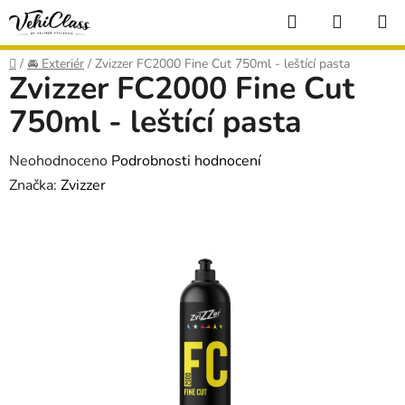
Přejít
Hledat
NÁKUP
na
KOŠÍK
obsah
Domů
/
🚘 Exteriér
/
Zvizzer FC2000 Fine Cut 750ml - leštící pasta
Zvizzer FC2000 Fine Cut
750ml - leštící pasta
Průměrné
Neohodnoceno
Podrobnosti hodnocení
hodnocení
Značka:
Zvizzer
produktu
je
0,0
z
5
hvězdiček.