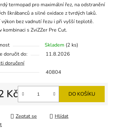
vrdý termopad pro maximální řez, na odstranění
ch škrábanců a silné oxidace z tvrdých laků.
í výkon bez vadnutí řezu i při vyšší teplotě.
 v kombinaci s ZviZZer Pre Cut.
ek.
nost
Skladem
(2 ks)
 doručit do:
11.8.2026
ti doručení
40804
2 Kč
DO KOŠÍKU
 cena:
Zeptat se
Hlídat
t