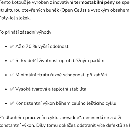
Tento kotouč je vyroben z inovativní
termostabilní pěny
se spec
strukturou otevřených buněk (Open Cells) a vysokým obsahem
Poly-iol složek.
To přináší zásadní výhody:
✅ Až o 70 % vyšší odolnost
✅ 5–6× delší životnost oproti běžným padům
✅ Minimální ztráta řezné schopnosti při zahřátí
✅ Vysoká tvarová a teplotní stabilita
✅ Konzistentní výkon během celého lešticího cyklu
Při dlouhém pracovním cyklu „nevadne“, nesesedá se a drží
konstantní výkon. Díky tomu dokážeš odstranit více defektů za 