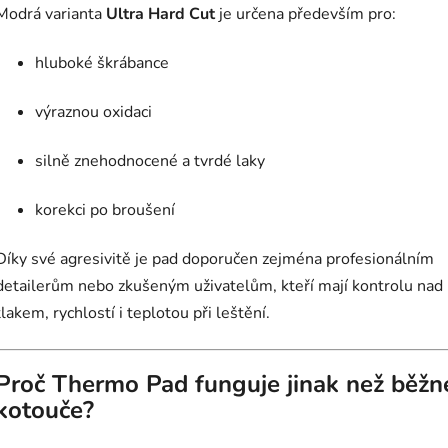
Modrá varianta
Ultra Hard Cut
je určena především pro:
hluboké škrábance
výraznou oxidaci
silně znehodnocené a tvrdé laky
korekci po broušení
Díky své agresivitě je pad doporučen zejména profesionálním
detailerům nebo zkušeným uživatelům, kteří mají kontrolu nad
tlakem, rychlostí i teplotou při leštění.
Proč Thermo Pad funguje jinak než běžn
kotouče?