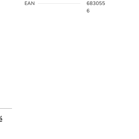
EAN
683055
6
é