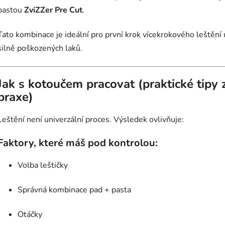
pastou
ZviZZer Pre Cut
.
Tato kombinace je ideální pro první krok vícekrokového leštění 
silně poškozených laků.
Jak s kotoučem pracovat (praktické tipy 
praxe)
Leštění není univerzální proces. Výsledek ovlivňuje:
Faktory, které máš pod kontrolou:
Volba leštičky
Správná kombinace pad + pasta
Otáčky