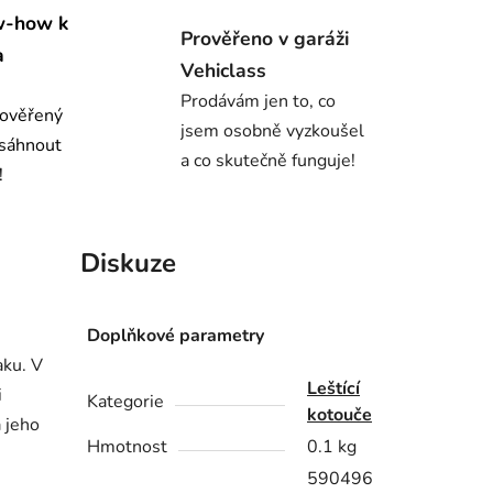
w-how k
Prověřeno v garáži
a
Vehiclass
Prodávám jen to, co
 ověřený
jsem osobně vyzkoušel
osáhnout
a co skutečně funguje!
!
Diskuze
Doplňkové parametry
aku. V
Leštící
i
Kategorie
kotouče
 jeho
Hmotnost
0.1 kg
590496