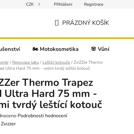
CZK
Přihlášení
Registrace
PRÁZDNÝ KOŠÍK
NÁKUPNÍ
KOŠÍK
lušenství
🏍️ Motokosmetika
🌸 Vůně do auta
teriér
/
Renovace laku
/
Leštící kotouče
/
ZviZZer Thermo
ad Ultra Hard 75 mm - velmi tvrdý leštící kotouč
ZZer Thermo Trapez
 Ultra Hard 75 mm -
mi tvrdý leštící kotouč
né
dnoceno
Podrobnosti hodnocení
ení
:
Zvizzer
tu