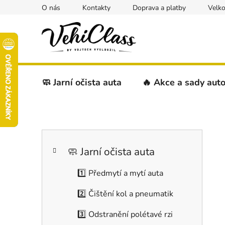
Přejít
O nás
Kontakty
Doprava a platby
Velk
na
obsah
🧼 Jarní očista auta
🔥 Akce a sady aut
P
K
Přeskočit
o
a
kategorie
s
🧼 Jarní očista auta
t
t
e
1️⃣ Předmytí a mytí auta
r
g
a
o
2️⃣ Čištění kol a pneumatik
r
n
i
n
3️⃣ Odstranění polétavé rzi
e