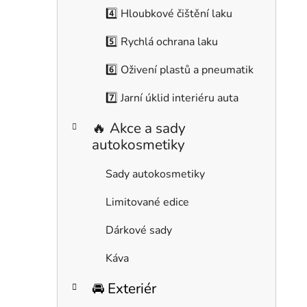
í
4️⃣ Hloubkové čištění laku
p
a
5️⃣ Rychlá ochrana laku
n
6️⃣ Oživení plastů a pneumatik
e
l
7️⃣ Jarní úklid interiéru auta
🔥 Akce a sady
autokosmetiky
Sady autokosmetiky
Limitované edice
Dárkové sady
Káva
🚘 Exteriér