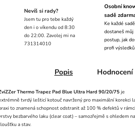
Osobní kno
Nevíš si rady?
sadě zdarm
Jsem tu pro tebe každý
Ke každé sadě
den i o víkendu od 8:30
dostaneš můj
do 22:00. Zavolej mi na
postup, jak d
731314010
profi výsledků
Popis
Hodnocení
ZviZZer Thermo Trapez Pad Blue Ultra Hard 90/20/75
je
extrémně tvrdý lešticí kotouč navržený pro maximální korekci l
praxi to znamená schopnost odstranit až 100 % defektů v rámc
vrstvy bezbarvého laku (clear coat) – samozřejmě s ohledem na
tloušťku a stav.