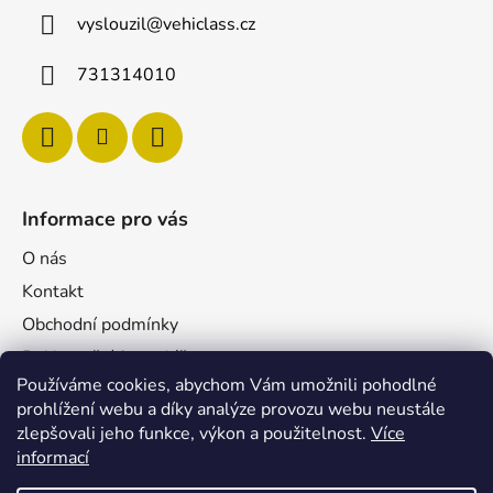
vyslouzil
@
vehiclass.cz
731314010
Informace pro vás
O nás
Kontakt
Obchodní podmínky
Reklamační formulář
Používáme cookies, abychom Vám umožnili pohodlné
Podmínky ochrany osobních údajů
prohlížení webu a díky analýze provozu webu neustále
Velkoobchod
zlepšovali jeho funkce, výkon a použitelnost.
Více
Pro firmy
informací