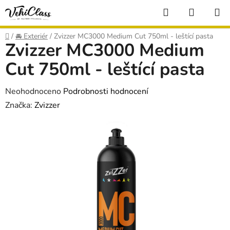
Přejít
Hledat
NÁKUP
na
KOŠÍK
obsah
Domů
/
🚘 Exteriér
/
Zvizzer MC3000 Medium Cut 750ml - leštící pasta
Zvizzer MC3000 Medium
Cut 750ml - leštící pasta
Průměrné
Neohodnoceno
Podrobnosti hodnocení
hodnocení
Značka:
Zvizzer
produktu
je
0,0
z
5
hvězdiček.