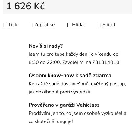
1 626 Kč
Měrná cena:
Tisk
Zeptat se
Hlídat
Sdílet
Nevíš si rady?
Jsem tu pro tebe každý den i o víkendu od
8:30 do 22:00. Zavolej mi na 731314010
Osobní know-how k sadě zdarma
Ke každé sadě dostaneš můj ověřený postup,
jak dosáhnout profi výsledků!
Prověřeno v garáži Vehiclass
Prodávám jen to, co jsem osobně vyzkoušel a
co skutečně funguje!