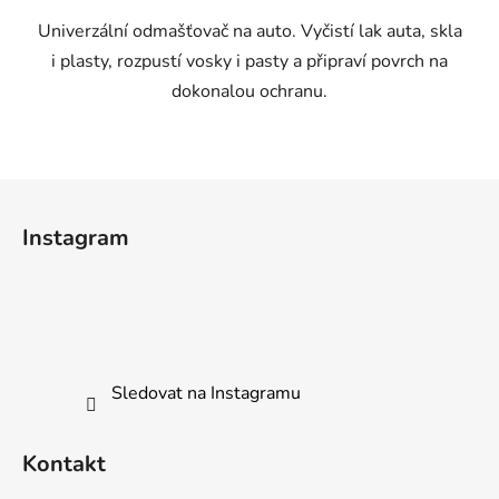
Univerzální odmašťovač na auto. Vyčistí lak auta, skla
i plasty, rozpustí vosky i pasty a připraví povrch na
dokonalou ochranu.
Z
á
Instagram
p
a
t
í
Sledovat na Instagramu
Kontakt