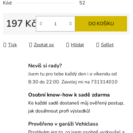
Kód:
52
197 Kč
DO KOŠÍKU
Měrná cena:
Tisk
Zeptat se
Hlídat
Sdílet
Nevíš si rady?
Jsem tu pro tebe každý den i o víkendu od
8:30 do 22:00. Zavolej mi na 731314010
Osobní know-how k sadě zdarma
Ke každé sadě dostaneš můj ověřený postup,
jak dosáhnout profi výsledků!
Prověřeno v garáži Vehiclass
Prodávám jen to, co jsem osobně vyzkoušel a