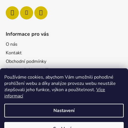
Informace pro vás
O nás
Kontakt
Obchodní podmínky
Reklamační formulář
Používáme cookies, abychom Vám umožnili pohodlné
Podmínky ochrany osobních údajů
prohlížení webu a díky analýze provozu webu neustále
Velkoobchod
zlepšovali jeho funkce, výkon a použitelnost.
Více
Pro firmy
informací
Nastavení