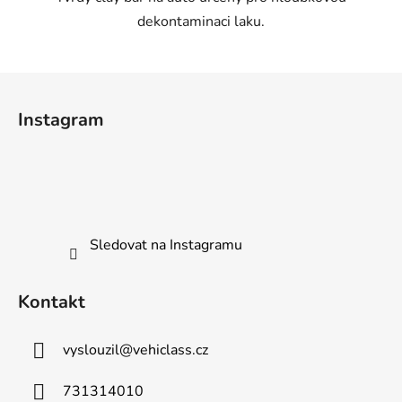
dekontaminaci laku.
Z
á
Instagram
p
a
t
í
Sledovat na Instagramu
Kontakt
vyslouzil
@
vehiclass.cz
731314010