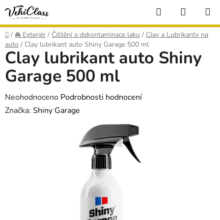
Přejít
Hledat
NÁKUP
na
KOŠÍK
obsah
Domů
/
🚘 Exteriér
/
Čištění a dekontaminace laku
/
Clay a Lubrikanty na
auto
/
Clay lubrikant auto Shiny Garage 500 ml
Clay lubrikant auto Shiny
Garage 500 ml
Průměrné
Neohodnoceno
Podrobnosti hodnocení
hodnocení
Značka:
Shiny Garage
produktu
je
0,0
z
5
hvězdiček.