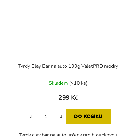
Tvrdý Clay Bar na auto 100g ValetPRO modrý
Průměrné
Skladem
(>10 ks)
hodnocení
produktu
299 Kč
je
5,0
DO KOŠÍKU
z
5
Tvrdý clay bar na auto určený pro hloubkovou
hvězdiček.