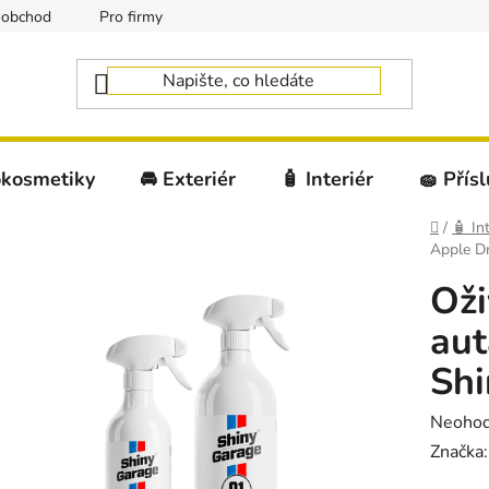
oobchod
Pro firmy
okosmetiky
🚘 Exteriér
🧴 Interiér
🧽 Přís
Domů
/
🧴 Int
Apple D
Oži
aut
Shi
Průměr
Neoho
hodnoc
Značka
produk