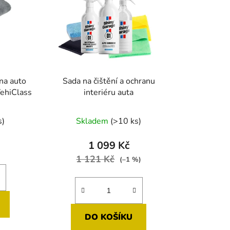
na auto
Sada na čištění a ochranu
ehiClass
interiéru auta
né
s)
Skladem
(>10 ks)
ení
tu
1 099 Kč
1 121 Kč
(–1 %)
ek.
DO KOŠÍKU