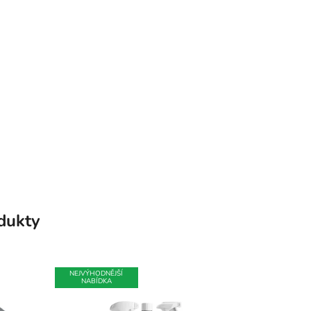
odukty
NEJVÝHODNĚJŠÍ
NABÍDKA