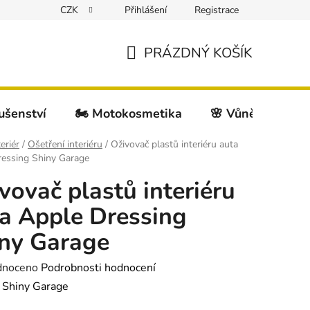
CZK
Přihlášení
Registrace
PRÁZDNÝ KOŠÍK
NÁKUPNÍ
KOŠÍK
lušenství
🏍️ Motokosmetika
🌸 Vůně do auta
eriér
/
Ošetření interiéru
/
Oživovač plastů interiéru auta
ressing Shiny Garage
vovač plastů interiéru
a Apple Dressing
ny Garage
né
dnoceno
Podrobnosti hodnocení
ení
:
Shiny Garage
tu