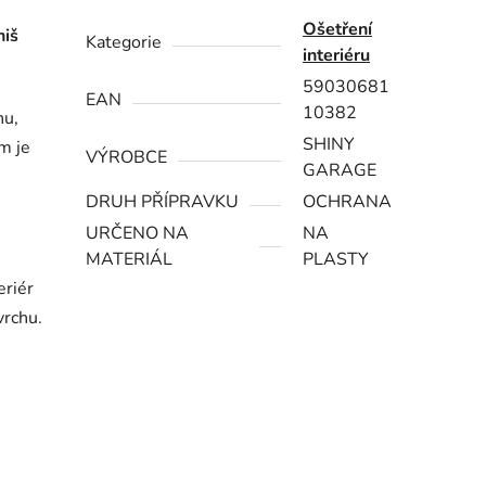
Ošetření
niš
Kategorie
interiéru
59030681
EAN
10382
hu,
SHINY
m je
VÝROBCE
GARAGE
DRUH PŘÍPRAVKU
OCHRANA
URČENO NA
NA
MATERIÁL
PLASTY
eriér
vrchu.