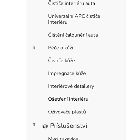
Čističe interiéru auta
Univerzální APC čističe
interiéru
Čištění čalounění auta
Péče o kůži
Čističe kůže
Impregnace kůže
Interiérové detailery
Ošetření interiéru
Oživovače plastů
🧽 Příslušenství
Mycí rukavice