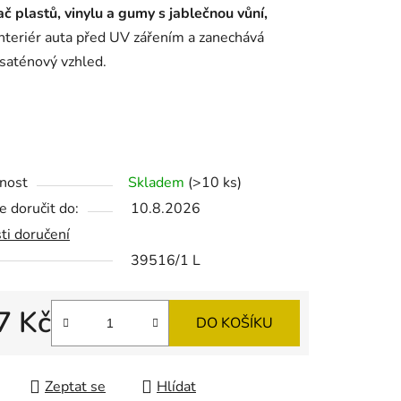
č plastů, vinylu a gumy s jablečnou vůní,
interiér auta před UV zářením a zanechává
saténový vzhled.
ek.
nost
Skladem
(>10 ks)
 doručit do:
10.8.2026
ti doručení
39516/1 L
7 Kč
DO KOŠÍKU
 cena:
Zeptat se
Hlídat