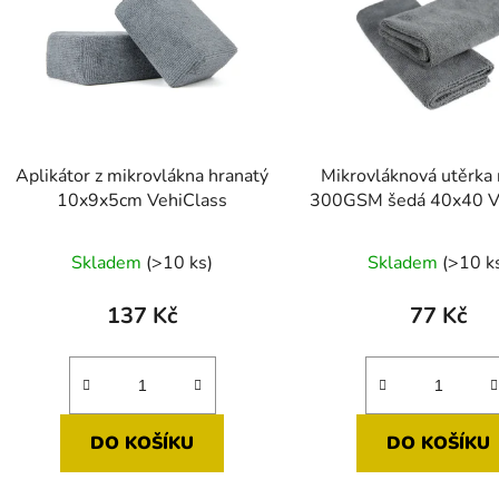
Aplikátor z mikrovlákna hranatý
Mikrovláknová utěrka 
10x9x5cm VehiClass
300GSM šedá 40x40 V
Průměr
Skladem
(>10 ks)
Skladem
(>10 k
hodnoc
produk
137 Kč
77 Kč
je
5,0
z
5
DO KOŠÍKU
DO KOŠÍKU
hvězdič