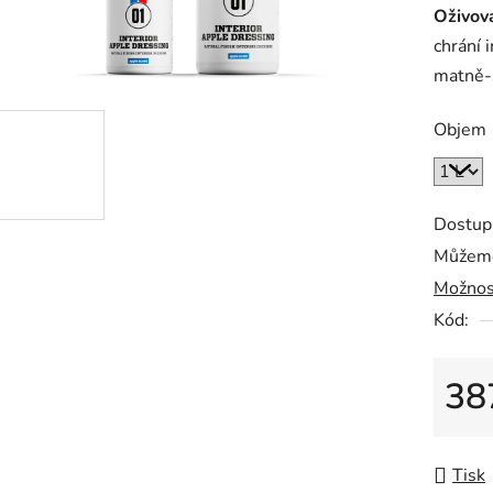
Oživova
je
chrání 
0,0
matně-
z
5
Objem
hvězdič
Dostup
Můžeme
Možnos
Kód:
38
Měrná
Tisk