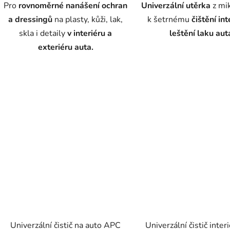
Pro
rovnoměrné nanášení ochran
Univerzální utěrka
z mi
a dressingů
na plasty, kůži, lak,
k šetrnému
čištění int
skla i detaily
v interiéru a
leštění laku aut
exteriéru auta.
Univerzální čistič na auto APC
Univerzální čistič inter