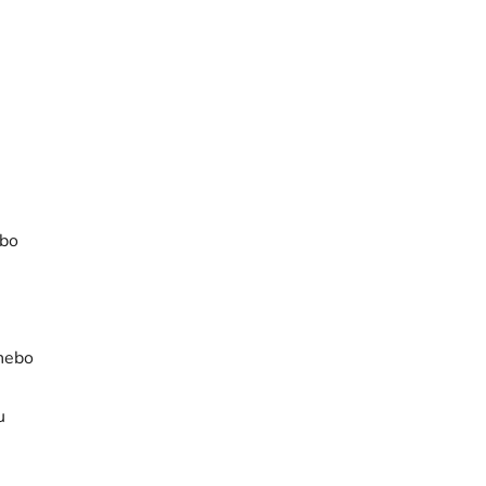
bo
 nebo
u