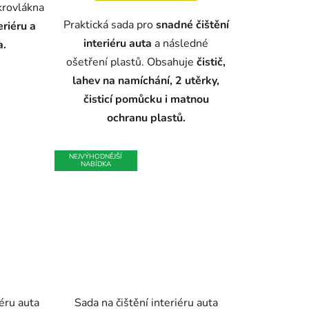
krovlákna
Praktická sada pro
snadné čištění
eriéru a
interiéru auta
a následné
a.
ošetření plastů. Obsahuje
čistič,
lahev na namíchání, 2 utěrky,
čisticí pomůcku i matnou
ochranu plastů.
NEJVÝHODNĚJŠÍ
NABÍDKA
iéru auta
Sada na čištění interiéru auta