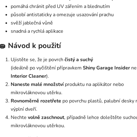
pomáhá chránit před UV zářením a blednutím
působí antistaticky a omezuje usazování prachu
svěží jablečná vůně
snadná a rychlá aplikace
🧽 Návod k použití
Ujistěte se, že je povrch
čistý a suchý
(ideálně po vyčištění přípravkem
Shiny Garage Insider
ne
Interior Cleaner
).
Naneste malé množství
produktu na aplikátor nebo
mikrovláknovou utěrku.
Rovnoměrně rozetřete
po povrchu plastů, palubní desky
výplní dveří.
Nechte
volně zaschnout
, případně lehce doleštěte sucho
mikrovláknovou utěrkou.