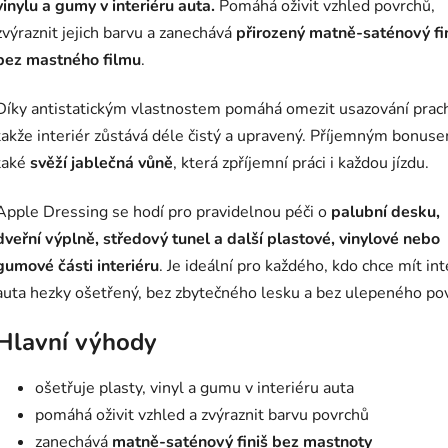
vinylu a gumy v interiéru auta.
Pomáhá oživit vzhled povrchů,
zvýraznit jejich barvu a zanechává
přirozený matně-saténový fi
bez mastného filmu
.
Díky antistatickým vlastnostem pomáhá omezit usazování prac
takže interiér zůstává déle čistý a upravený. Příjemným bonuse
také
svěží jablečná vůně
, která zpříjemní práci i každou jízdu.
Apple Dressing se hodí pro pravidelnou péči o
palubní desku,
dveřní výplně, středový tunel a další plastové, vinylové nebo
gumové části interiéru
. Je ideální pro každého, kdo chce mít int
auta hezky ošetřený, bez zbytečného lesku a bez ulepeného po
Hlavní výhody
ošetřuje plasty, vinyl a gumu v interiéru auta
pomáhá oživit vzhled a zvýraznit barvu povrchů
zanechává
matně-saténový finiš bez mastnoty