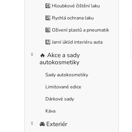
í
4️⃣ Hloubkové čištění laku
p
a
5️⃣ Rychlá ochrana laku
n
6️⃣ Oživení plastů a pneumatik
e
l
7️⃣ Jarní úklid interiéru auta
🔥 Akce a sady
autokosmetiky
Sady autokosmetiky
Limitované edice
Dárkové sady
Káva
🚘 Exteriér