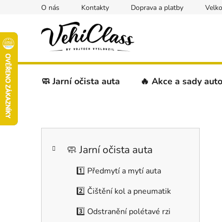
Přejít
O nás
Kontakty
Doprava a platby
Velk
na
obsah
🧼 Jarní očista auta
🔥 Akce a sady aut
P
K
Přeskočit
o
a
kategorie
s
🧼 Jarní očista auta
t
t
e
1️⃣ Předmytí a mytí auta
r
g
a
o
2️⃣ Čištění kol a pneumatik
r
n
i
n
3️⃣ Odstranění polétavé rzi
e