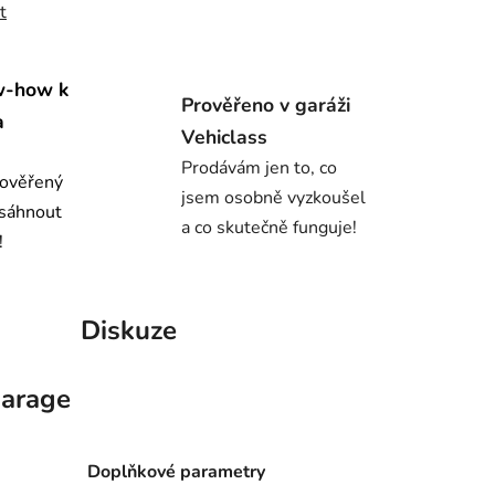
t
w-how k
Prověřeno v garáži
a
Vehiclass
Prodávám jen to, co
 ověřený
jsem osobně vyzkoušel
osáhnout
a co skutečně funguje!
!
Diskuze
arage
Doplňkové parametry