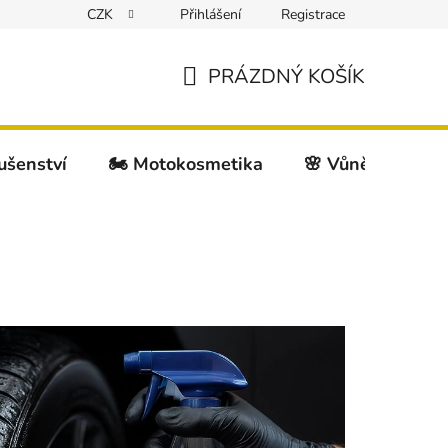
CZK
Přihlášení
Registrace
PRÁZDNÝ KOŠÍK
NÁKUPNÍ
KOŠÍK
lušenství
🏍️ Motokosmetika
🌸 Vůně do auta