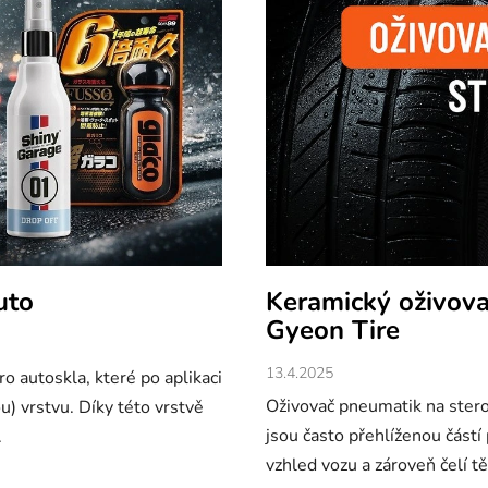
Keramický oživova
uto
Gyeon Tire
13.4.2025
o autoskla, které po aplikaci
Oživovač pneumatik na stero
u) vrstvu. Díky této vrstvě
jsou často přehlíženou částí
.
vzhled vozu a zároveň čelí 