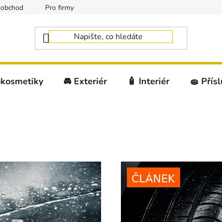
oobchod
Pro firmy
okosmetiky
🚘 Exteriér
🧴 Interiér
🧽 Přís