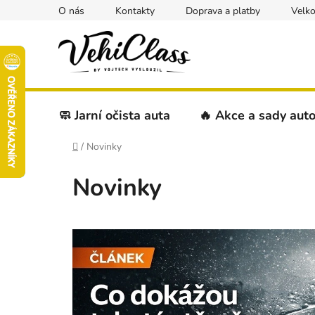
Přejít
O nás
Kontakty
Doprava a platby
Velk
na
obsah
🧼 Jarní očista auta
🔥 Akce a sady aut
Domů
/
Novinky
Novinky
V
ý
p
i
s