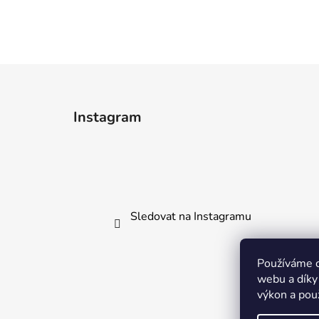
Z
á
Instagram
p
a
t
í
Sledovat na Instagramu
Používáme c
webu a díky
výkon a pou