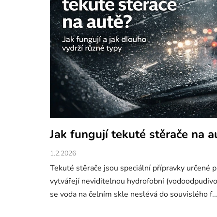
č
l
á
n
k
ů
Jak fungují tekuté stěrače na a
1.2.2026
Tekuté stěrače jsou speciální přípravky určené pr
vytvářejí neviditelnou hydrofobní (vodoodpudivo
se voda na čelním skle neslévá do souvislého f..