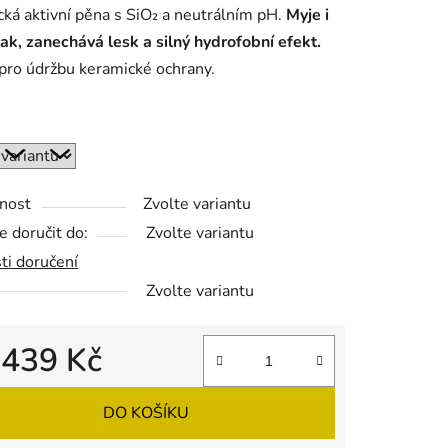
ká aktivní pěna s SiO₂ a neutrálním pH.
Myje i
lak, zanechává lesk a silný hydrofobní efekt.
 pro údržbu keramické ochrany.
ek.
nost
Zvolte variantu
 doručit do:
Zvolte variantu
ti doručení
Zvolte variantu
d
439 Kč
 cena:
DO KOŠÍKU