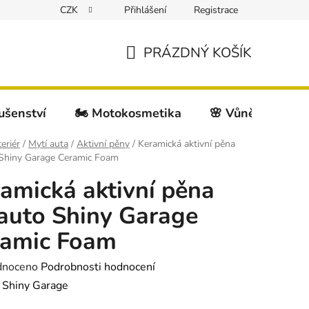
CZK
Přihlášení
Registrace
PRÁZDNÝ KOŠÍK
NÁKUPNÍ
KOŠÍK
lušenství
🏍️ Motokosmetika
🌸 Vůně do auta
teriér
/
Mytí auta
/
Aktivní pěny
/
Keramická aktivní pěna
 Shiny Garage Ceramic Foam
amická aktivní pěna
auto Shiny Garage
ramic Foam
né
dnoceno
Podrobnosti hodnocení
ení
:
Shiny Garage
tu