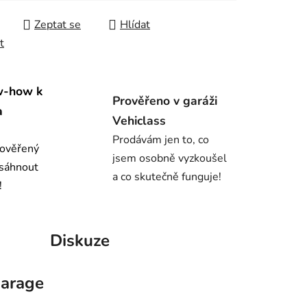
Zeptat se
Hlídat
t
w-how k
Prověřeno v garáži
a
Vehiclass
Prodávám jen to, co
 ověřený
jsem osobně vyzkoušel
osáhnout
a co skutečně funguje!
!
Diskuze
arage