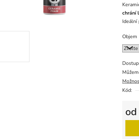
Keramic
je
chrání 
0,0
Ideální
z
5
Objem
hvězdič
Dostup
Můžeme
Možnos
Kód:
o
Měrná