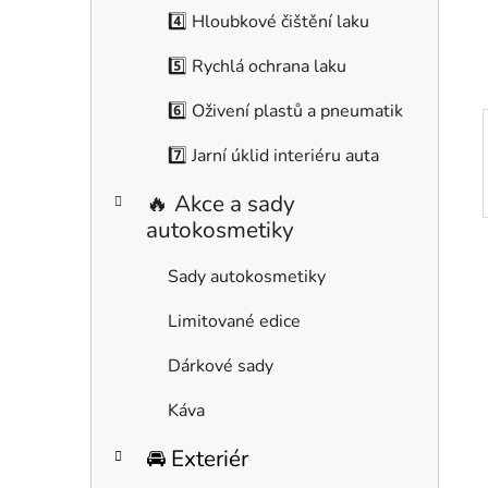
í
4️⃣ Hloubkové čištění laku
p
a
5️⃣ Rychlá ochrana laku
n
6️⃣ Oživení plastů a pneumatik
e
l
7️⃣ Jarní úklid interiéru auta
🔥 Akce a sady
autokosmetiky
Sady autokosmetiky
Limitované edice
Dárkové sady
Káva
🚘 Exteriér