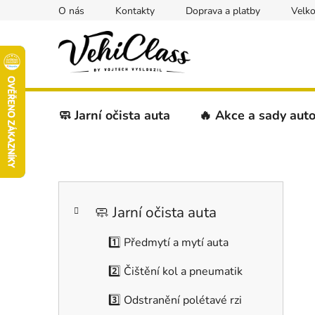
Přejít
O nás
Kontakty
Doprava a platby
Velk
na
obsah
🧼 Jarní očista auta
🔥 Akce a sady aut
P
K
Přeskočit
o
a
kategorie
s
🧼 Jarní očista auta
t
t
e
1️⃣ Předmytí a mytí auta
r
g
a
o
2️⃣ Čištění kol a pneumatik
r
n
i
n
3️⃣ Odstranění polétavé rzi
e