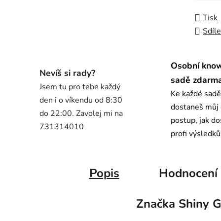
Tisk
Sdíle
Osobní kno
Nevíš si rady?
sadě zdarm
Jsem tu pro tebe každý
Ke každé sadě
den i o víkendu od 8:30
dostaneš můj
do 22:00. Zavolej mi na
postup, jak d
731314010
profi výsledků
Popis
Hodnocení
Značka
Shiny G