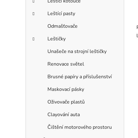
Leštící kotouče
Leštící pasty
Odmašťovače
Leštičky
Unašeče na strojní leštičky
Renovace světel
Brusné papíry a příslušenství
Maskovací pásky
Oživovače plastů
Clayování auta
Čištění motorového prostoru