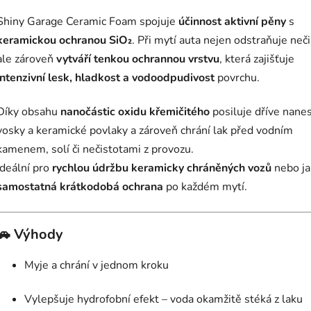
Shiny Garage Ceramic Foam spojuje
účinnost aktivní pěny
s
keramickou ochranou SiO₂
. Při mytí auta nejen odstraňuje neči
ale zároveň
vytváří tenkou ochrannou vrstvu
, která zajišťuje
intenzivní lesk, hladkost a vodoodpudivost
povrchu.
Díky obsahu
nanočástic oxidu křemičitého
posiluje dříve nane
vosky a keramické povlaky a zároveň chrání lak před vodním
kamenem, solí či nečistotami z provozu.
Ideální pro
rychlou údržbu keramicky chráněných vozů
nebo ja
samostatná krátkodobá ochrana
po každém mytí.
🚗 Výhody
Myje a chrání v jednom kroku
Vylepšuje hydrofobní efekt – voda okamžitě stéká z laku