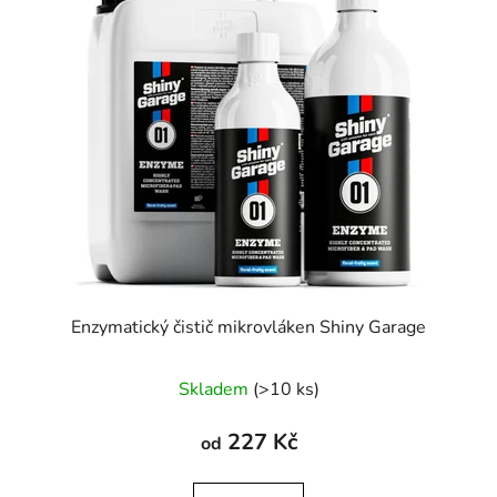
Enzymatický čistič mikrovláken Shiny Garage
Průměrné
Skladem
(>10 ks)
hodnocení
produktu
227 Kč
od
je
5,0