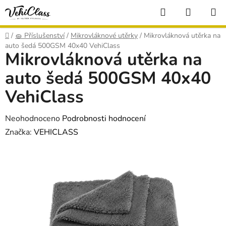
Přejít
Hledat
NÁKUP
na
KOŠÍK
obsah
Domů
/
🧽 Příslušenství
/
Mikrovláknové utěrky
/
Mikrovláknová utěrka na
auto šedá 500GSM 40x40 VehiClass
Mikrovláknová utěrka na
auto šedá 500GSM 40x40
VehiClass
Průměrné
Neohodnoceno
Podrobnosti hodnocení
hodnocení
Značka:
VEHICLASS
produktu
je
0,0
z
5
hvězdiček.