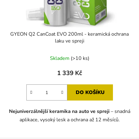
GYEON Q2 CanCoat EVO 200ml - keramická ochrana
laku ve spreji
Průměrné
Skladem
(>10 ks)
hodnocení
produktu
1 339 Kč
je
5,0
DO KOŠÍKU
z
5
Nejuniverzálnější keramika na auto ve spreji
– snadná
hvězdiček.
aplikace, vysoký lesk a ochrana až 12 měsíců.