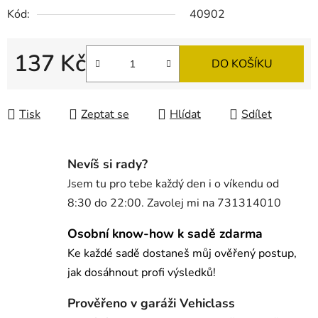
Kód:
40902
137 Kč
DO KOŠÍKU
Měrná cena:
Tisk
Zeptat se
Hlídat
Sdílet
Nevíš si rady?
Jsem tu pro tebe každý den i o víkendu od
8:30 do 22:00. Zavolej mi na 731314010
Osobní know-how k sadě zdarma
Ke každé sadě dostaneš můj ověřený postup,
jak dosáhnout profi výsledků!
Prověřeno v garáži Vehiclass