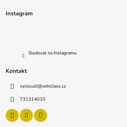
Z
á
Instagram
p
a
t
í
Sledovat na Instagramu
Kontakt
vyslouzil
@
vehiclass.cz
731314010