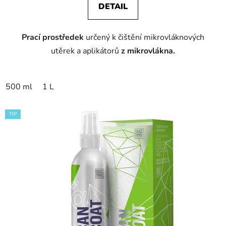
DETAIL
z
5
Prací prostředek
určený k čištění mikrovláknových
hvězdiček.
utěrek a aplikátorů
z mikrovlákna.
500 ml
1 L
TIP