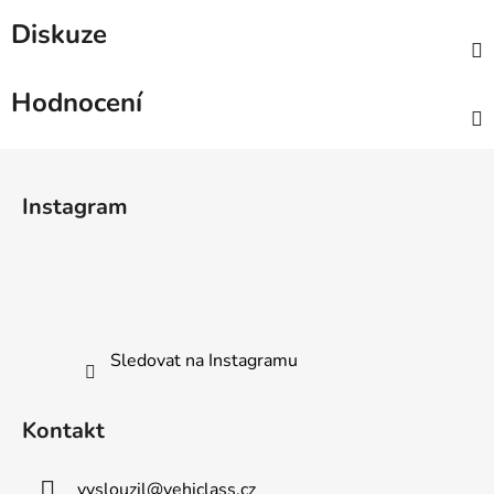
Diskuze
Hodnocení
Z
á
Instagram
p
a
t
í
Sledovat na Instagramu
Kontakt
vyslouzil
@
vehiclass.cz