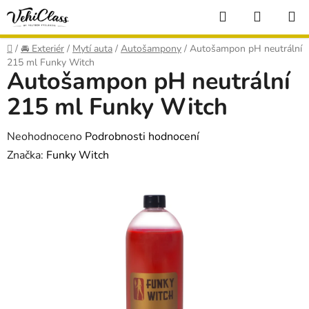
Přejít
Hledat
NÁKUP
na
KOŠÍK
obsah
Domů
/
🚘 Exteriér
/
Mytí auta
/
Autošampony
/
Autošampon pH neutrální
215 ml Funky Witch
Autošampon pH neutrální
215 ml Funky Witch
Průměrné
Neohodnoceno
Podrobnosti hodnocení
hodnocení
Značka:
Funky Witch
produktu
je
0,0
z
5
hvězdiček.