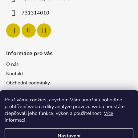
731314010
Informace pro vás
O nás
Kontakt
Obchodní podmínky
Reklamační formulář
Používáme cookies, abychom Vám umožnili pohodlné
Podmínky ochrany osobních údajů
prohlížení webu a díky analýze provozu webu neustále
Velkoobchod
zlepšovali jeho funkce, výkon a použitelnost.
Více
Pro firmy
informací
Nastavení