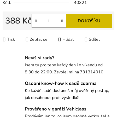
Kód:
40321
388 Kč
DO KOŠÍKU
Měrná cena:
Tisk
Zeptat se
Hlídat
Sdílet
Nevíš si rady?
Jsem tu pro tebe každý den i o víkendu od
8:30 do 22:00. Zavolej mi na 731314010
Osobní know-how k sadě zdarma
Ke každé sadě dostaneš můj ověřený postup,
jak dosáhnout profi výsledků!
Prověřeno v garáži Vehiclass
Prodávám jen to, co jsem osobně vyzkoušel a