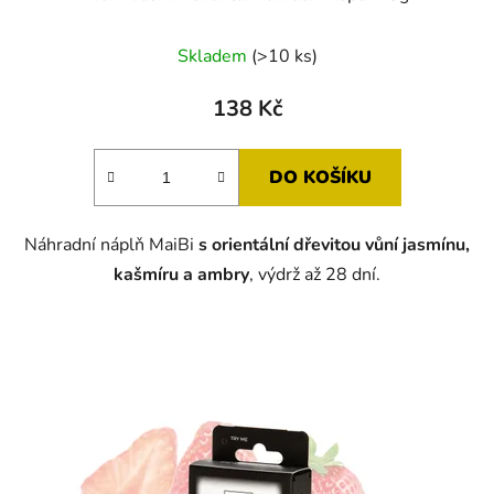
Skladem
(>10 ks)
138 Kč
DO KOŠÍKU
Náhradní náplň MaiBi
s orientální dřevitou vůní jasmínu,
kašmíru a ambry
, výdrž až 28 dní.