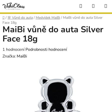
Přejít
Hledat
NÁKUP
na
KOŠÍK
obsah
Domů
/
🌸 Vůně do auta
/
Medvídek MaiBi
/
MaiBi vůně do auta Silver
Face 18g
MaiBi vůně do auta Silver
Face 18g
Průměrné
1 hodnocení
Podrobnosti hodnocení
hodnocení
Značka:
MaiBi
produktu
je
5,0
z
5
hvězdiček.