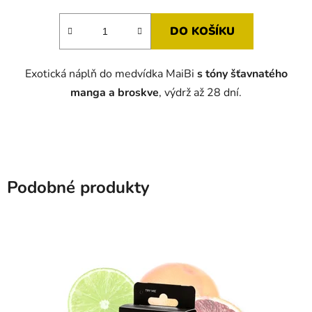
DO KOŠÍKU
Exotická náplň do medvídka MaiBi
s tóny
šťavnatého
manga a broskve
, výdrž až 28 dní.
Podobné produkty