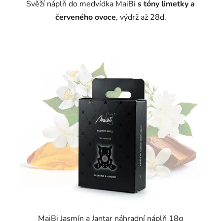
Svěží náplň do medvídka MaiBi
s tóny limetky a
červeného ovoce
, výdrž až 28d.
MaiBi Jasmín a Jantar náhradní náplň 18g