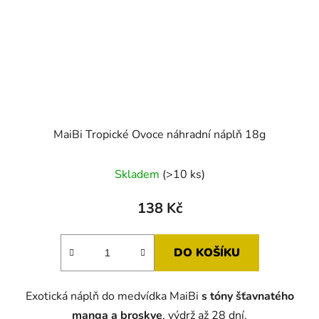
MaiBi Tropické Ovoce náhradní náplň 18g
Skladem
(>10 ks)
138 Kč
DO KOŠÍKU
Exotická náplň do medvídka MaiBi
s tóny
šťavnatého
manga a broskve
, výdrž až 28 dní.