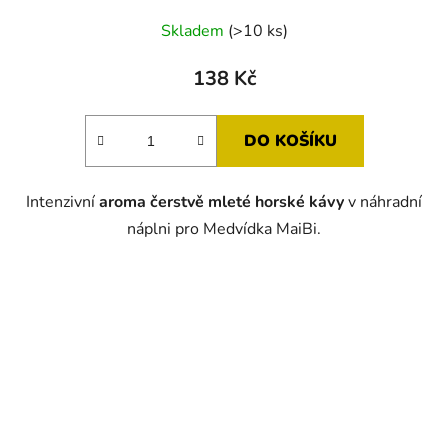
Průměrné
Skladem
(>10 ks)
hodnocení
produktu
138 Kč
je
5,0
DO KOŠÍKU
z
5
Intenzivní
aroma čerstvě mleté horské kávy
v náhradní
hvězdiček.
náplni pro Medvídka MaiBi.