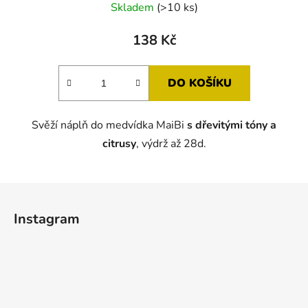
Skladem
(>10 ks)
138 Kč
DO KOŠÍKU
Svěží náplň do medvídka MaiBi
s dřevitými tóny a
citrusy
, výdrž až 28d.
Z
á
Instagram
p
a
t
í