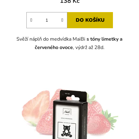
138 Kč
DO KOŠÍKU
Svěží náplň do medvídka MaiBi
s tóny limetky a
červeného ovoce
, výdrž až 28d.